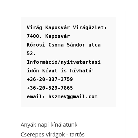
Virág Kaposvár Virágüzlet:
7400. Kaposvár
Kőrösi Csoma Sándor utca 
52.
Információ/nyitvatartási 
időn kívül is hívható!
+36-20-337-2759
+36-20-529-7865
email: hszmev@gmail.com
Anyák napi kínálatunk
Cserepes virágok - tartós