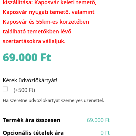
kiszállítása: Kaposvár keleti temető,
Kaposvár nyugati temető. valamint
Kaposvár és 55km-es körzetében
található temetőkben lévő
szertartásokra vállaljuk.
69.000
Ft
Kérek üdvözlőkártyát!
(+500 Ft)
Ha szeretne üdvözlőkártyát személyes üzenettel.
Termék ára összesen
69.000 Ft
Opcionális tételek ára
0 Ft