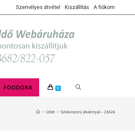
Személyes átvétel
Kiszállítás
A fiókom
FOODORA
TOGGLE
0
WEBSITE
>
Üzlet
>
Szívkoszorú álvánnyal – 23A24
SEARCH