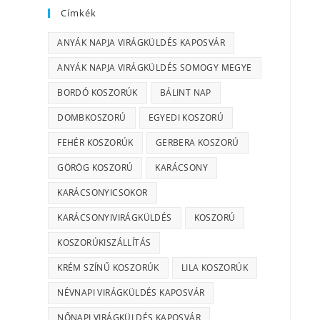
Címkék
ANYÁK NAPJA VIRÁGKÜLDÉS KAPOSVÁR
ANYÁK NAPJA VIRÁGKÜLDÉS SOMOGY MEGYE
BORDÓ KOSZORÚK
BÁLINT NAP
DOMBKOSZORÚ
EGYEDI KOSZORÚ
FEHÉR KOSZORÚK
GERBERA KOSZORÚ
GÖRÖG KOSZORÚ
KARÁCSONY
KARÁCSONYICSOKOR
KARÁCSONYIVIRÁGKÜLDÉS
KOSZORÚ
KOSZORÚKISZÁLLÍTÁS
KRÉM SZÍNŰ KOSZORÚK
LILA KOSZORÚK
NÉVNAPI VIRÁGKÜLDÉS KAPOSVÁR
NŐNAPI VIRÁGKÜLDÉS KAPOSVÁR