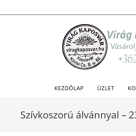
Skip
to
content
KEZDŐLAP
ÜZLET
KO
Szívkoszorú álvánnyal – 