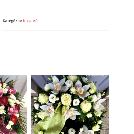
-
23A24
mennyiség
Kategória:
Koszorú