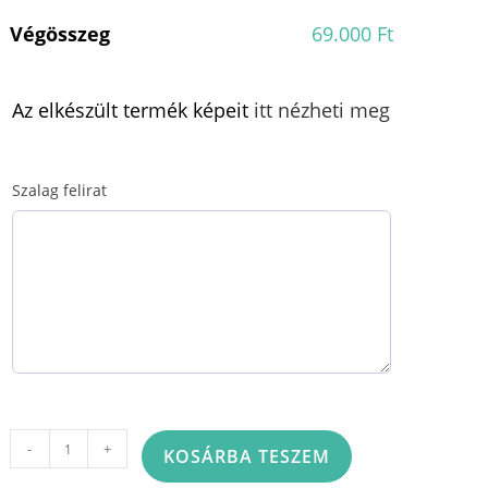
Végösszeg
69.000 Ft
Az elkészült termék képeit
itt nézheti meg
Szalag felirat
Szívkoszorú
-
+
KOSÁRBA TESZEM
álvánnyal