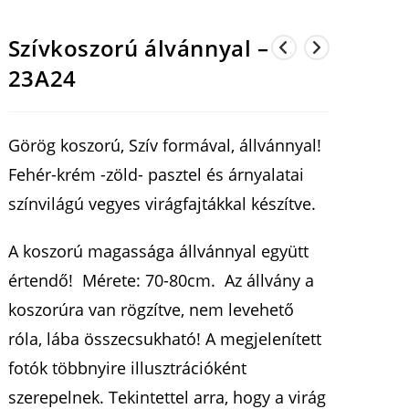
Szívkoszorú álvánnyal –
23A24
Görög koszorú, Szív formával, állvánnyal!
Fehér-krém -zöld- pasztel és árnyalatai
színvilágú vegyes virágfajtákkal készítve.
A koszorú magassága állvánnyal együtt
értendő! Mérete: 70-80cm. Az állvány a
koszorúra van rögzítve, nem levehető
róla, lába összecsukható! A megjelenített
fotók többnyire illusztrációként
szerepelnek. Tekintettel arra, hogy a virág