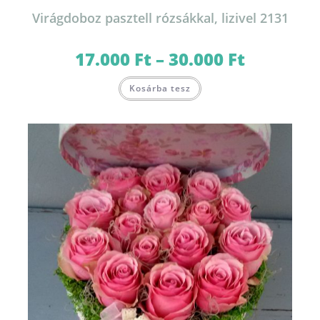
Virágdoboz pasztell rózsákkal, lizivel 2131
17.000
Ft
–
30.000
Ft
Ártartomány:
17.000 Ft
-
Ennek
30.000 Ft
Kosárba tesz
a
terméknek
több
variációja
van.
A
változatok
a
termékoldalon
választhatók
ki