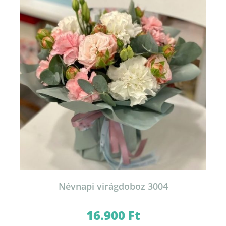
változatok
a
termékoldalon
választhatók
ki
Névnapi virágdoboz 3004
16.900
Ft