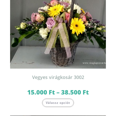
Vegyes virágkosár 3002
15.000
Ft
–
38.500
Ft
Ártartomány:
15.000 Ft
-
Ennek
38.500 Ft
Válassz opciót
a
terméknek
több
variációja