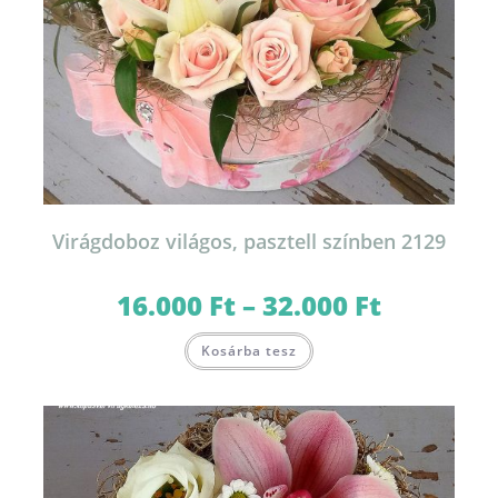
Virágdoboz világos, pasztell színben 2129
16.000
Ft
–
32.000
Ft
Ártartomány:
16.000 Ft
-
Ennek
32.000 Ft
Kosárba tesz
a
terméknek
több
variációja
van.
A
változatok
a
termékoldalon
választhatók