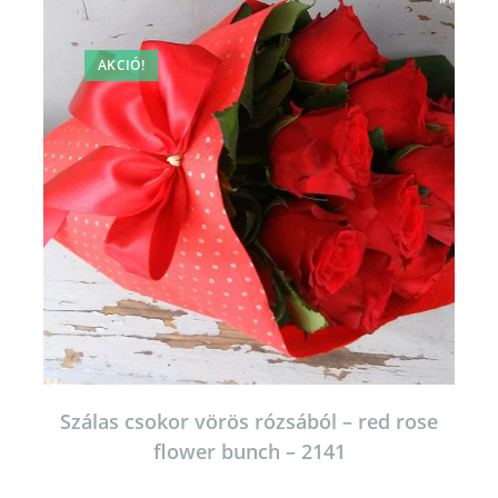
változatok
a
termékoldalon
választhatók
AKCIÓ!
ki
Szálas csokor vörös rózsából – red rose
flower bunch – 2141