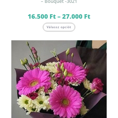
– Bouquet -3021
16.500
Ft
–
27.000
Ft
Ártartomány:
16.500 Ft
-
Ennek
27.000 Ft
Válassz opciót
a
terméknek
több
variációja
van.
A
változatok
a
termékoldalon
választhatók
ki