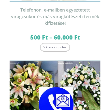
Telefonon, e-mailben egyeztetett
virágcsokor és más virágkötészeti termék
kifizetése!
500
Ft
–
60.000
Ft
Ártartomány:
500 Ft
-
Ennek
60.000 Ft
Válassz opciót
a
terméknek
több
variációja
van.
A
változatok
a
termékoldalon
választhatók
ki