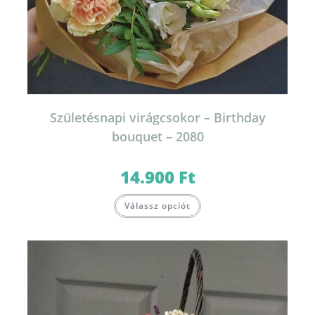
Születésnapi virágcsokor – Birthday
bouquet – 2080
14.900
Ft
Ennek
Válassz opciót
a
terméknek
több
variációja
van.
A
változatok
a
termékoldalon
választhatók
ki