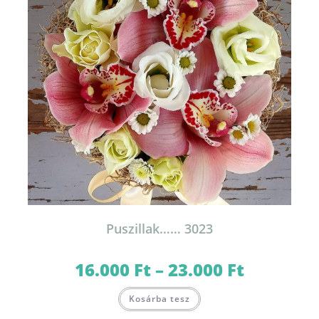
ki
Puszillak…… 3023
16.000
Ft
–
23.000
Ft
Ártartomány:
16.000 Ft
-
Ennek
23.000 Ft
Kosárba tesz
a
terméknek