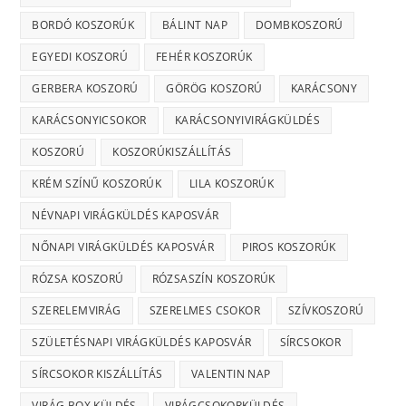
BORDÓ KOSZORÚK
BÁLINT NAP
DOMBKOSZORÚ
EGYEDI KOSZORÚ
FEHÉR KOSZORÚK
GERBERA KOSZORÚ
GÖRÖG KOSZORÚ
KARÁCSONY
KARÁCSONYICSOKOR
KARÁCSONYIVIRÁGKÜLDÉS
KOSZORÚ
KOSZORÚKISZÁLLÍTÁS
KRÉM SZÍNŰ KOSZORÚK
LILA KOSZORÚK
NÉVNAPI VIRÁGKÜLDÉS KAPOSVÁR
NŐNAPI VIRÁGKÜLDÉS KAPOSVÁR
PIROS KOSZORÚK
RÓZSA KOSZORÚ
RÓZSASZÍN KOSZORÚK
SZERELEMVIRÁG
SZERELMES CSOKOR
SZÍVKOSZORÚ
SZÜLETÉSNAPI VIRÁGKÜLDÉS KAPOSVÁR
SÍRCSOKOR
SÍRCSOKOR KISZÁLLÍTÁS
VALENTIN NAP
VIRÁG BOX KÜLDÉS
VIRÁGCSOKORKÜLDÉS