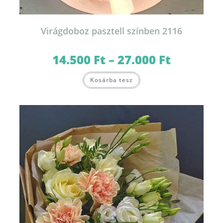
Virágdoboz pasztell színben 2116
14.500
Ft
–
27.000
Ft
Ártartomány:
14.500 Ft
-
Ennek
27.000 Ft
Kosárba tesz
a
terméknek
több
variációja
van.
A
változatok
a
termékoldalon
választhatók
ki