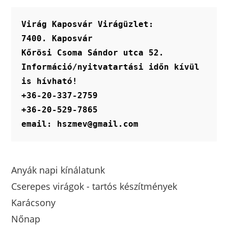
választhatók
ki
Virág Kaposvár Virágüzlet:
7400. Kaposvár
Kőrösi Csoma Sándor utca 52.
Információ/nyitvatartási időn kívül 
is hívható!
+36-20-337-2759
+36-20-529-7865
email: hszmev@gmail.com
Anyák napi kínálatunk
Cserepes virágok - tartós készítmények
Karácsony
Nőnap