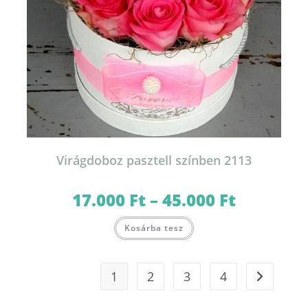
Virágdoboz pasztell színben 2113
17.000
Ft
–
45.000
Ft
Ártartomány:
17.000 Ft
-
Ennek
45.000 Ft
Kosárba tesz
a
terméknek
több
variációja
van.
1
2
3
4
A
változatok
a
termékoldalon