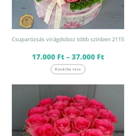
Csuparózsás virágdoboz több színben 2115
17.000
Ft
–
37.000
Ft
Ártartomány:
17.000 Ft
-
Ennek
37.000 Ft
Kosárba tesz
a
terméknek
több
variációja
van.
A
változatok
a
termékoldalon
választhatók
ki