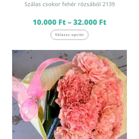
Szálas csokor fehér rózsából 2139
10.000
Ft
–
32.000
Ft
Ártartomány:
10.000 Ft
-
Ennek
32.000 Ft
Válassz opciót
a
terméknek
több
variációja
van.
A
változatok
a
termékoldalon
választhatók
ki