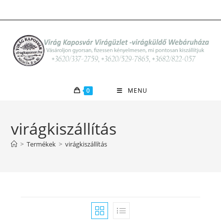
Skip
to
content
0
MENU
virágkiszállítás
>
Termékek
>
virágkiszállítás