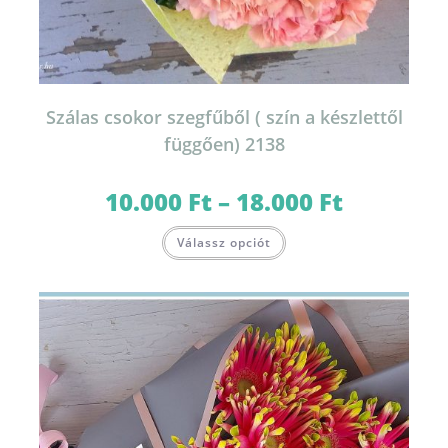
Szálas csokor szegfűből ( szín a készlettől
függően) 2138
10.000
Ft
–
18.000
Ft
Ártartomány:
10.000 Ft
-
Ennek
18.000 Ft
Válassz opciót
a
terméknek
több
variációja
van.
A
változatok
a
termékoldalon
választhatók
ki