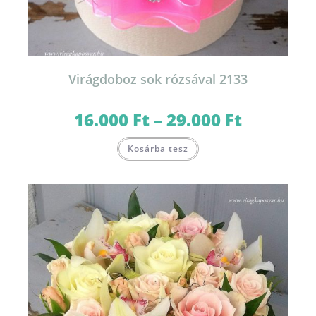
Virágdoboz sok rózsával 2133
16.000
Ft
–
29.000
Ft
Ártartomány:
16.000 Ft
-
Ennek
29.000 Ft
Kosárba tesz
a
terméknek
több
variációja
van.
A
változatok
a
termékoldalon
választhatók
ki