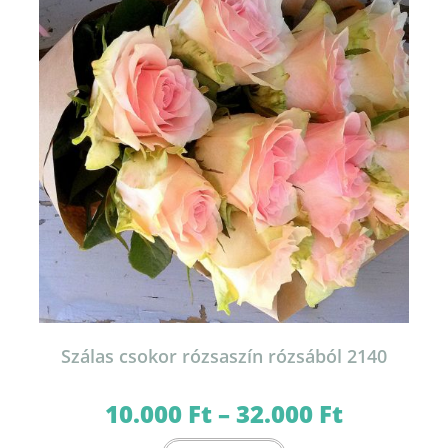
a
termékoldalon
választhatók
ki
Szálas csokor rózsaszín rózsából 2140
10.000
Ft
–
32.000
Ft
Ártartomány:
10.000 Ft
-
Ennek