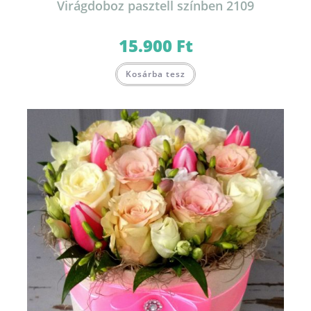
Virágdoboz pasztell színben 2109
15.900
Ft
Ennek
Kosárba tesz
a
terméknek
több
variációja
van.
A
változatok
a
termékoldalon
választhatók
ki