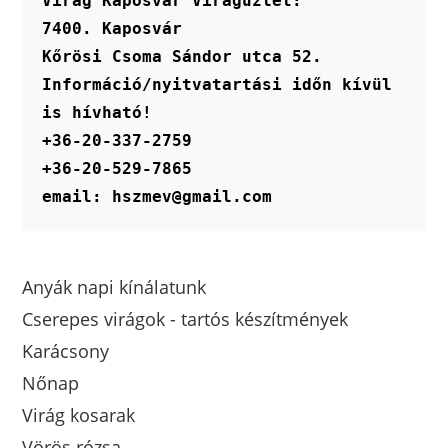
Virág Kaposvár Virágüzlet:
7400. Kaposvár
Kőrösi Csoma Sándor utca 52.
Információ/nyitvatartási időn kívül 
is hívható!
+36-20-337-2759
+36-20-529-7865
email: hszmev@gmail.com
Anyák napi kínálatunk
Cserepes virágok - tartós készítmények
Karácsony
Nőnap
Virág kosarak
Vörös rózsa