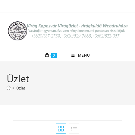
Skip
to
content
0
MENU
Üzlet
>
Üzlet