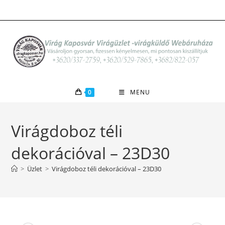
Skip
to
content
0
MENU
Virágdoboz téli
dekorációval – 23D30
>
Üzlet
>
Virágdoboz téli dekorációval – 23D30