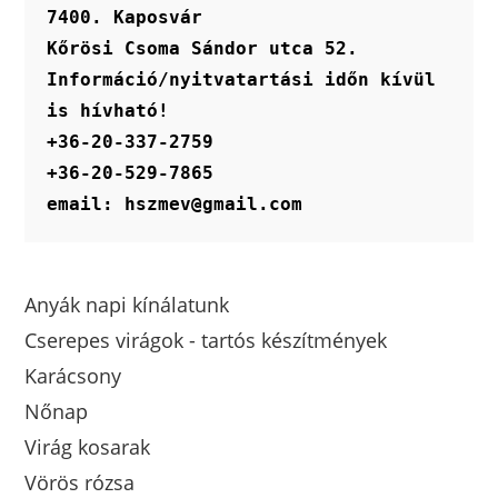
ki
7400. Kaposvár
Kőrösi Csoma Sándor utca 52.
Információ/nyitvatartási időn kívül 
is hívható!
+36-20-337-2759
+36-20-529-7865
email: hszmev@gmail.com
Anyák napi kínálatunk
Cserepes virágok - tartós készítmények
Karácsony
Nőnap
Virág kosarak
Vörös rózsa