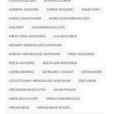
EGYEDI KOSZORÚ
FEHÉR KOSZORÚK
GERBERA KOSZORÚ
GÖRÖG KOSZORÚ
KARÁCSONY
KARÁCSONYICSOKOR
KARÁCSONYIVIRÁGKÜLDÉS
KOSZORÚ
KOSZORÚKISZÁLLÍTÁS
KRÉM SZÍNŰ KOSZORÚK
LILA KOSZORÚK
NÉVNAPI VIRÁGKÜLDÉS KAPOSVÁR
NŐNAPI VIRÁGKÜLDÉS KAPOSVÁR
PIROS KOSZORÚK
RÓZSA KOSZORÚ
RÓZSASZÍN KOSZORÚK
SZERELEMVIRÁG
SZERELMES CSOKOR
SZÍVKOSZORÚ
SZÜLETÉSNAPI VIRÁGKÜLDÉS KAPOSVÁR
SÍRCSOKOR
SÍRCSOKOR KISZÁLLÍTÁS
VALENTIN NAP
VIRÁG BOX KÜLDÉS
VIRÁGCSOKORKÜLDÉS
VIRÁGDOBOZ
VIRÁGDOBOZ KÜLDÉS