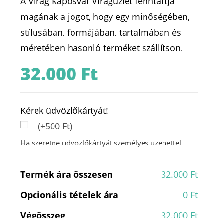
A Virág Kaposvár Virágüzlet fenntartja
magának a jogot, hogy egy minőségében,
stílusában, formájában, tartalmában és
méretében hasonló terméket szállítson.
32.000
Ft
Kérek üdvözlőkártyát!
(+500 Ft)
Ha szeretne üdvözlőkártyát személyes üzenettel.
Termék ára összesen
32.000 Ft
Opcionális tételek ára
0 Ft
Végösszeg
32.000 Ft