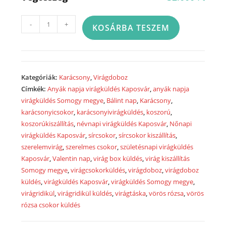
Virágdoboz
-
+
KOSÁRBA TESZEM
téli
dekorációval
-
23D30
Kategóriák:
Karácsony
,
Virágdoboz
mennyiség
Címkék:
Anyák napja virágküldés Kaposvár
,
anyák napja
virágküldés Somogy megye
,
Bálint nap
,
Karácsony
,
karácsonyicsokor
,
karácsonyivirágküldés
,
koszorú
,
koszorúkiszállítás
,
névnapi virágküldés Kaposvár
,
Nőnapi
virágküldés Kaposvár
,
sírcsokor
,
sírcsokor kiszállítás
,
szerelemvirág
,
szerelmes csokor
,
születésnapi virágküldés
Kaposvár
,
Valentin nap
,
virág box küldés
,
virág kiszállítás
Somogy megye
,
virágcsokorküldés
,
virágdoboz
,
virágdoboz
küldés
,
virágküldés Kaposvár
,
virágküldés Somogy megye
,
virágridikül
,
virágridikül küldés
,
virágtáska
,
vörös rózsa
,
vörös
rózsa csokor küldés