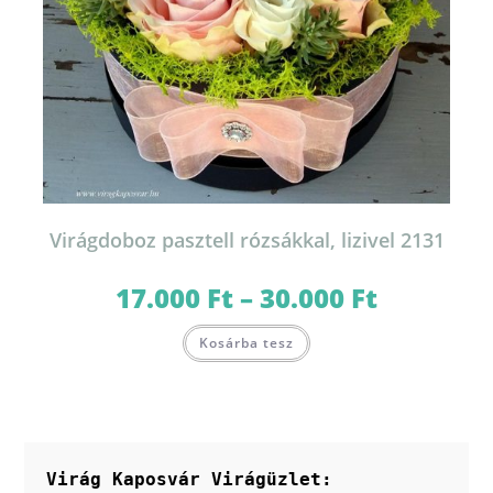
Virágdoboz pasztell rózsákkal, lizivel 2131
17.000
Ft
–
30.000
Ft
Ártartomány:
17.000 Ft
-
Ennek
30.000 Ft
Kosárba tesz
a
terméknek
több
variációja
van.
A
változatok
a
termékoldalon
Virág Kaposvár Virágüzlet:
választhatók