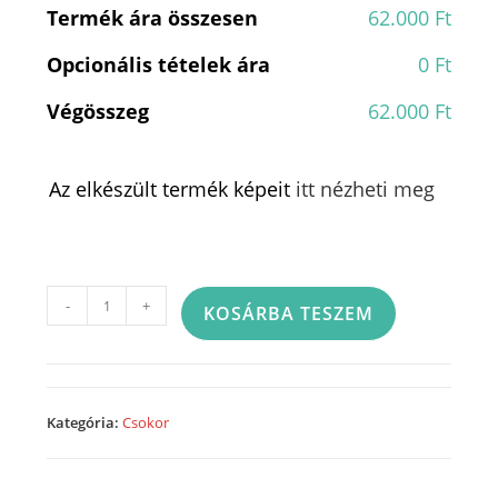
Termék ára összesen
62.000 Ft
Opcionális tételek ára
0 Ft
Végösszeg
62.000 Ft
Az elkészült termék képeit
itt nézheti meg
Rózsacsokor
-
+
KOSÁRBA TESZEM
-
23A67
mennyiség
Kategória:
Csokor