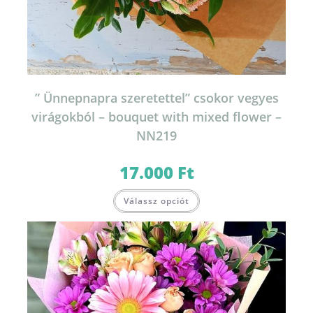
” Ünnepnapra szeretettel” csokor vegyes
virágokból – bouquet with mixed flower –
NN219
17.000
Ft
Válassz opciót