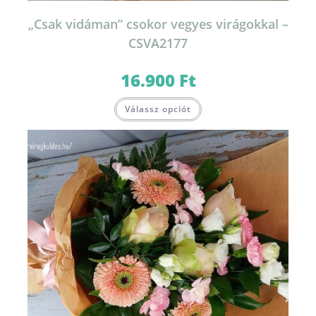
„Csak vidáman” csokor vegyes virágokkal –
CSVA2177
16.900
Ft
Válassz opciót