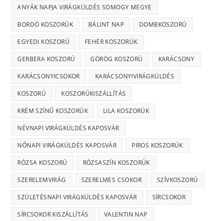
ANYÁK NAPJA VIRÁGKÜLDÉS SOMOGY MEGYE
BORDÓ KOSZORÚK
BÁLINT NAP
DOMBKOSZORÚ
EGYEDI KOSZORÚ
FEHÉR KOSZORÚK
GERBERA KOSZORÚ
GÖRÖG KOSZORÚ
KARÁCSONY
KARÁCSONYICSOKOR
KARÁCSONYIVIRÁGKÜLDÉS
KOSZORÚ
KOSZORÚKISZÁLLÍTÁS
KRÉM SZÍNŰ KOSZORÚK
LILA KOSZORÚK
NÉVNAPI VIRÁGKÜLDÉS KAPOSVÁR
NŐNAPI VIRÁGKÜLDÉS KAPOSVÁR
PIROS KOSZORÚK
RÓZSA KOSZORÚ
RÓZSASZÍN KOSZORÚK
SZERELEMVIRÁG
SZERELMES CSOKOR
SZÍVKOSZORÚ
SZÜLETÉSNAPI VIRÁGKÜLDÉS KAPOSVÁR
SÍRCSOKOR
SÍRCSOKOR KISZÁLLÍTÁS
VALENTIN NAP