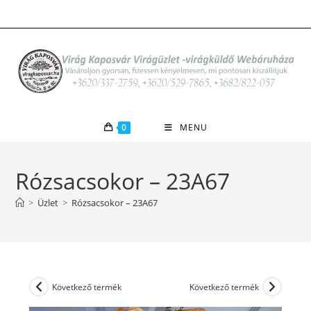
Skip
to
content
0
MENU
Rózsacsokor – 23A67
>
Üzlet
>
Rózsacsokor – 23A67
Következő termék
Következő termék