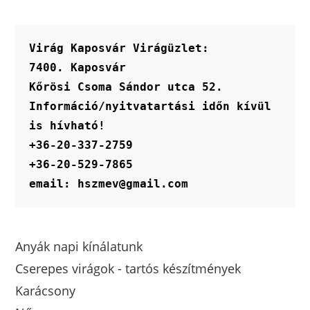
Virág Kaposvár Virágüzlet:
7400. Kaposvár
Kőrösi Csoma Sándor utca 52.
Információ/nyitvatartási időn kívül 
is hívható!
+36-20-337-2759
+36-20-529-7865
email: hszmev@gmail.com
Anyák napi kínálatunk
Cserepes virágok - tartós készítmények
Karácsony