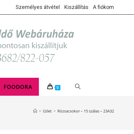
Személyes átvétel
Kiszállítás
A fiókom
FOODORA
TOGGLE
0
WEBSITE
>
Üzlet
>
Rózsacsokor – 15 szálas – 23A32
SEARCH