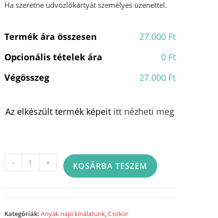
Ha szeretne üdvözlőkártyát személyes üzenettel.
Termék ára összesen
27.000 Ft
Opcionális tételek ára
0 Ft
Végösszeg
27.000 Ft
Az elkészült termék képeit
itt nézheti meg
Rózsacsokor
-
+
KOSÁRBA TESZEM
-
15
szálas
-
Kategóriák:
Anyák napi kínálatunk
,
Csokor