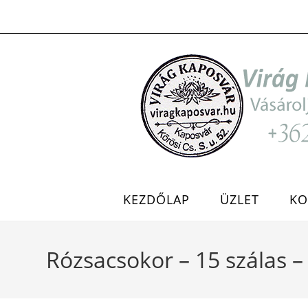
Skip
to
content
KEZDŐLAP
ÜZLET
KO
Rózsacsokor – 15 szálas 