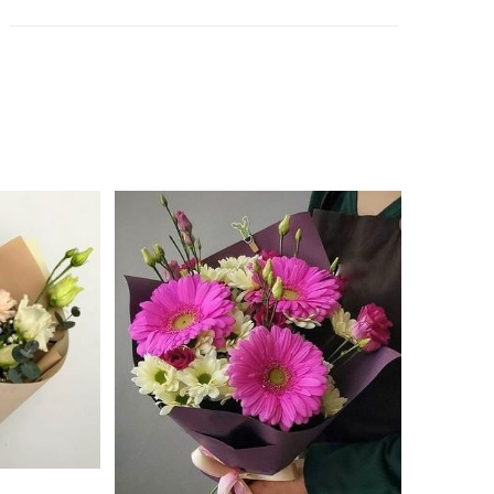
23A32
mennyiség