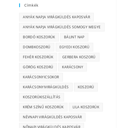
Címkék
ANYÁK NAPJA VIRÁGKÜLDÉS KAPOSVÁR
ANYÁK NAPJA VIRÁGKÜLDÉS SOMOGY MEGYE
BORDÓ KOSZORÚK
BÁLINT NAP
DOMBKOSZORÚ
EGYEDI KOSZORÚ
FEHÉR KOSZORÚK
GERBERA KOSZORÚ
GÖRÖG KOSZORÚ
KARÁCSONY
KARÁCSONYICSOKOR
KARÁCSONYIVIRÁGKÜLDÉS
KOSZORÚ
KOSZORÚKISZÁLLÍTÁS
KRÉM SZÍNŰ KOSZORÚK
LILA KOSZORÚK
NÉVNAPI VIRÁGKÜLDÉS KAPOSVÁR
NŐNAPI VIRÁGKÜLDÉS KAPOSVÁR