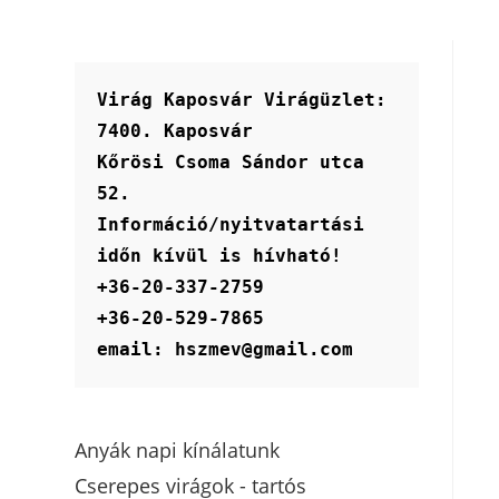
Virág Kaposvár Virágüzlet:
7400. Kaposvár
Kőrösi Csoma Sándor utca 
52.
Információ/nyitvatartási 
időn kívül is hívható!
+36-20-337-2759
+36-20-529-7865
email: hszmev@gmail.com
Anyák napi kínálatunk
Cserepes virágok - tartós