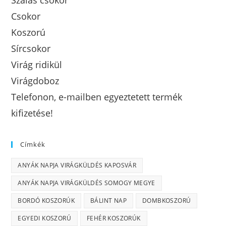
Szálas csokor
Csokor
Koszorú
Sírcsokor
Virág ridikül
Virágdoboz
Telefonon, e-mailben egyeztetett termék
kifizetése!
Címkék
ANYÁK NAPJA VIRÁGKÜLDÉS KAPOSVÁR
ANYÁK NAPJA VIRÁGKÜLDÉS SOMOGY MEGYE
BORDÓ KOSZORÚK
BÁLINT NAP
DOMBKOSZORÚ
EGYEDI KOSZORÚ
FEHÉR KOSZORÚK