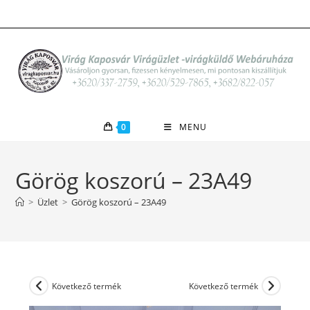
Skip
to
content
0
MENU
Görög koszorú – 23A49
>
Üzlet
>
Görög koszorú – 23A49
Következő termék
Következő termék