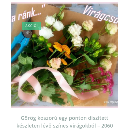
AKCIÓ!
Görög koszorú egy ponton díszített
készleten lévő színes virágokból – 2060