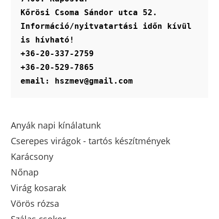
Kőrösi Csoma Sándor utca 52.
Információ/nyitvatartási időn kívül 
is hívható!
+36-20-337-2759
+36-20-529-7865
email: hszmev@gmail.com
Anyák napi kínálatunk
Cserepes virágok - tartós készítmények
Karácsony
Nőnap
Virág kosarak
Vörös rózsa