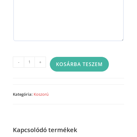
Görög
-
+
KOSÁRBA TESZEM
koszorú
-
23A49
mennyiség
Kategória:
Koszorú
Kapcsolódó termékek