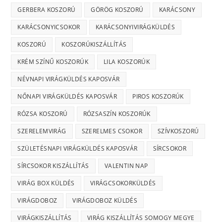
GERBERA KOSZORÚ
GÖRÖG KOSZORÚ
KARÁCSONY
KARÁCSONYICSOKOR
KARÁCSONYIVIRÁGKÜLDÉS
KOSZORÚ
KOSZORÚKISZÁLLÍTÁS
KRÉM SZÍNŰ KOSZORÚK
LILA KOSZORÚK
NÉVNAPI VIRÁGKÜLDÉS KAPOSVÁR
NŐNAPI VIRÁGKÜLDÉS KAPOSVÁR
PIROS KOSZORÚK
RÓZSA KOSZORÚ
RÓZSASZÍN KOSZORÚK
SZERELEMVIRÁG
SZERELMES CSOKOR
SZÍVKOSZORÚ
SZÜLETÉSNAPI VIRÁGKÜLDÉS KAPOSVÁR
SÍRCSOKOR
SÍRCSOKOR KISZÁLLÍTÁS
VALENTIN NAP
VIRÁG BOX KÜLDÉS
VIRÁGCSOKORKÜLDÉS
VIRÁGDOBOZ
VIRÁGDOBOZ KÜLDÉS
VIRÁGKISZÁLLÍTÁS
VIRÁG KISZÁLLÍTÁS SOMOGY MEGYE