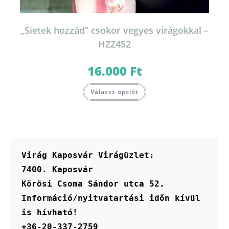
„Sietek hozzád” csokor vegyes virágokkal –
HZZ452
16.000
Ft
Válassz opciót
Virág Kaposvár Virágüzlet:
7400. Kaposvár
Kőrösi Csoma Sándor utca 52.
Információ/nyitvatartási időn kívül 
is hívható!
+36-20-337-2759