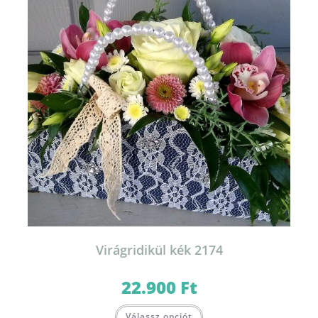
Virágridikül kék 2174
22.900
Ft
Válassz opciót