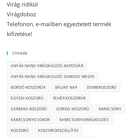
Virág ridikül
Virágdoboz
Telefonon, e-mailben egyeztetett termék
kifizetése!
Címkék
ANYÁK NAPJA VIRÁGKÜLDÉS KAPOSVÁR
ANYÁK NAPJA VIRÁGKÜLDÉS SOMOGY MEGYE
BORDÓ KOSZORÚK
BÁLINT NAP
DOMBKOSZORÚ
EGYEDI KOSZORÚ
FEHÉR KOSZORÚK
GERBERA KOSZORÚ
GÖRÖG KOSZORÚ
KARÁCSONY
KARÁCSONYICSOKOR
KARÁCSONYIVIRÁGKÜLDÉS
KOSZORÚ
KOSZORÚKISZÁLLÍTÁS