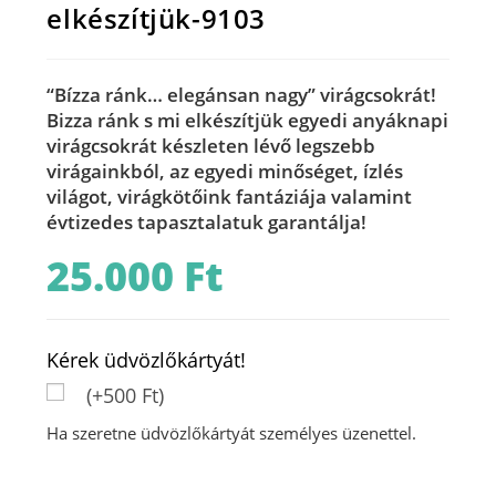
elkészítjük-9103
“Bízza ránk… elegánsan nagy” virágcsokrát!
Bizza ránk s mi elkészítjük egyedi
anyáknapi
virágcsokrát
készleten lévő legszebb
virágainkból, az egyedi minőséget, ízlés
világot, virágkötőink fantáziája valamint
évtizedes tapasztalatuk garantálja!
25.000
Ft
Kérek üdvözlőkártyát!
(+500 Ft)
Ha szeretne üdvözlőkártyát személyes üzenettel.