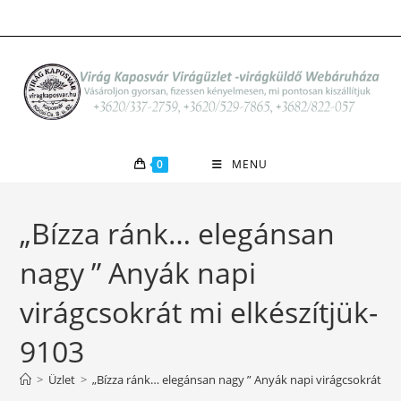
Skip
to
content
0
MENU
„Bízza ránk… elegánsan
nagy ” Anyák napi
virágcsokrát mi elkészítjük-
9103
>
Üzlet
>
„Bízza ránk… elegánsan nagy ” Anyák napi virágcsokrát mi 