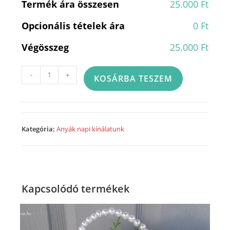
Termék ára összesen
25.000 Ft
Opcionális tételek ára
0 Ft
Végösszeg
25.000 Ft
"Bízza
-
+
KOSÁRBA TESZEM
ránk...
elegánsan
nagy
"
Kategória:
Anyák napi kínálatunk
Anyák
napi
virágcsokrát
mi
Kapcsolódó termékek
elkészítjük-
9103
mennyiség