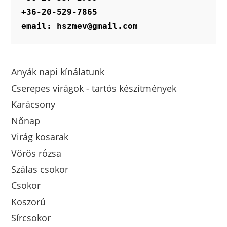
+36-20-529-7865
email: hszmev@gmail.com
Anyák napi kínálatunk
Cserepes virágok - tartós készítmények
Karácsony
Nőnap
Virág kosarak
Vörös rózsa
Szálas csokor
Csokor
Koszorú
Sírcsokor