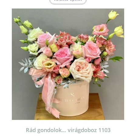
Rád gondolok… virágdoboz 1103