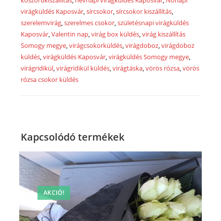
koszorúkiszállítás
,
névnapi virágküldés Kaposvár
,
Nőnapi
virágküldés Kaposvár
,
sírcsokor
,
sírcsokor kiszállítás
,
szerelemvirág
,
szerelmes csokor
,
születésnapi virágküldés
Kaposvár
,
Valentin nap
,
virág box küldés
,
virág kiszállítás
Somogy megye
,
virágcsokorküldés
,
virágdoboz
,
virágdoboz
küldés
,
virágküldés Kaposvár
,
virágküldés Somogy megye
,
virágridikül
,
virágridikül küldés
,
virágtáska
,
vörös rózsa
,
vörös
rózsa csokor küldés
Kapcsolódó termékek
AKCIÓ!