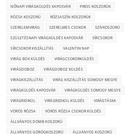
NŐNAPI VIRÁGKÜLDÉS KAPOSVÁR
PIROS KOSZORÚK
RÓZSA KOSZORÚ
RÓZSASZÍN KOSZORÚK
SZERELEMVIRÁG
SZERELMES CSOKOR
SZÍVKOSZORÚ
SZÜLETÉSNAPI VIRÁGKÜLDÉS KAPOSVÁR
SÍRCSOKOR
SÍRCSOKOR KISZÁLLÍTÁS
VALENTIN NAP
VIRÁG BOX KÜLDÉS
VIRÁGCSOKORKÜLDÉS
VIRÁGDOBOZ
VIRÁGDOBOZ KÜLDÉS
VIRÁGKISZÁLLÍTÁS
VIRÁG KISZÁLLÍTÁS SOMOGY MEGYE
VIRÁGKÜLDÉS KAPOSVÁR
VIRÁGKÜLDÉS SOMOGY MEGYE
VIRÁGRIDIKÜL
VIRÁGRIDIKÜL KÜLDÉS
VIRÁGTÁSKA
VÖRÖS RÓZSA
VÖRÖS RÓZSA CSOKOR KÜLDÉS
ÁLLVÁNYOS DOMB KOSZORÚ
ÁLLVÁNYOS GÖRÖGKOSZORÚ
ÁLLVÁNYOS KOSZORÚ