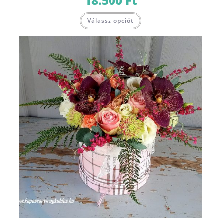
18.500
Ft
Válassz opciót