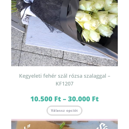
Kegyeleti fehér szál rózsa szalaggal –
KF1207
10.500
Ft
–
30.000
Ft
Ártartomány:
10.500 Ft
-
Ennek
30.000 Ft
Válassz opciót
a
terméknek
több
variációja
van.