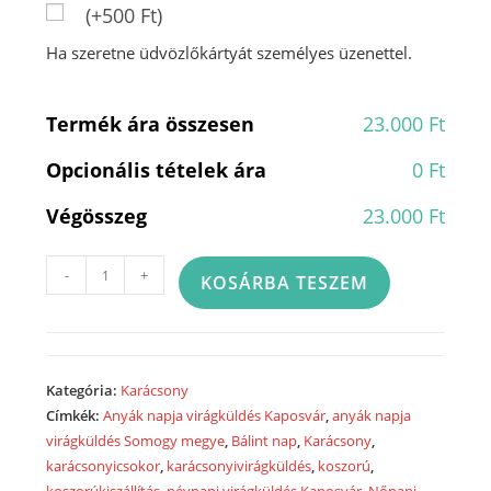
(+500 Ft)
Ha szeretne üdvözlőkártyát személyes üzenettel.
Termék ára összesen
23.000 Ft
Opcionális tételek ára
0 Ft
Végösszeg
23.000 Ft
Adventi
-
+
KOSÁRBA TESZEM
koszorú
-
23K404
mennyiség
Kategória:
Karácsony
Címkék:
Anyák napja virágküldés Kaposvár
,
anyák napja
virágküldés Somogy megye
,
Bálint nap
,
Karácsony
,
karácsonyicsokor
,
karácsonyivirágküldés
,
koszorú
,