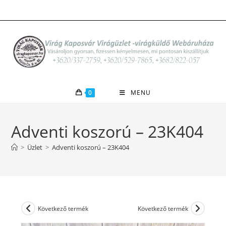
Skip
to
content
0
MENU
Adventi koszorú – 23K404
>
Üzlet
>
Adventi koszorú – 23K404
Következő termék
Következő termék