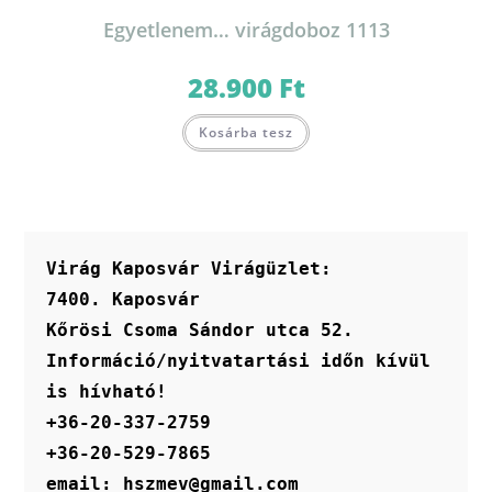
Egyetlenem… virágdoboz 1113
28.900
Ft
Kosárba tesz
Virág Kaposvár Virágüzlet:
7400. Kaposvár
Kőrösi Csoma Sándor utca 52.
Információ/nyitvatartási időn kívül 
is hívható!
+36-20-337-2759
+36-20-529-7865
email: hszmev@gmail.com