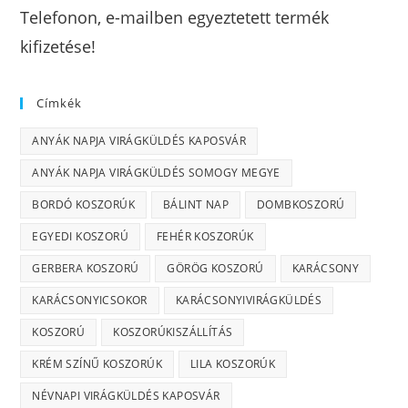
Telefonon, e-mailben egyeztetett termék
kifizetése!
Címkék
ANYÁK NAPJA VIRÁGKÜLDÉS KAPOSVÁR
ANYÁK NAPJA VIRÁGKÜLDÉS SOMOGY MEGYE
BORDÓ KOSZORÚK
BÁLINT NAP
DOMBKOSZORÚ
EGYEDI KOSZORÚ
FEHÉR KOSZORÚK
GERBERA KOSZORÚ
GÖRÖG KOSZORÚ
KARÁCSONY
KARÁCSONYICSOKOR
KARÁCSONYIVIRÁGKÜLDÉS
KOSZORÚ
KOSZORÚKISZÁLLÍTÁS
KRÉM SZÍNŰ KOSZORÚK
LILA KOSZORÚK
NÉVNAPI VIRÁGKÜLDÉS KAPOSVÁR