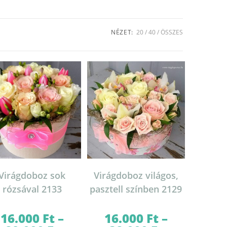
NÉZET:
20
40
ÖSSZES
Virágdoboz sok
Virágdoboz világos,
rózsával 2133
pasztell színben 2129
16.000
Ft
–
16.000
Ft
–