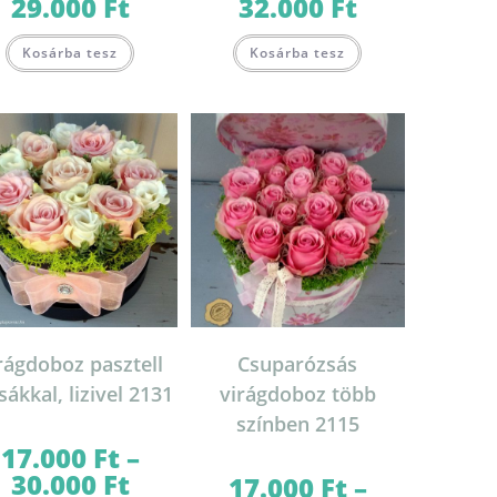
29.000
Ft
32.000
Ft
Ártartomány:
Ártartomány:
16.000 Ft
16.000 Ft
-
-
Ennek
Ennek
29.000 Ft
32.000 Ft
Kosárba tesz
Kosárba tesz
a
a
terméknek
terméknek
több
több
variációja
variációja
van.
van.
A
A
változatok
változatok
a
a
termékoldalon
termékoldalon
on
választhatók
választhatók
ki
ki
rágdoboz pasztell
Csuparózsás
sákkal, lizivel 2131
virágdoboz több
színben 2115
17.000
Ft
–
30.000
Ft
Ártartomány:
17.000
Ft
–
17.000 Ft