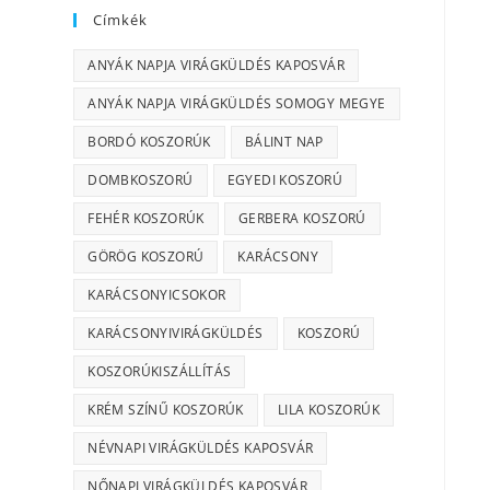
Címkék
ANYÁK NAPJA VIRÁGKÜLDÉS KAPOSVÁR
ANYÁK NAPJA VIRÁGKÜLDÉS SOMOGY MEGYE
BORDÓ KOSZORÚK
BÁLINT NAP
DOMBKOSZORÚ
EGYEDI KOSZORÚ
FEHÉR KOSZORÚK
GERBERA KOSZORÚ
GÖRÖG KOSZORÚ
KARÁCSONY
KARÁCSONYICSOKOR
KARÁCSONYIVIRÁGKÜLDÉS
KOSZORÚ
KOSZORÚKISZÁLLÍTÁS
KRÉM SZÍNŰ KOSZORÚK
LILA KOSZORÚK
NÉVNAPI VIRÁGKÜLDÉS KAPOSVÁR
NŐNAPI VIRÁGKÜLDÉS KAPOSVÁR