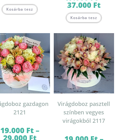
37.000
Ft
Ártartomány:
-
Ennek
17.000 Ft
30.000 Ft
Kosárba tesz
a
-
Ennek
terméknek
37.000 Ft
Kosárba tesz
a
több
terméknek
variációja
több
van.
variációja
A
van.
változatok
on
A
a
változatok
termékoldalon
a
választhatók
termékoldalon
ki
választhatók
ki
rágdoboz gazdagon
Virágdoboz pasztell
2121
színben vegyes
virágokból 2117
19.000
Ft
–
29.000
Ft
Ártartomány:
19.000
Ft
–