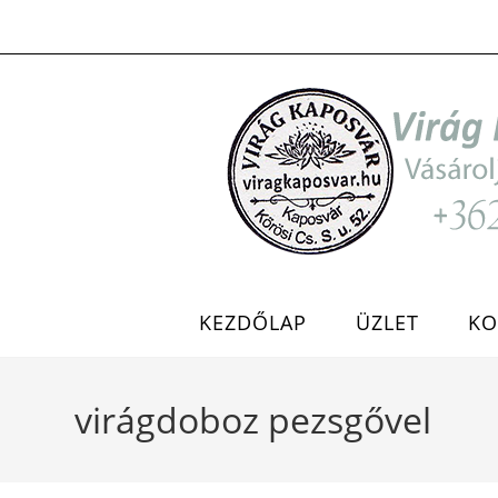
Skip
to
content
KEZDŐLAP
ÜZLET
KO
virágdoboz pezsgővel