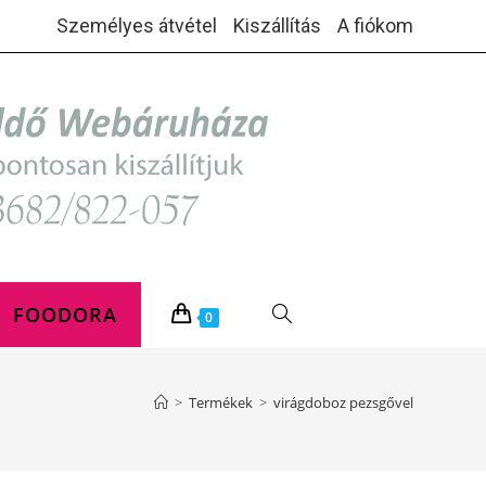
Személyes átvétel
Kiszállítás
A fiókom
FOODORA
TOGGLE
0
WEBSITE
>
Termékek
>
virágdoboz pezsgővel
SEARCH