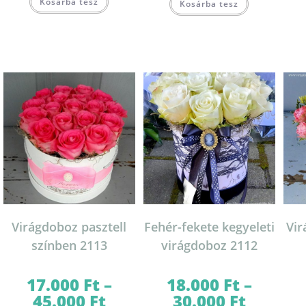
Kosárba tesz
a
Kosárba tesz
a
terméknek
terméknek
több
több
variációja
variációja
van.
van.
A
A
változatok
változatok
a
a
termékoldalon
termékoldal
választhatók
választhatók
ki
ki
Virágdoboz pasztell
Fehér-fekete kegyeleti
Vi
színben 2113
virágdoboz 2112
17.000
Ft
–
18.000
Ft
–
45.000
Ft
30.000
Ft
Ártartomány:
Ártartomány: