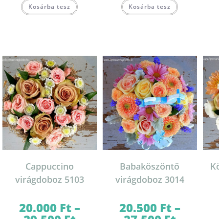
Kosárba tesz
Kosárba tesz
Cappuccino
Babaköszöntő
K
virágdoboz 5103
virágdoboz 3014
20.000
Ft
–
20.500
Ft
–
Ártartomány:
Ártartomány: