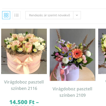
Rendezés: ár szerint növekvő
Virágdoboz pasztell
színben 2116
Virágdoboz pasztell
színben 2109
14.500
Ft
–