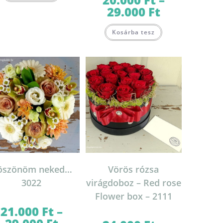
terméknek
29.000
Ft
több
Ártartomány:
variációja
20.000 Ft
van.
-
Ennek
A
29.000 Ft
Kosárba tesz
a
változatok
terméknek
a
több
termékoldalon
variációja
választhatók
van.
ki
A
változatok
a
termékoldalon
választhatók
ki
öszönöm neked…
Vörös rózsa
3022
virágdoboz – Red rose
Flower box – 2111
21.000
Ft
–
Ártartomány: