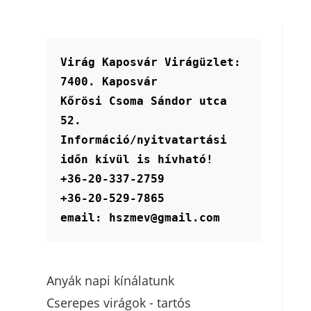
Virág Kaposvár Virágüzlet:
7400. Kaposvár
Kőrösi Csoma Sándor utca 
52.
Információ/nyitvatartási 
időn kívül is hívható!
+36-20-337-2759
+36-20-529-7865
email: hszmev@gmail.com
Anyák napi kínálatunk
Cserepes virágok - tartós