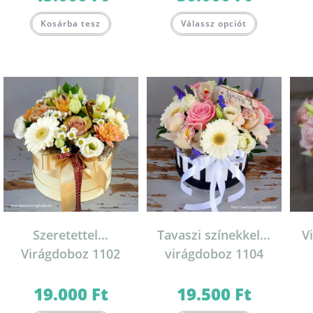
17.000 Ft
18.000 Ft
-
-
Ennek
Ennek
45.000 Ft
30.000 Ft
Kosárba tesz
Válassz opciót
a
a
terméknek
terméknek
több
több
variációja
variációja
van.
van.
A
A
változatok
változatok
a
a
termékoldalon
termékolda
választhatók
választható
ki
ki
Szeretettel…
Tavaszi színekkel…
V
Virágdoboz 1102
virágdoboz 1104
19.000
Ft
19.500
Ft