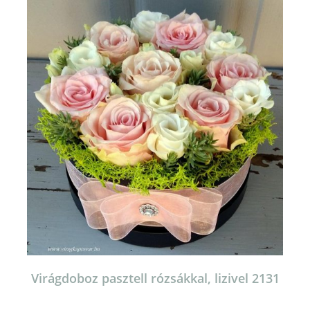
van.
A
változatok
a
termékoldalon
választhatók
ki
Virágdoboz pasztell rózsákkal, lizivel 2131