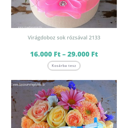
Virágdoboz sok rózsával 2133
16.000
Ft
–
29.000
Ft
Ártartomány:
16.000 Ft
-
Ennek
29.000 Ft
Kosárba tesz
a
terméknek
több
variációja
van.
A
változatok
a
termékoldalon
választhatók
ki