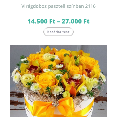
Virágdoboz pasztell színben 2116
14.500
Ft
–
27.000
Ft
Ártartomány:
14.500 Ft
-
Ennek
27.000 Ft
Kosárba tesz
a
terméknek
több
variációja
van.
A
változatok
a
termékoldalon
választhatók
ki