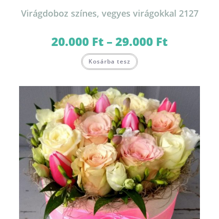
Virágdoboz színes, vegyes virágokkal 2127
20.000
Ft
–
29.000
Ft
Ártartomány:
20.000 Ft
-
Ennek
29.000 Ft
Kosárba tesz
a
terméknek
több
variációja
van.
A
változatok
a
termékoldalon
választhatók
ki