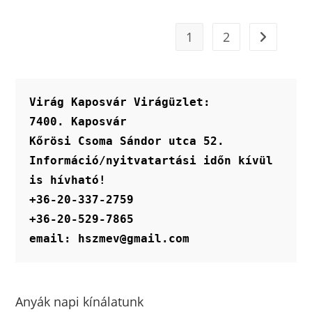
1
2
Virág Kaposvár Virágüzlet:
7400. Kaposvár
Kőrösi Csoma Sándor utca 52.
Információ/nyitvatartási időn kívül 
is hívható!
+36-20-337-2759
+36-20-529-7865
email: hszmev@gmail.com
Anyák napi kínálatunk