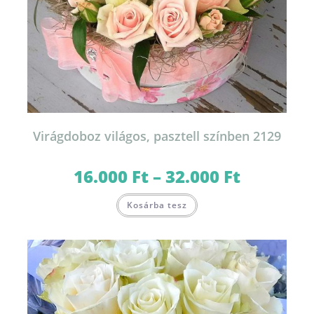
Virágdoboz világos, pasztell színben 2129
16.000
Ft
–
32.000
Ft
Ártartomány:
16.000 Ft
-
Ennek
32.000 Ft
Kosárba tesz
a
terméknek
több
variációja
van.
A
változatok
a
termékoldalon
választhatók
ki