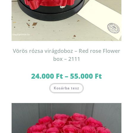
Vörös rózsa virágdoboz – Red rose Flower
box – 2111
24.000
Ft
–
55.000
Ft
Ártartomány:
24.000 Ft
-
Ennek
55.000 Ft
Kosárba tesz
a
terméknek
több
variációja
van.
A
változatok
a
termékoldalon
választhatók
ki