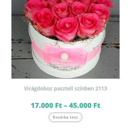
Virágdoboz pasztell színben 2113
17.000
Ft
–
45.000
Ft
Ártartomány:
17.000 Ft
-
Ennek
45.000 Ft
Kosárba tesz
a
terméknek
több
variációja