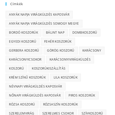
Címkék
ANYÁK NAPJA VIRÁGKÜLDÉS KAPOSVÁR
ANYÁK NAPJA VIRÁGKÜLDÉS SOMOGY MEGYE
BORDÓ KOSZORÚK
BÁLINT NAP
DOMBKOSZORÚ
EGYEDI KOSZORÚ
FEHÉR KOSZORÚK
GERBERA KOSZORÚ
GÖRÖG KOSZORÚ
KARÁCSONY
KARÁCSONYICSOKOR
KARÁCSONYIVIRÁGKÜLDÉS
KOSZORÚ
KOSZORÚKISZÁLLÍTÁS
KRÉM SZÍNŰ KOSZORÚK
LILA KOSZORÚK
NÉVNAPI VIRÁGKÜLDÉS KAPOSVÁR
NŐNAPI VIRÁGKÜLDÉS KAPOSVÁR
PIROS KOSZORÚK
RÓZSA KOSZORÚ
RÓZSASZÍN KOSZORÚK
SZERELEMVIRÁG
SZERELMES CSOKOR
SZÍVKOSZORÚ