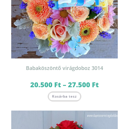
Babaköszöntő virágdoboz 3014
20.500
Ft
–
27.500
Ft
Ártartomány:
20.500 Ft
-
Ennek
27.500 Ft
Kosárba tesz
a
terméknek
több
variációja
van.
A
változatok
a