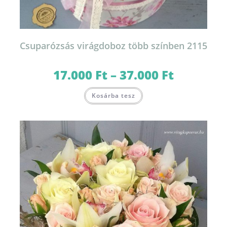
Csuparózsás virágdoboz több színben 2115
17.000
Ft
–
37.000
Ft
Ártartomány:
17.000 Ft
-
Ennek
37.000 Ft
Kosárba tesz
a
terméknek
több
variációja
van.
A
változatok
a
termékoldalon
választhatók
ki