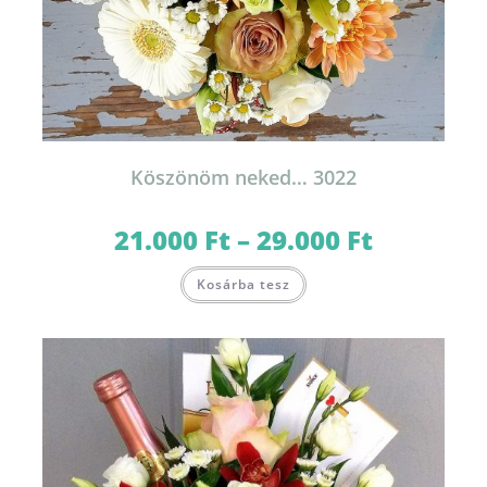
Köszönöm neked… 3022
21.000
Ft
–
29.000
Ft
Ártartomány:
21.000 Ft
-
Ennek
29.000 Ft
Kosárba tesz
a
terméknek
több
variációja
van.
A
változatok
a
termékoldalon
választhatók
ki