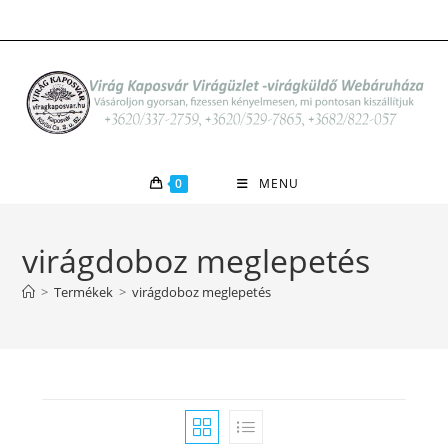
Skip
to
content
0
MENU
virágdoboz meglepetés
>
Termékek
>
virágdoboz meglepetés