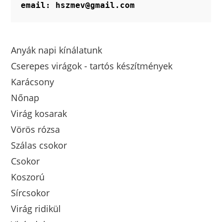
email: hszmev@gmail.com
Anyák napi kínálatunk
Cserepes virágok - tartós készítmények
Karácsony
Nőnap
Virág kosarak
Vörös rózsa
Szálas csokor
Csokor
Koszorú
Sírcsokor
Virág ridikül