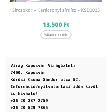
Sírcsokor – Karácsonyi sírdísz – KSD2025
13.500
Ft
Válassz opciót
Virág Kaposvár Virágüzlet:
7400. Kaposvár
Kőrösi Csoma Sándor utca 52.
Információ/nyitvatartási időn kívül 
is hívható!
+36-20-337-2759
+36-20-529-7865