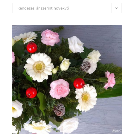
Rendezés: ár szerint növekvő