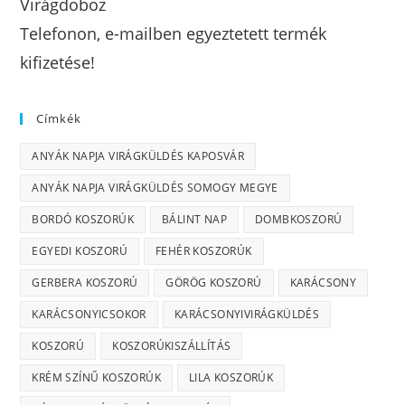
Virágdoboz
Telefonon, e-mailben egyeztetett termék
kifizetése!
Címkék
ANYÁK NAPJA VIRÁGKÜLDÉS KAPOSVÁR
ANYÁK NAPJA VIRÁGKÜLDÉS SOMOGY MEGYE
BORDÓ KOSZORÚK
BÁLINT NAP
DOMBKOSZORÚ
EGYEDI KOSZORÚ
FEHÉR KOSZORÚK
GERBERA KOSZORÚ
GÖRÖG KOSZORÚ
KARÁCSONY
KARÁCSONYICSOKOR
KARÁCSONYIVIRÁGKÜLDÉS
KOSZORÚ
KOSZORÚKISZÁLLÍTÁS
KRÉM SZÍNŰ KOSZORÚK
LILA KOSZORÚK