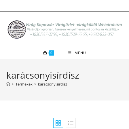
Skip
to
content
0
MENU
karácsonyisírdísz
>
Termékek
>
karácsonyisírdísz