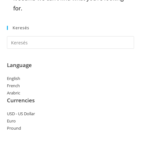
for.
Keresés
Pre
Es
to
clo
Language
the
English
sea
French
pan
Arabric
Currencies
USD - US Dollar
Euro
Pround