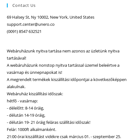
Contact Us
69 Halsey St, Ny 10002, New York, United States
support.center@unero.co
(0091) 8547 632521
Webáruházunk nyitva tartása nem azonos az üzletünk nyitva
tartásával!
A webáruházunk nonstop nyitva tartással üzemel beleértve a
vasárnap és ünnepnapokat is!
A megrendelt termékek kiszállítási időpontjai a következőképpen
alakulnak.
Webáruház kiszállítási időszak:
hétfő - vasárnap:
- délelőtt: 8-14 óráig,
- délután 14-19 óráig,
- délután 19- 21 óráig feláras szállítási időszak!
Felár: 1000ft alkalmanként.
21:00 órai kiszállítást vidékre csak március 01. - szeptember 25.