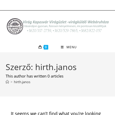
Skip
to
content
0
MENU
Szerző:
hirth.janos
This author has written 0 articles
>
hirth.janos
It seems we can’t find what you’re looking