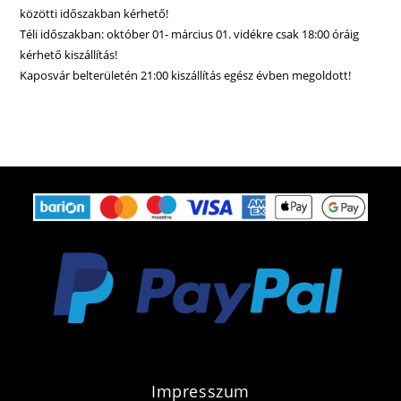
közötti időszakban kérhető!
Téli időszakban: október 01- március 01. vidékre csak 18:00 óráig
kérhető kiszállítás!
Kaposvár belterületén 21:00 kiszállítás egész évben megoldott!
Impresszum