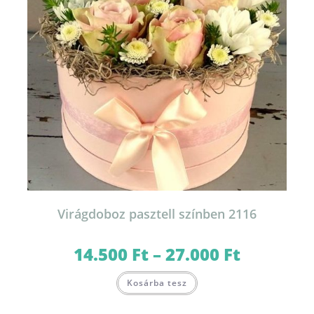
Virágdoboz pasztell színben 2116
14.500
Ft
–
27.000
Ft
Ártartomány:
14.500 Ft
-
Ennek
27.000 Ft
Kosárba tesz
a
terméknek
több