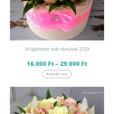
Virágdoboz sok rózsával 2133
16.000
Ft
–
29.000
Ft
Ártartomány:
16.000 Ft
-
Ennek
29.000 Ft
Kosárba tesz
a
terméknek
több
variációja
van.
A
változatok
a
termékoldalon
választhatók
ki