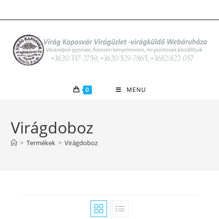
Skip
to
content
0
MENU
Virágdoboz
>
Termékek
>
Virágdoboz