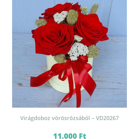
Virágdoboz vörösrózsából – VD20267
11.000
Ft