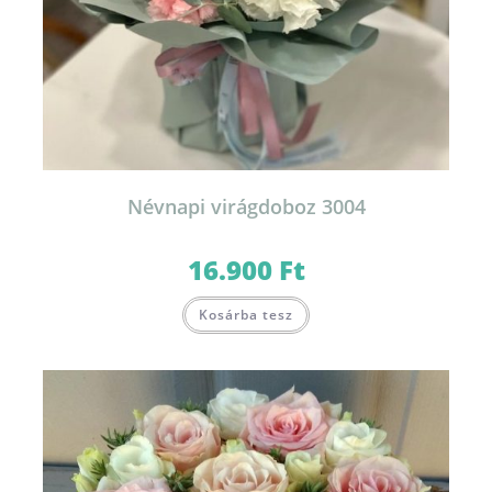
Névnapi virágdoboz 3004
16.900
Ft
Ennek
Kosárba tesz
a
terméknek
több
variációja
van.
A
változatok
a
termékoldalon
választhatók
ki