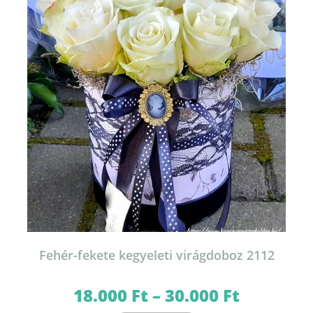
Fehér-fekete kegyeleti virágdoboz 2112
18.000
Ft
–
30.000
Ft
Ártartomány:
18.000 Ft
-