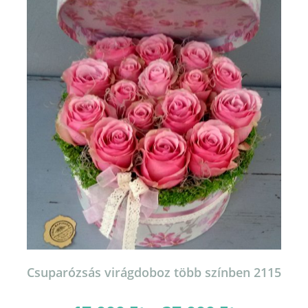
van.
A
változatok
a
termékoldalon
választhatók
ki
Csuparózsás virágdoboz több színben 2115
Ártartomány: