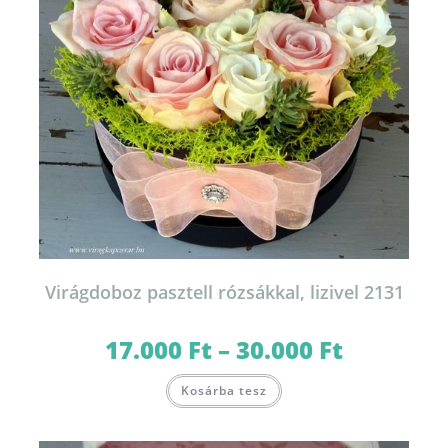
Virágdoboz pasztell rózsákkal, lizivel 2131
17.000
Ft
–
30.000
Ft
Ártartomány:
17.000 Ft
-
Ennek
30.000 Ft
Kosárba tesz
a
terméknek
több
variációja