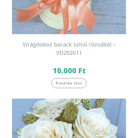
Virágdoboz barack színű rózsából –
VD202611
10.000
Ft
Kosárba tesz