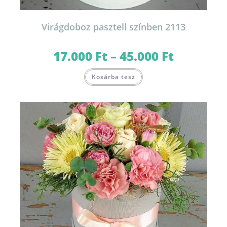
Virágdoboz pasztell színben 2113
17.000
Ft
–
45.000
Ft
Ártartomány:
17.000 Ft
-
Ennek
45.000 Ft
Kosárba tesz
a
terméknek
több
variációja
van.
A
változatok
a
termékoldalon
választhatók
ki