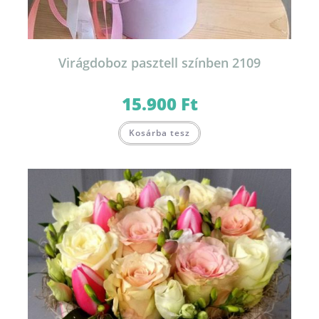
Virágdoboz pasztell színben 2109
15.900
Ft
Ennek
Kosárba tesz
a
terméknek
több
variációja
van.
A
változatok
a
termékoldalon
választhatók
ki