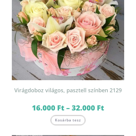
Virágdoboz világos, pasztell színben 2129
16.000
Ft
–
32.000
Ft
Ártartomány:
16.000 Ft
-
Ennek
32.000 Ft
Kosárba tesz
a
terméknek
több
variációja