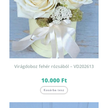
Virágdoboz fehér rózsából – VD202613
10.000
Ft
Kosárba tesz