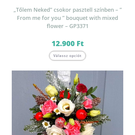
„Tőlem Neked” csokor pasztell színben – ”
From me for you ” bouquet with mixed
flower – GP3371
12.900
Ft
Válassz opciót