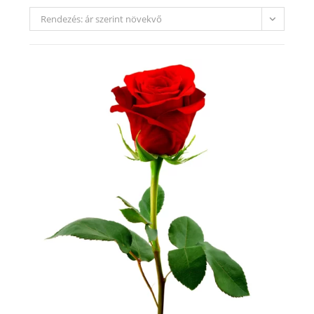
Rendezés: ár szerint növekvő