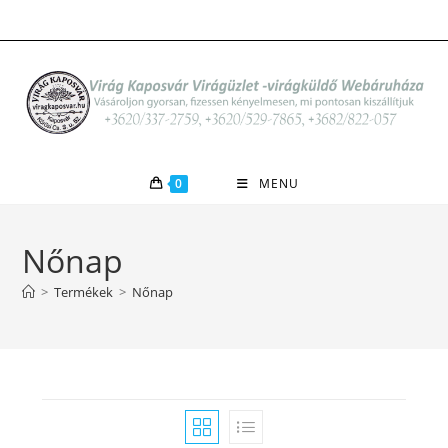
Skip
to
content
0
MENU
Nőnap
>
Termékek
>
Nőnap