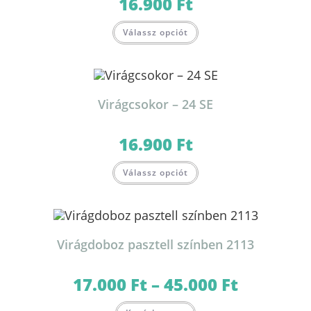
16.900
Ft
Válassz opciót
Virágcsokor – 24 SE
16.900
Ft
Válassz opciót
Virágdoboz pasztell színben 2113
17.000
Ft
–
45.000
Ft
Ártartomány:
17.000 Ft
-
Ennek
45.000 Ft