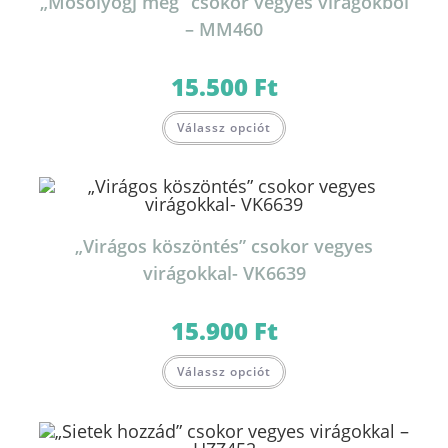
„Mosolyogj még” csokor vegyes virágokból
– MM460
15.500
Ft
Válassz opciót
„Virágos köszöntés” csokor vegyes
virágokkal- VK6639
15.900
Ft
Válassz opciót