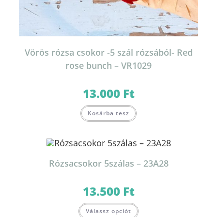
Vörös rózsa csokor -5 szál rózsából- Red
rose bunch – VR1029
13.000
Ft
Kosárba tesz
Rózsacsokor 5szálas – 23A28
13.500
Ft
Válassz opciót