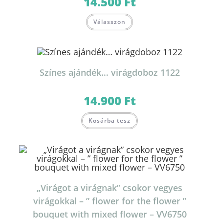
14.500
Ft
Válasszon
Színes ajándék… virágdoboz 1122
14.900
Ft
Kosárba tesz
„Virágot a virágnak” csokor vegyes
virágokkal – ” flower for the flower ”
bouquet with mixed flower – VV6750