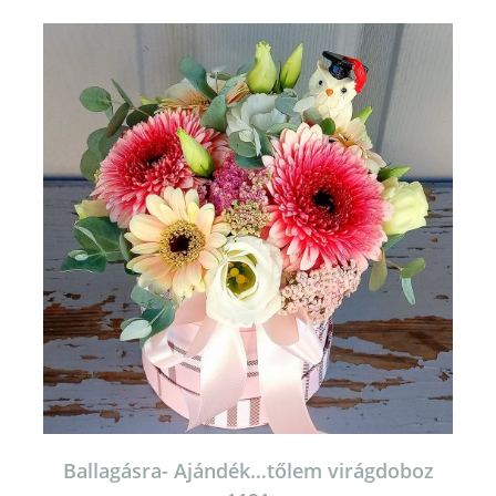
Ballagásra- Ajándék…tőlem virágdoboz