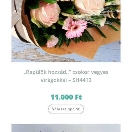
„Repülök hozzád..” csokor vegyes
virágokkal – SH4410
11.000
Ft
Válassz opciót