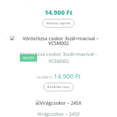
14.900
Ft
Válassz opciót
Vörösrózsa csokor 3szál+macival –
AKCIÓ!
VCSM002
14.900
Ft
Original
Current
16.000
Ft
price
price
was:
is:
16.000 Ft.
14.900 Ft.
Kosárba tesz
Virágcsokor – 24SX