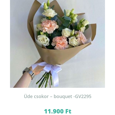
Üde csokor – bouquet -GV2295
11.900
Ft