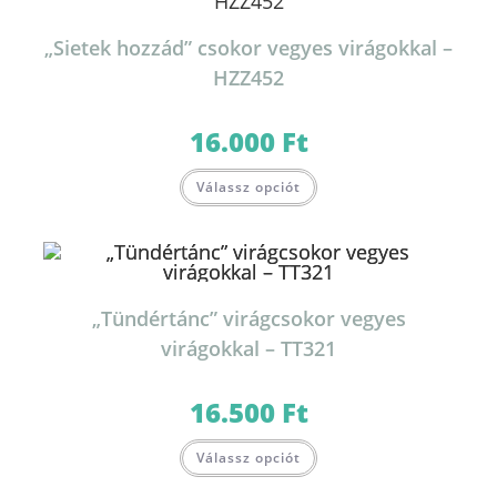
„Sietek hozzád” csokor vegyes virágokkal –
HZZ452
16.000
Ft
Válassz opciót
„Tündértánc” virágcsokor vegyes
virágokkal – TT321
16.500
Ft
Válassz opciót