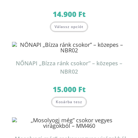
14.900
Ft
Válassz opciót
NŐNAPI „Bízza ránk csokor” – közepes –
NBR02
15.000
Ft
Kosárba tesz