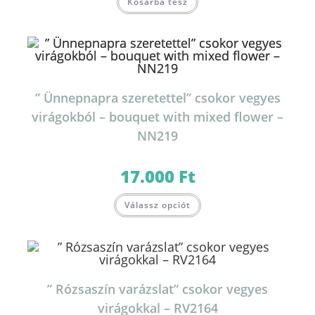
Kosárba tesz
a
terméknek
több
variációja
van.
A
változatok
a
termékoldalon
választhatók
” Ünnepnapra szeretettel” csokor vegyes
ki
virágokból – bouquet with mixed flower –
NN219
17.000
Ft
Válassz opciót
” Rózsaszín varázslat” csokor vegyes
virágokkal – RV2164