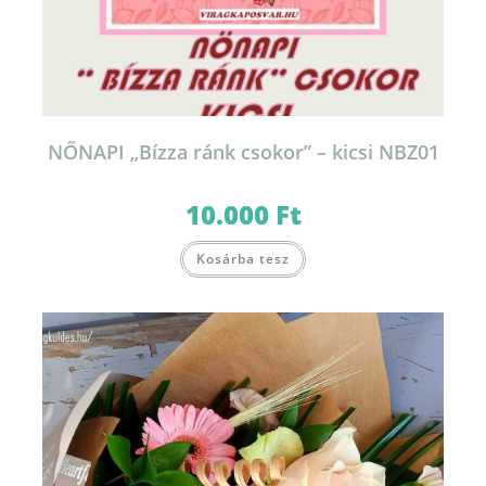
NŐNAPI „Bízza ránk csokor” – kicsi NBZ01
10.000
Ft
Kosárba tesz