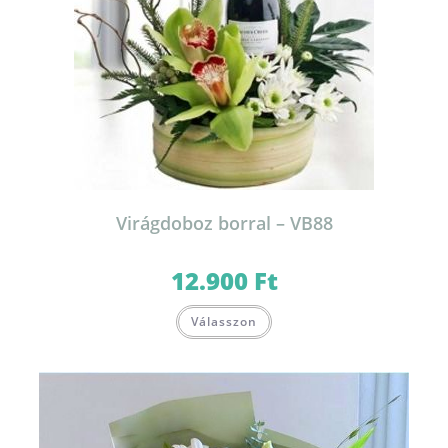
Virágdoboz borral – VB88
12.900
Ft
Válasszon