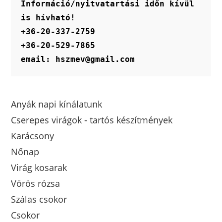
Információ/nyitvatartási időn kívül 
is hívható!
+36-20-337-2759
+36-20-529-7865
email: hszmev@gmail.com
Anyák napi kínálatunk
Cserepes virágok - tartós készítmények
Karácsony
Nőnap
Virág kosarak
Vörös rózsa
Szálas csokor
Csokor