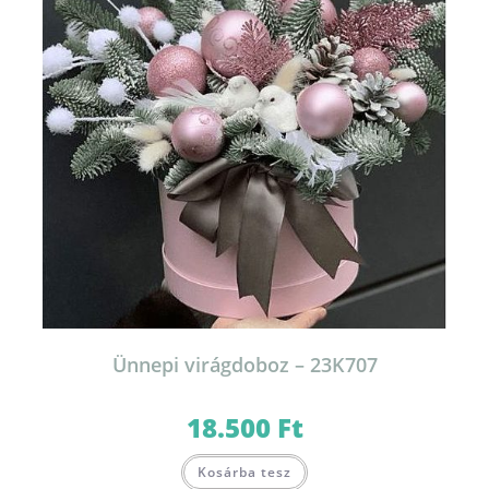
Ünnepi virágdoboz – 23K707
18.500
Ft
Kosárba tesz