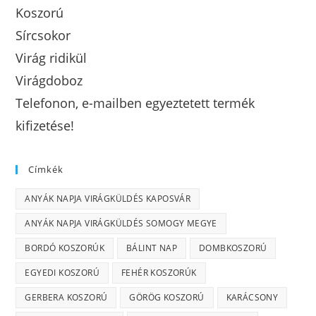
Koszorú
Sírcsokor
Virág ridikül
Virágdoboz
Telefonon, e-mailben egyeztetett termék
kifizetése!
Címkék
ANYÁK NAPJA VIRÁGKÜLDÉS KAPOSVÁR
ANYÁK NAPJA VIRÁGKÜLDÉS SOMOGY MEGYE
BORDÓ KOSZORÚK
BÁLINT NAP
DOMBKOSZORÚ
EGYEDI KOSZORÚ
FEHÉR KOSZORÚK
GERBERA KOSZORÚ
GÖRÖG KOSZORÚ
KARÁCSONY