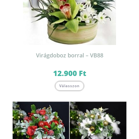
Virágdoboz borral – VB88
12.900
Ft
Válasszon