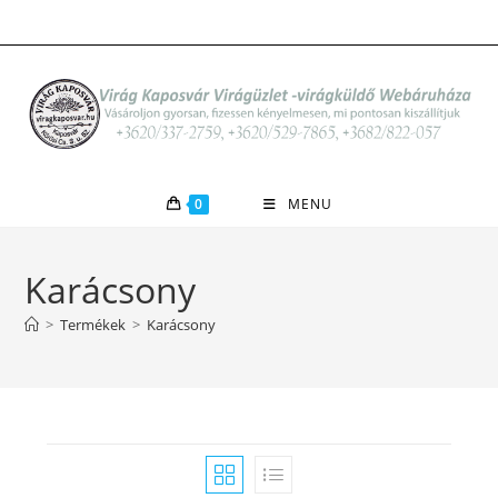
Skip
to
content
0
MENU
Karácsony
>
Termékek
>
Karácsony