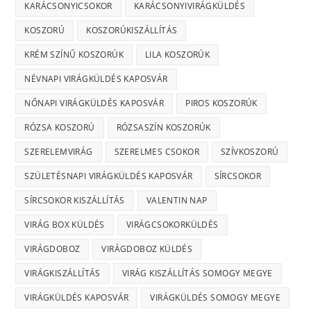
KARÁCSONYICSOKOR
KARÁCSONYIVIRÁGKÜLDÉS
KOSZORÚ
KOSZORÚKISZÁLLÍTÁS
KRÉM SZÍNŰ KOSZORÚK
LILA KOSZORÚK
NÉVNAPI VIRÁGKÜLDÉS KAPOSVÁR
NŐNAPI VIRÁGKÜLDÉS KAPOSVÁR
PIROS KOSZORÚK
RÓZSA KOSZORÚ
RÓZSASZÍN KOSZORÚK
SZERELEMVIRÁG
SZERELMES CSOKOR
SZÍVKOSZORÚ
SZÜLETÉSNAPI VIRÁGKÜLDÉS KAPOSVÁR
SÍRCSOKOR
SÍRCSOKOR KISZÁLLÍTÁS
VALENTIN NAP
VIRÁG BOX KÜLDÉS
VIRÁGCSOKORKÜLDÉS
VIRÁGDOBOZ
VIRÁGDOBOZ KÜLDÉS
VIRÁGKISZÁLLÍTÁS
VIRÁG KISZÁLLÍTÁS SOMOGY MEGYE
VIRÁGKÜLDÉS KAPOSVÁR
VIRÁGKÜLDÉS SOMOGY MEGYE