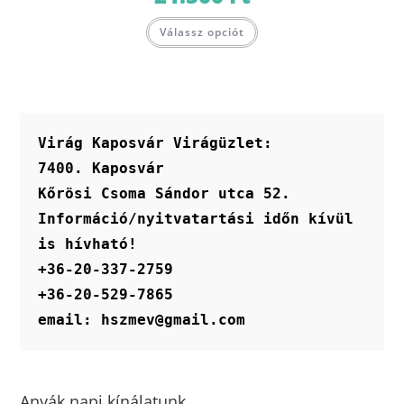
Válassz opciót
Virág Kaposvár Virágüzlet:
7400. Kaposvár
Kőrösi Csoma Sándor utca 52.
Információ/nyitvatartási időn kívül 
is hívható!
+36-20-337-2759
+36-20-529-7865
email: hszmev@gmail.com
Anyák napi kínálatunk