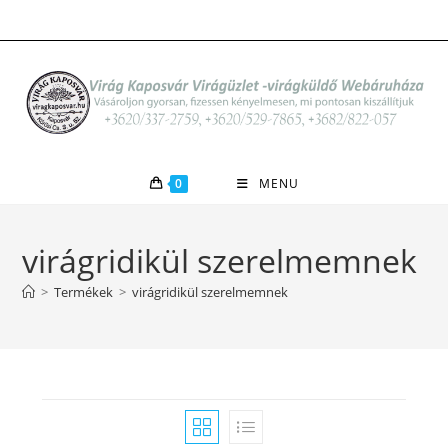
Skip
to
content
0
MENU
virágridikül szerelmemnek
>
Termékek
>
virágridikül szerelmemnek