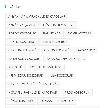
Címkék
ANYÁK NAPJA VIRÁGKÜLDÉS KAPOSVÁR
ANYÁK NAPJA VIRÁGKÜLDÉS SOMOGY MEGYE
BORDÓ KOSZORÚK
BÁLINT NAP
DOMBKOSZORÚ
EGYEDI KOSZORÚ
FEHÉR KOSZORÚK
GERBERA KOSZORÚ
GÖRÖG KOSZORÚ
KARÁCSONY
KARÁCSONYICSOKOR
KARÁCSONYIVIRÁGKÜLDÉS
KOSZORÚ
KOSZORÚKISZÁLLÍTÁS
KRÉM SZÍNŰ KOSZORÚK
LILA KOSZORÚK
NÉVNAPI VIRÁGKÜLDÉS KAPOSVÁR
NŐNAPI VIRÁGKÜLDÉS KAPOSVÁR
PIROS KOSZORÚK
RÓZSA KOSZORÚ
RÓZSASZÍN KOSZORÚK