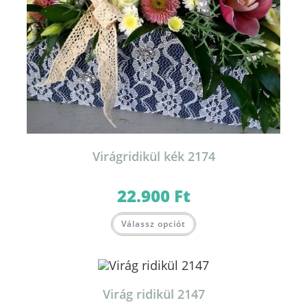
Virágridikül kék 2174
22.900
Ft
Válassz opciót
Virág ridikül 2147