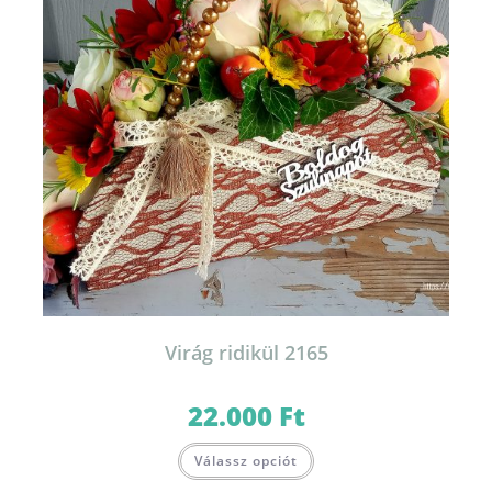
Virág ridikül 2165
22.000
Ft
Válassz opciót