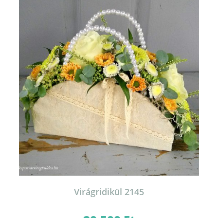
Virágridikül 2145