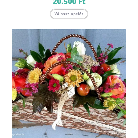
20.500
Ft
Válassz opciót