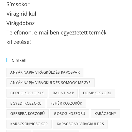
Sírcsokor
Virág ridikül
Virágdoboz
Telefonon, e-mailben egyeztetett termék
kifizetése!
Címkék
ANYÁK NAPJA VIRÁGKÜLDÉS KAPOSVÁR
ANYÁK NAPJA VIRÁGKÜLDÉS SOMOGY MEGYE
BORDÓ KOSZORÚK
BÁLINT NAP
DOMBKOSZORÚ
EGYEDI KOSZORÚ
FEHÉR KOSZORÚK
GERBERA KOSZORÚ
GÖRÖG KOSZORÚ
KARÁCSONY
KARÁCSONYICSOKOR
KARÁCSONYIVIRÁGKÜLDÉS