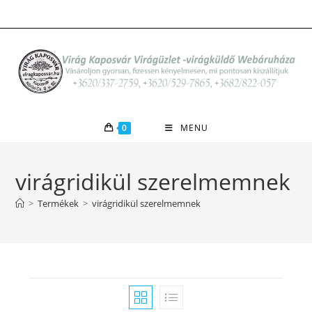
Skip
to
content
0
MENU
virágridikül szerelmemnek
>
Termékek
>
virágridikül szerelmemnek