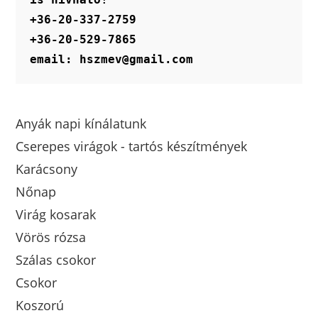
+36-20-337-2759
+36-20-529-7865
email: hszmev@gmail.com
Anyák napi kínálatunk
Cserepes virágok - tartós készítmények
Karácsony
Nőnap
Virág kosarak
Vörös rózsa
Szálas csokor
Csokor
Koszorú