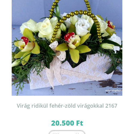
Virág ridikül fehér-zöld virágokkal 2167
20.500
Ft