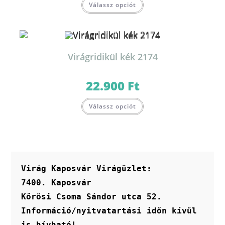
Válassz opciót
Virágridikül kék 2174
22.900
Ft
Válassz opciót
Virág Kaposvár Virágüzlet:
7400. Kaposvár
Kőrösi Csoma Sándor utca 52.
Információ/nyitvatartási időn kívül 
is hívható!