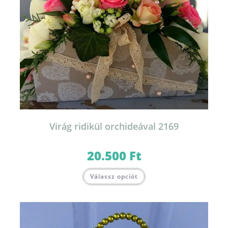
Virág ridikül orchideával 2169
20.500
Ft
Válassz opciót