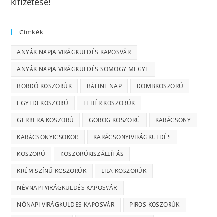
kifizetése!
Címkék
ANYÁK NAPJA VIRÁGKÜLDÉS KAPOSVÁR
ANYÁK NAPJA VIRÁGKÜLDÉS SOMOGY MEGYE
BORDÓ KOSZORÚK
BÁLINT NAP
DOMBKOSZORÚ
EGYEDI KOSZORÚ
FEHÉR KOSZORÚK
GERBERA KOSZORÚ
GÖRÖG KOSZORÚ
KARÁCSONY
KARÁCSONYICSOKOR
KARÁCSONYIVIRÁGKÜLDÉS
KOSZORÚ
KOSZORÚKISZÁLLÍTÁS
KRÉM SZÍNŰ KOSZORÚK
LILA KOSZORÚK
NÉVNAPI VIRÁGKÜLDÉS KAPOSVÁR
NŐNAPI VIRÁGKÜLDÉS KAPOSVÁR
PIROS KOSZORÚK