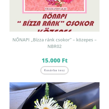
NŐNAPI „Bízza ránk csokor” – közepes –
NBR02
15.000
Ft
Kosárba tesz