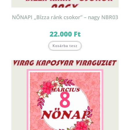
NŐNAPI „Bízza ránk csokor” – nagy NBR03
22.000
Ft
Kosárba tesz