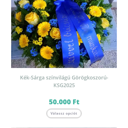
Kék-Sárga színvilágú Görögkoszorú-
KSG2025
50.000
Ft
Válassz opciót