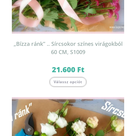
„Bízza ránk” .. Sírcsokor színes virágokból
60 CM, S1009
21.600
Ft
Válassz opciót