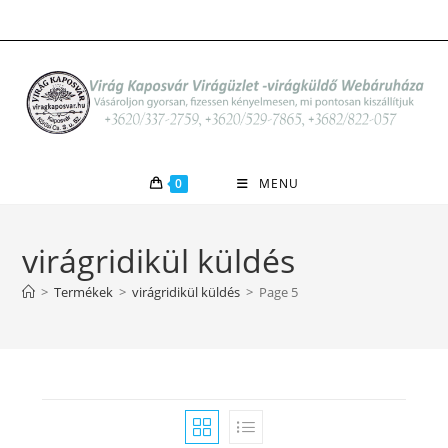
Skip
to
content
0
MENU
virágridikül küldés
>
Termékek
>
virágridikül küldés
>
Page 5