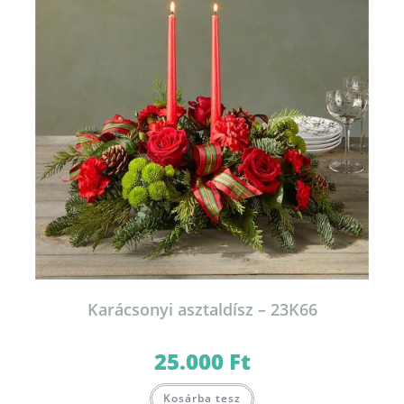
Karácsonyi asztaldísz – 23K66
25.000
Ft
Kosárba tesz