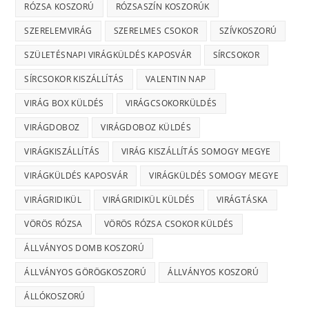
RÓZSA KOSZORÚ
RÓZSASZÍN KOSZORÚK
SZERELEMVIRÁG
SZERELMES CSOKOR
SZÍVKOSZORÚ
SZÜLETÉSNAPI VIRÁGKÜLDÉS KAPOSVÁR
SÍRCSOKOR
SÍRCSOKOR KISZÁLLÍTÁS
VALENTIN NAP
VIRÁG BOX KÜLDÉS
VIRÁGCSOKORKÜLDÉS
VIRÁGDOBOZ
VIRÁGDOBOZ KÜLDÉS
VIRÁGKISZÁLLÍTÁS
VIRÁG KISZÁLLÍTÁS SOMOGY MEGYE
VIRÁGKÜLDÉS KAPOSVÁR
VIRÁGKÜLDÉS SOMOGY MEGYE
VIRÁGRIDIKÜL
VIRÁGRIDIKÜL KÜLDÉS
VIRÁGTÁSKA
VÖRÖS RÓZSA
VÖRÖS RÓZSA CSOKOR KÜLDÉS
ÁLLVÁNYOS DOMB KOSZORÚ
ÁLLVÁNYOS GÖRÖGKOSZORÚ
ÁLLVÁNYOS KOSZORÚ
ÁLLÓKOSZORÚ