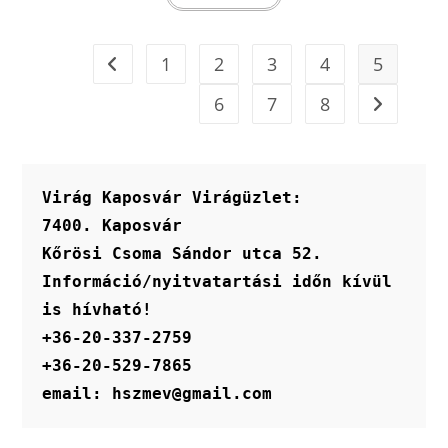
1
2
3
4
5
6
7
8
Virág Kaposvár Virágüzlet:
7400. Kaposvár
Kőrösi Csoma Sándor utca 52.
Információ/nyitvatartási időn kívül 
is hívható!
+36-20-337-2759
+36-20-529-7865
email: hszmev@gmail.com