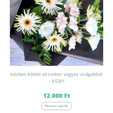
Kézben kötött sírcsokor vegyes virágokból
– KS301
12.000
Ft
Válassz opciót