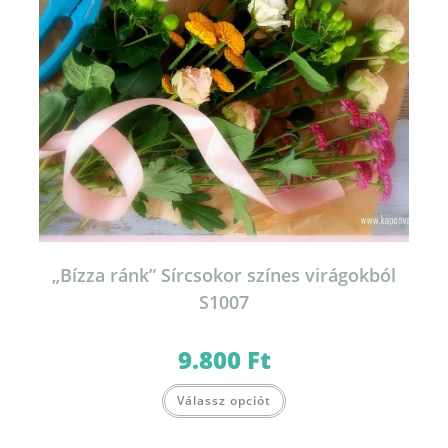
„Bízza ránk” Sírcsokor színes virágokból
S1007
9.800
Ft
Válassz opciót