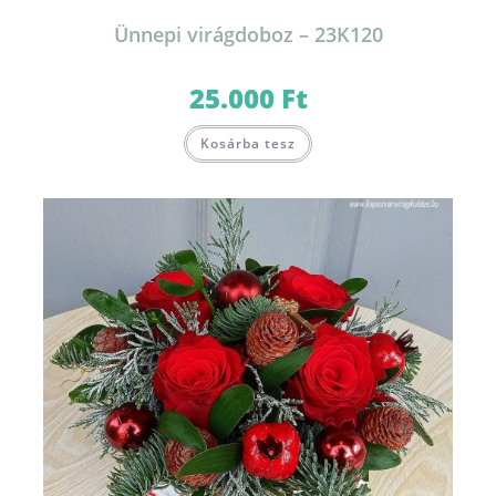
Ünnepi virágdoboz – 23K120
25.000
Ft
Kosárba tesz