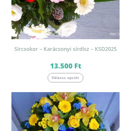
Sírcsokor – Karácsonyi sírdísz – KSD2025
13.500
Ft
Válassz opciót