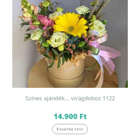
ki
Színes ajándék… virágdoboz 1122
14.900
Ft
Kosárba tesz