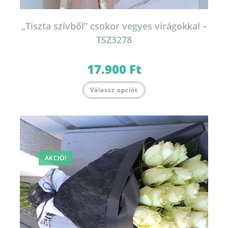
„Tiszta szívből” csokor vegyes virágokkal –
TSZ3278
17.900
Ft
Válassz opciót
AKCIÓ!