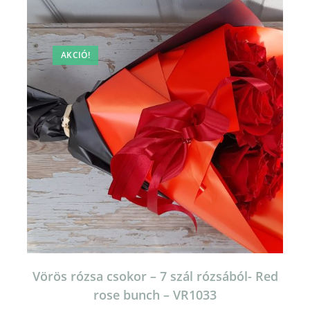
AKCIÓ!
Vörös rózsa csokor – 7 szál rózsából- Red
rose bunch – VR1033