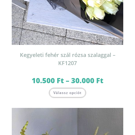
Kegyeleti fehér szál rózsa szalaggal –
KF1207
10.500
Ft
–
30.000
Ft
Ártartomány:
10.500 Ft
-
Ennek
30.000 Ft
Válassz opciót
a
terméknek
több
variációja
van.
A
változatok
a
termékoldalon
választhatók