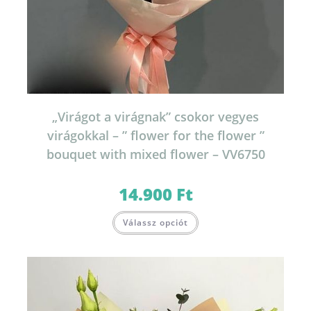
„Virágot a virágnak” csokor vegyes
virágokkal – ” flower for the flower ”
bouquet with mixed flower – VV6750
14.900
Ft
Válassz opciót