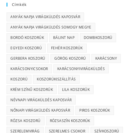
Címkék
ANYÁK NAPJA VIRÁGKÜLDÉS KAPOSVÁR
ANYÁK NAPJA VIRÁGKÜLDÉS SOMOGY MEGYE
BORDÓ KOSZORÚK
BÁLINT NAP
DOMBKOSZORÚ
EGYEDI KOSZORÚ
FEHÉR KOSZORÚK
GERBERA KOSZORÚ
GÖRÖG KOSZORÚ
KARÁCSONY
KARÁCSONYICSOKOR
KARÁCSONYIVIRÁGKÜLDÉS
KOSZORÚ
KOSZORÚKISZÁLLÍTÁS
KRÉM SZÍNŰ KOSZORÚK
LILA KOSZORÚK
NÉVNAPI VIRÁGKÜLDÉS KAPOSVÁR
NŐNAPI VIRÁGKÜLDÉS KAPOSVÁR
PIROS KOSZORÚK
RÓZSA KOSZORÚ
RÓZSASZÍN KOSZORÚK
SZERELEMVIRÁG
SZERELMES CSOKOR
SZÍVKOSZORÚ