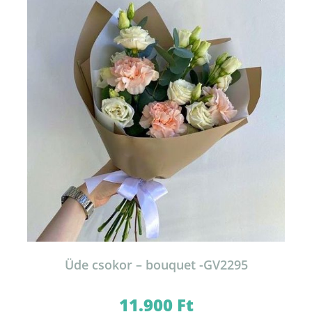
Üde csokor – bouquet -GV2295
11.900
Ft