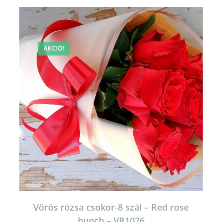
AKCIÓ!
Vörös rózsa csokor-8 szál – Red rose
bunch – VR1026