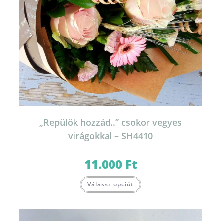
„Repülök hozzád..” csokor vegyes
virágokkal – SH4410
11.000
Ft
Válassz opciót