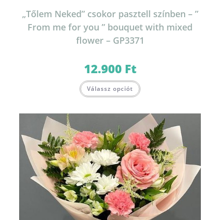
„Tőlem Neked” csokor pasztell színben – ”
From me for you ” bouquet with mixed
flower – GP3371
12.900
Ft
Válassz opciót