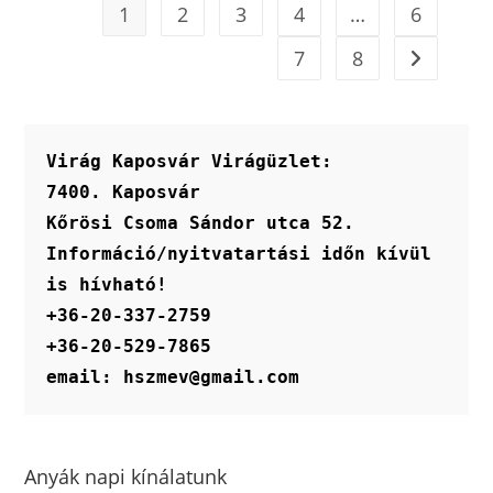
1
2
3
4
…
6
7
8
Virág Kaposvár Virágüzlet:
7400. Kaposvár
Kőrösi Csoma Sándor utca 52.
Információ/nyitvatartási időn kívül 
is hívható!
+36-20-337-2759
+36-20-529-7865
email: hszmev@gmail.com
Anyák napi kínálatunk