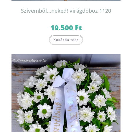
Szívemből…neked! virágdoboz 1120
19.500
Ft
Kosárba tesz