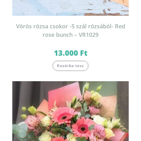
Vörös rózsa csokor -5 szál rózsából- Red
rose bunch – VR1029
13.000
Ft
Kosárba tesz