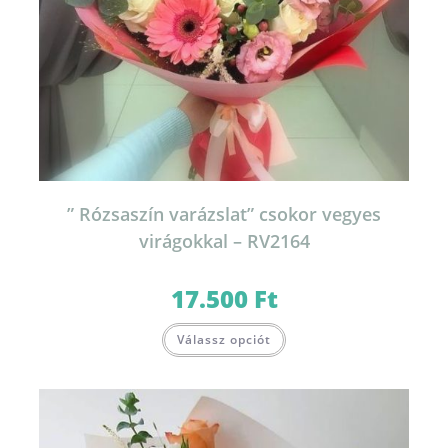
” Rózsaszín varázslat” csokor vegyes
virágokkal – RV2164
17.500
Ft
Válassz opciót