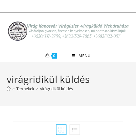
Skip
to
content
0
MENU
virágridikül küldés
>
Termékek
>
virágridikül küldés