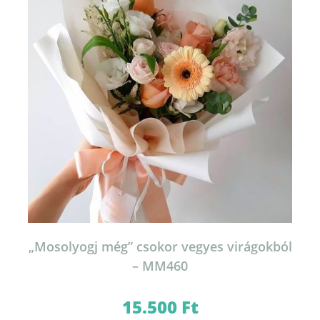
„Mosolyogj még” csokor vegyes virágokból
– MM460
15.500
Ft