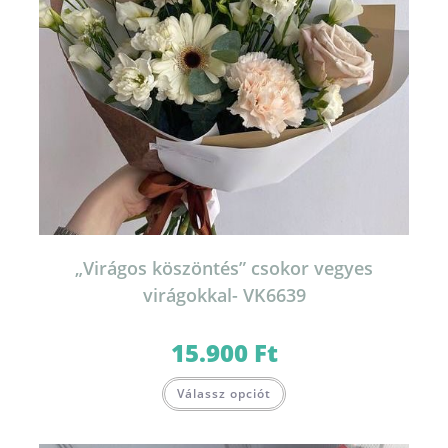
„Virágos köszöntés” csokor vegyes
virágokkal- VK6639
15.900
Ft
Válassz opciót