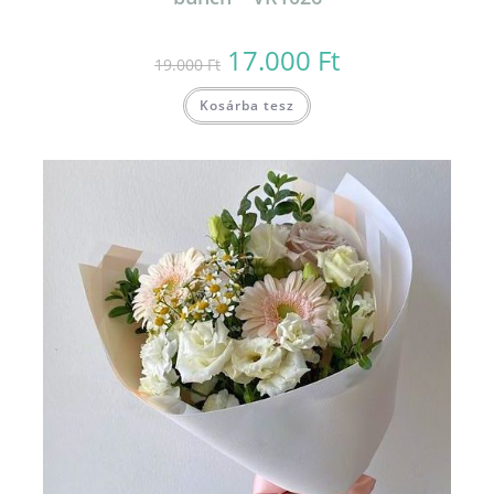
17.000
Ft
Original
Current
19.000
Ft
price
price
was:
is:
19.000 Ft.
17.000 Ft.
Kosárba tesz