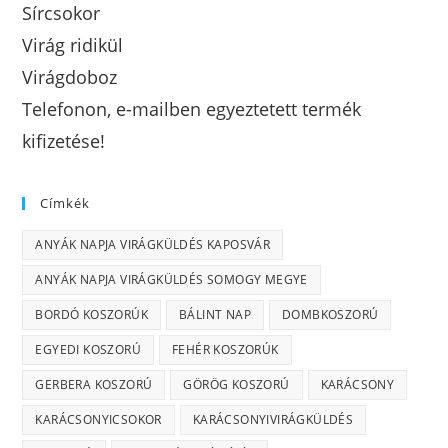
Sírcsokor
Virág ridikül
Virágdoboz
Telefonon, e-mailben egyeztetett termék
kifizetése!
Címkék
ANYÁK NAPJA VIRÁGKÜLDÉS KAPOSVÁR
ANYÁK NAPJA VIRÁGKÜLDÉS SOMOGY MEGYE
BORDÓ KOSZORÚK
BÁLINT NAP
DOMBKOSZORÚ
EGYEDI KOSZORÚ
FEHÉR KOSZORÚK
GERBERA KOSZORÚ
GÖRÖG KOSZORÚ
KARÁCSONY
KARÁCSONYICSOKOR
KARÁCSONYIVIRÁGKÜLDÉS