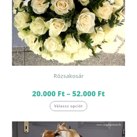
Rózsakosár
20.000
Ft
–
52.000
Ft
Ártartomány:
20.000 Ft
-
Ennek
52.000 Ft
Válassz opciót
a
terméknek
több
variációja
van.
A
változatok
a