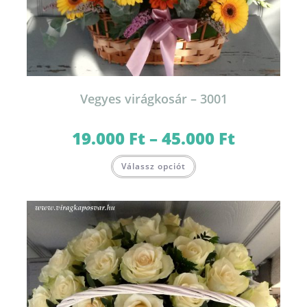
Vegyes virágkosár – 3001
19.000
Ft
–
45.000
Ft
Ártartomány:
19.000 Ft
-
Ennek
45.000 Ft
Válassz opciót
a
terméknek
több
variációja
van.
A
változatok
a
termékoldalon
választhatók
ki