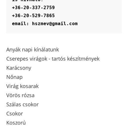
+36-20-337-2759
+36-20-529-7865
email: hszmev@gmail.com
Anyák napi kínálatunk
Cserepes virágok - tartós készítmények
Karácsony
Nőnap
Virág kosarak
Vörös rózsa
Szálas csokor
Csokor
Koszorú