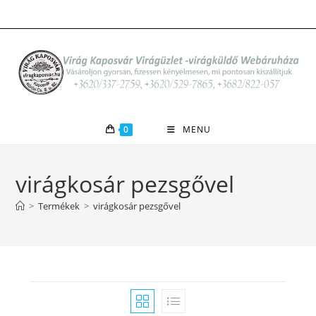
Skip
to
content
0
MENU
virágkosár pezsgővel
>
Termékek
>
virágkosár pezsgővel