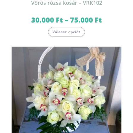
Vörös rózsa kosár – VRK102
30.000
Ft
–
75.000
Ft
Ártartomány:
30.000 Ft
-
Ennek
75.000 Ft
Válassz opciót
a
terméknek
több
variációja
van.
A
változatok
a
termékoldalon
választhatók
ki