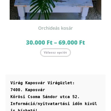
Orchideás kosár
30.000
Ft
–
69.000
Ft
Ártartomány:
30.000 Ft
-
Ennek
69.000 Ft
Válassz opciót
a
terméknek
több
variációja
van.
A
változatok
a
termékoldalon
Virág Kaposvár Virágüzlet:
választhatók
ki
7400. Kaposvár
Kőrösi Csoma Sándor utca 52.
Információ/nyitvatartási időn kívül 
is hívható!