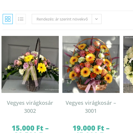
Rendezés: ár szerint növekvő
Vegyes virágkosár
Vegyes virágkosár –
3002
3001
15.000
Ft
–
19.000
Ft
–