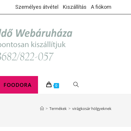
Személyes átvétel
Kiszállítás
A fiókom
FOODORA
TOGGLE
0
WEBSITE
>
Termékek
>
virágkosár hölgyeknek
SEARCH