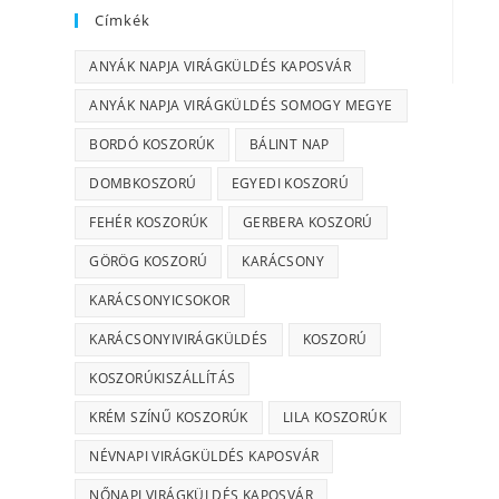
Címkék
ANYÁK NAPJA VIRÁGKÜLDÉS KAPOSVÁR
ANYÁK NAPJA VIRÁGKÜLDÉS SOMOGY MEGYE
BORDÓ KOSZORÚK
BÁLINT NAP
DOMBKOSZORÚ
EGYEDI KOSZORÚ
FEHÉR KOSZORÚK
GERBERA KOSZORÚ
GÖRÖG KOSZORÚ
KARÁCSONY
KARÁCSONYICSOKOR
KARÁCSONYIVIRÁGKÜLDÉS
KOSZORÚ
KOSZORÚKISZÁLLÍTÁS
KRÉM SZÍNŰ KOSZORÚK
LILA KOSZORÚK
NÉVNAPI VIRÁGKÜLDÉS KAPOSVÁR
NŐNAPI VIRÁGKÜLDÉS KAPOSVÁR