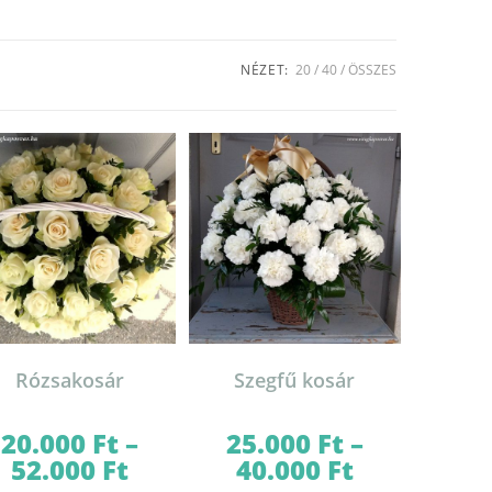
NÉZET:
20
40
ÖSSZES
Rózsakosár
Szegfű kosár
20.000
Ft
–
25.000
Ft
–
52.000
Ft
40.000
Ft
Ártartomány:
Ártartomány:
20.000 Ft
25.000 Ft