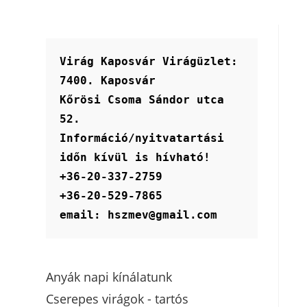
Virág Kaposvár Virágüzlet:
7400. Kaposvár
Kőrösi Csoma Sándor utca 
52.
Információ/nyitvatartási 
időn kívül is hívható!
+36-20-337-2759
+36-20-529-7865
email: hszmev@gmail.com
Anyák napi kínálatunk
Cserepes virágok - tartós