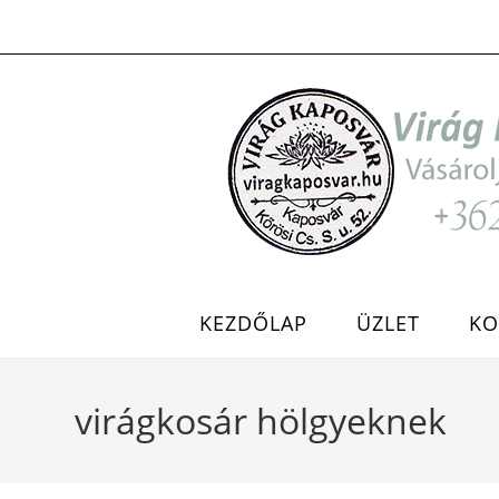
Skip
to
content
KEZDŐLAP
ÜZLET
KO
virágkosár hölgyeknek