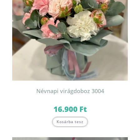
Névnapi virágdoboz 3004
16.900
Ft
Ennek
Kosárba tesz
a
terméknek
több
variációja