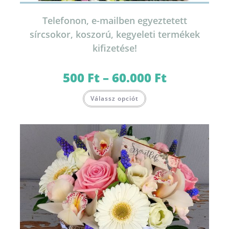
Telefonon, e-mailben egyeztetett
sírcsokor, koszorú, kegyeleti termékek
kifizetése!
500
Ft
–
60.000
Ft
Ártartomány:
500 Ft
-
Ennek
60.000 Ft
Válassz opciót
a
terméknek
több
variációja
van.
A
változatok
a
termékoldalon
választhatók
ki