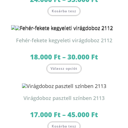
24.000 Ft
-
Ennek
55.000 Ft
Kosárba tesz
a
terméknek
több
variációja
van.
A
változatok
Fehér-fekete kegyeleti virágdoboz 2112
a
termékoldalon
választhatók
ki
18.000
Ft
–
30.000
Ft
Ártartomány:
18.000 Ft
-
Ennek
30.000 Ft
Válassz opciót
a
terméknek
több
variációja
van.
A
változatok
Virágdoboz pasztell színben 2113
a
termékoldalon
választhatók
ki
17.000
Ft
–
45.000
Ft
Ártartomány:
17.000 Ft
-
Ennek
45.000 Ft
Kosárba tesz
a