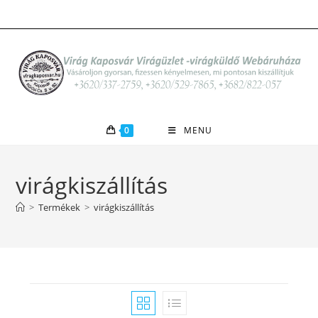
Skip
to
content
0
MENU
virágkiszállítás
>
Termékek
>
virágkiszállítás