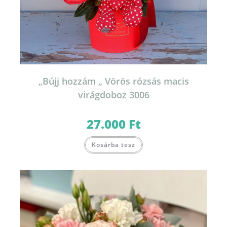
„Bújj hozzám „ Vörös rózsás macis
virágdoboz 3006
27.000
Ft
Kosárba tesz