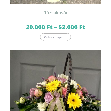
Rózsakosár
20.000
Ft
–
52.000
Ft
Ártartomány:
20.000 Ft
-
Ennek
52.000 Ft
Válassz opciót
a
terméknek
több
variációja
van.
A
változatok
a
termékoldalon
választhatók
ki