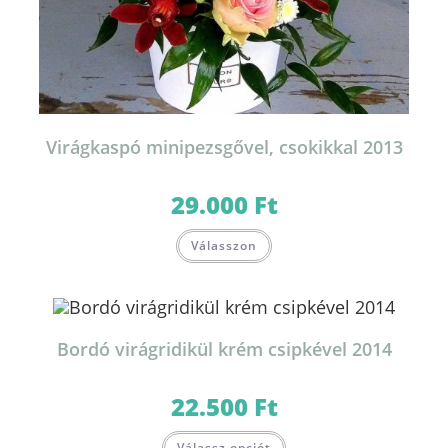
Virágkaspó minipezsgővel, csokikkal 2013
29.000
Ft
Válasszon
Bordó virágridikül krém csipkével 2014
22.500
Ft
Válassz opciót