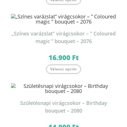
„Színes varázslat” virágcsokor – ” Coloured
magic ” bouquet – 2076
16.900
Ft
Ennek
Válassz opciót
a
terméknek
több
variációja
van.
A
változatok
a
termékoldalon
Születésnapi virágcsokor – Birthday
választhatók
ki
bouquet – 2080
14.900
Ft