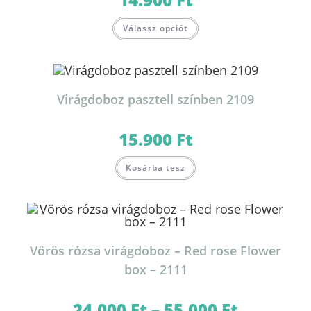
Ennek
Válassz opciót
a
terméknek
több
variációja
van.
A
változatok
Virágdoboz pasztell színben 2109
a
termékoldalon
választhatók
ki
15.900
Ft
Ennek
Kosárba tesz
a
terméknek
több
variációja
van.
A
változatok
a
termékoldalon
Vörös rózsa virágdoboz – Red rose Flower
választhatók
ki
box – 2111
24.000
Ft
–
55.000
Ft
Ártartomány: