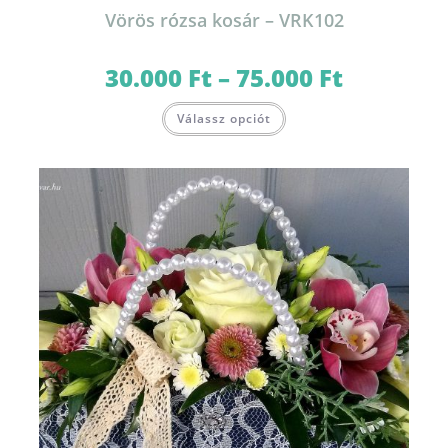
Vörös rózsa kosár – VRK102
30.000
Ft
–
75.000
Ft
Ártartomány:
30.000 Ft
-
Ennek
75.000 Ft
Válassz opciót
a
terméknek
több
variációja
van.
A
változatok
a
termékoldalon
választhatók
ki