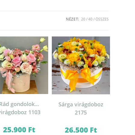
NÉZET:
20
40
ÖSSZES
Rád gondolok…
Sárga virágdoboz
virágdoboz 1103
2175
25.900
Ft
26.500
Ft