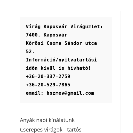
Virág Kaposvár Virágüzlet:
7400. Kaposvár
Kőrösi Csoma Sándor utca 
52.
Információ/nyitvatartási 
időn kívül is hívható!
+36-20-337-2759
+36-20-529-7865
email: hszmev@gmail.com
Anyák napi kínálatunk
Cserepes virágok - tartós