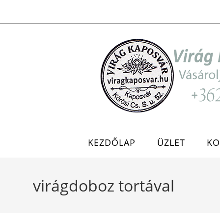
Skip
to
content
KEZDŐLAP
ÜZLET
KO
virágdoboz tortával