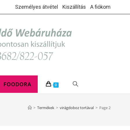
Személyes átvétel
Kiszállítás
A fiókom
FOODORA
TOGGLE
0
WEBSITE
>
Termékek
>
virágdoboz tortával
>
Page 2
SEARCH