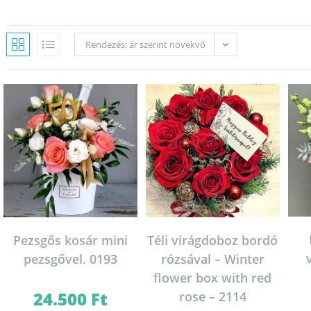
Rendezés: ár szerint növekvő
Pezsgős kosár mini
Téli virágdoboz bordó
pezsgővel. 0193
rózsával – Winter
flower box with red
24.500
Ft
rose – 2114