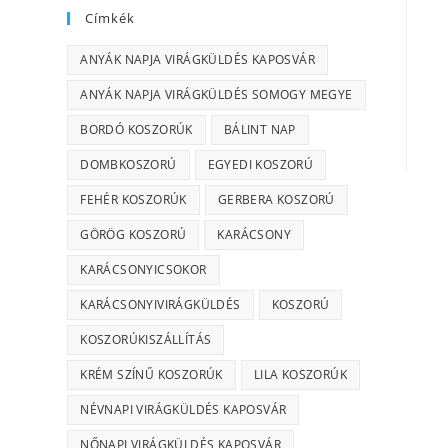
Címkék
ANYÁK NAPJA VIRÁGKÜLDÉS KAPOSVÁR
ANYÁK NAPJA VIRÁGKÜLDÉS SOMOGY MEGYE
BORDÓ KOSZORÚK
BÁLINT NAP
DOMBKOSZORÚ
EGYEDI KOSZORÚ
FEHÉR KOSZORÚK
GERBERA KOSZORÚ
GÖRÖG KOSZORÚ
KARÁCSONY
KARÁCSONYICSOKOR
KARÁCSONYIVIRÁGKÜLDÉS
KOSZORÚ
KOSZORÚKISZÁLLÍTÁS
KRÉM SZÍNŰ KOSZORÚK
LILA KOSZORÚK
NÉVNAPI VIRÁGKÜLDÉS KAPOSVÁR
NŐNAPI VIRÁGKÜLDÉS KAPOSVÁR