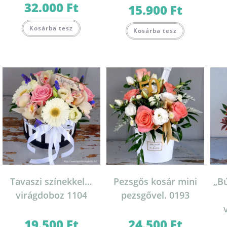
32.000
Ft
Ártartomány:
15.900
Ft
16.000 Ft
-
Ennek
Ennek
32.000 Ft
Kosárba tesz
a
Kosárba tesz
a
terméknek
terméknek
több
több
variációja
variációja
van.
van.
A
A
változatok
változatok
a
a
termékoldalon
termékoldal
választhatók
választhatók
ki
ki
Tavaszi színekkel…
Pezsgős kosár mini
„Bú
virágdoboz 1104
pezsgővel. 0193
19.500
Ft
24.500
Ft