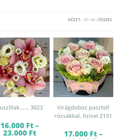
NÉZET:
20
40
ÖSSZES
uszillak…… 3023
Virágdoboz pasztell
rózsákkal, lizivel 2131
16.000
Ft
–
23.000
Ft
Ártartomány:
17.000
Ft
–
16.000 Ft