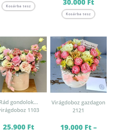
30.000
Ft
Ártartomány:
-
Ennek
17.000 Ft
23.000 Ft
Kosárba tesz
a
-
Ennek
terméknek
30.000 Ft
Kosárba tesz
a
több
terméknek
variációja
több
van.
variációja
A
van.
változatok
A
a
változatok
termékoldalon
a
választhatók
termékoldalon
ki
választhatók
on
ki
Rád gondolok…
Virágdoboz gazdagon
virágdoboz 1103
2121
25.900
Ft
19.000
Ft
–