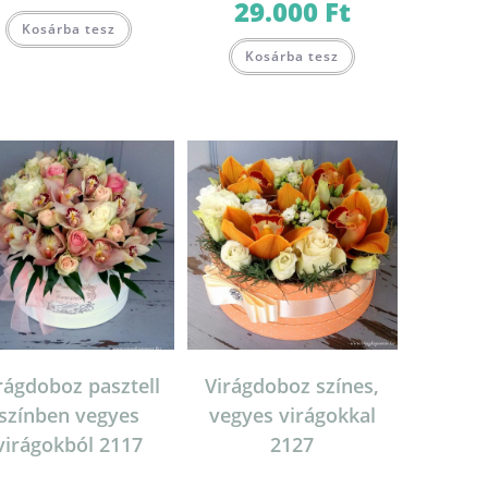
29.000
Ft
Ártartomány:
19.000 Ft
Kosárba tesz
-
Ennek
29.000 Ft
Kosárba tesz
a
terméknek
több
variációja
van.
A
változatok
a
termékoldalon
választhatók
on
ki
rágdoboz pasztell
Virágdoboz színes,
színben vegyes
vegyes virágokkal
virágokból 2117
2127