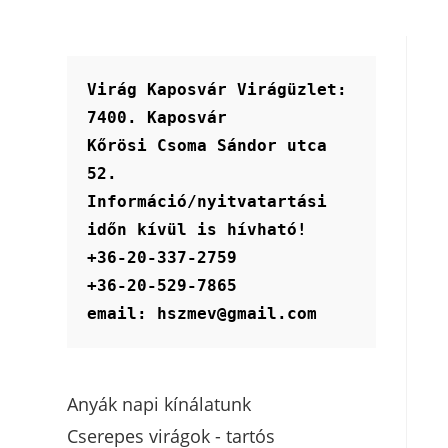
Virág Kaposvár Virágüzlet:
7400. Kaposvár
Kőrösi Csoma Sándor utca 
52.
Információ/nyitvatartási 
időn kívül is hívható!
+36-20-337-2759
+36-20-529-7865
email: hszmev@gmail.com
Anyák napi kínálatunk
Cserepes virágok - tartós