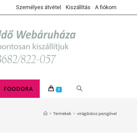
Személyes átvétel
Kiszállítás
A fiókom
FOODORA
TOGGLE
0
WEBSITE
>
Termékek
>
virágdoboz pezsgővel
SEARCH