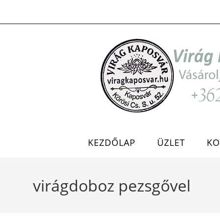
Skip
to
content
KEZDŐLAP
ÜZLET
KO
virágdoboz pezsgővel