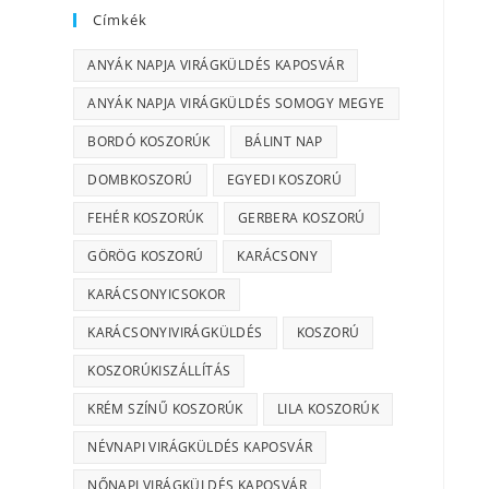
Címkék
ANYÁK NAPJA VIRÁGKÜLDÉS KAPOSVÁR
ANYÁK NAPJA VIRÁGKÜLDÉS SOMOGY MEGYE
BORDÓ KOSZORÚK
BÁLINT NAP
DOMBKOSZORÚ
EGYEDI KOSZORÚ
FEHÉR KOSZORÚK
GERBERA KOSZORÚ
GÖRÖG KOSZORÚ
KARÁCSONY
KARÁCSONYICSOKOR
KARÁCSONYIVIRÁGKÜLDÉS
KOSZORÚ
KOSZORÚKISZÁLLÍTÁS
KRÉM SZÍNŰ KOSZORÚK
LILA KOSZORÚK
NÉVNAPI VIRÁGKÜLDÉS KAPOSVÁR
NŐNAPI VIRÁGKÜLDÉS KAPOSVÁR