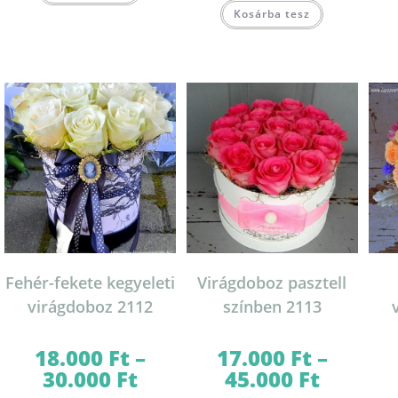
terméknek
Kosárba tesz
több
variációja
van.
A
változatok
a
termékoldalon
választhatók
ki
Fehér-fekete kegyeleti
Virágdoboz pasztell
virágdoboz 2112
színben 2113
18.000
Ft
–
17.000
Ft
–
30.000
Ft
45.000
Ft
Ártartomány:
Ártartomány:
18.000 Ft
17.000 Ft