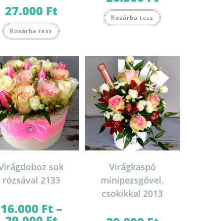
27.000
Ft
Kosárba tesz
Kosárba tesz
Virágdoboz sok
Virágkaspó
rózsával 2133
minipezsgővel,
csokikkal 2013
16.000
Ft
–
29.000
Ft
Ártartomány: