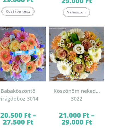
29.000
Ft
16.000 Ft
-
Ennek
29.000 Ft
Kosárba tesz
a
Válasszon
terméknek
több
variációja
van.
A
változatok
a
termékoldalon
választhatók
ki
Babaköszöntő
Köszönöm neked…
virágdoboz 3014
3022
20.500
Ft
–
21.000
Ft
–
27.500
Ft
29.000
Ft
Ártartomány:
Ártartomány:
20.500 Ft
21.000 Ft