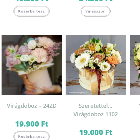
Kosárba tesz
Válasszon
Virágdoboz – 24ZD
Szeretettel…
Virágdoboz 1102
19.900
Ft
19.000
Ft
Ennek
Kosárba tesz
a