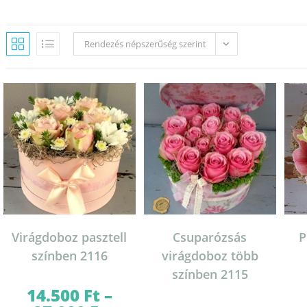
Rendezés népszerűség szerint
Virágdoboz pasztell
Csuparózsás
P
színben 2116
virágdoboz több
színben 2115
14.500
Ft
–