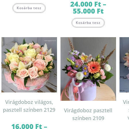
24.000
Ft
–
Ennek
Kosárba tesz
a
55.000
Ft
Ártartomány:
terméknek
24.000 Ft
több
-
Ennek
variációja
55.000 Ft
Kosárba tesz
a
van.
terméknek
A
több
változatok
variációja
a
van.
termékoldalon
A
választhatók
változatok
ki
a
termékoldal
választhatók
ki
Virágdoboz világos,
Vi
pasztell színben 2129
Virágdoboz pasztell
színben 2109
16.000
Ft
–