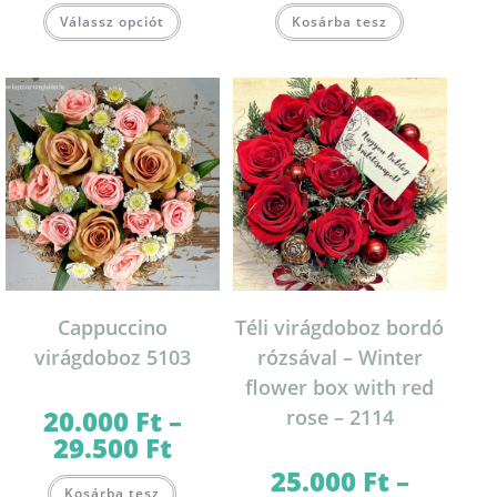
-
-
Ennek
Ennek
30.000 Ft
45.000 Ft
Válassz opciót
Kosárba tesz
a
a
terméknek
terméknek
több
több
variációja
variációja
van.
van.
A
A
változatok
változatok
a
a
termékoldalon
termékoldal
választhatók
választhatók
ki
ki
Cappuccino
Téli virágdoboz bordó
virágdoboz 5103
rózsával – Winter
flower box with red
20.000
Ft
–
rose – 2114
29.500
Ft
Ártartomány:
20.000 Ft
-
25.000
Ft
–
Ennek
29.500 Ft
Kosárba tesz
a