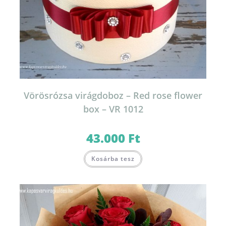
Vörösrózsa virágdoboz – Red rose flower
box – VR 1012
43.000
Ft
Kosárba tesz