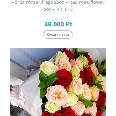
Vörös rózsa virágdoboz – Red rose flower
box – VR1015
39.000
Ft
Kosárba tesz