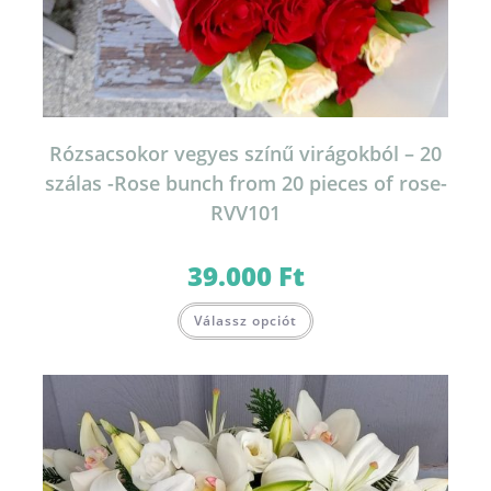
Rózsacsokor vegyes színű virágokból – 20
szálas -Rose bunch from 20 pieces of rose-
RVV101
39.000
Ft
Válassz opciót