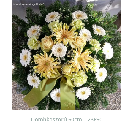
Dombkoszorú 60cm – 23F90