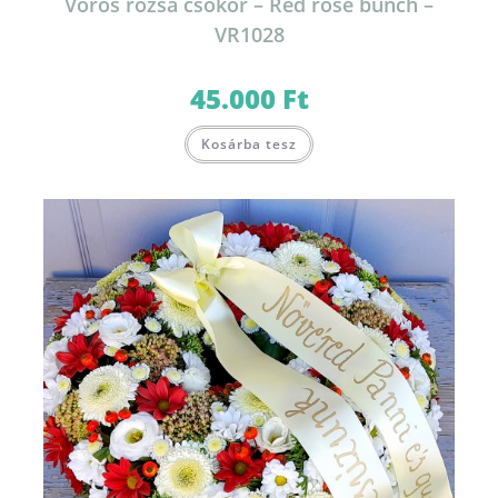
Vörös rózsa csokor – Red rose bunch –
VR1028
45.000
Ft
Kosárba tesz