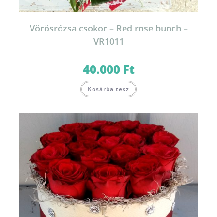
Vörösrózsa csokor – Red rose bunch –
VR1011
40.000
Ft
Kosárba tesz