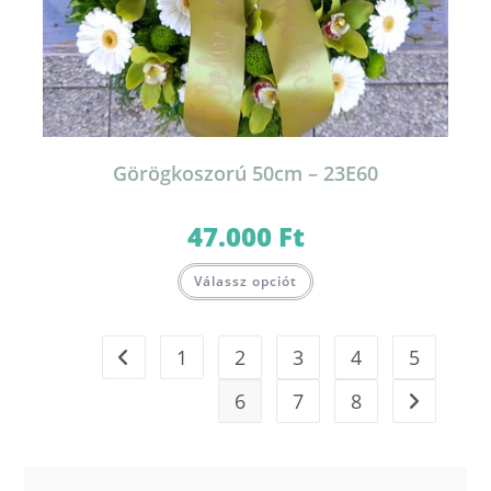
Görögkoszorú 50cm – 23E60
47.000
Ft
Válassz opciót
1
2
3
4
5
6
7
8