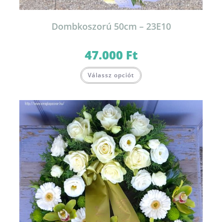
Dombkoszorú 50cm – 23E10
47.000
Ft
Válassz opciót