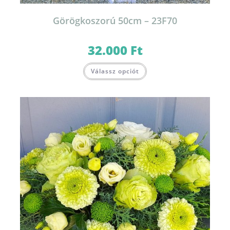
Görögkoszorú 50cm – 23F70
32.000
Ft
Válassz opciót