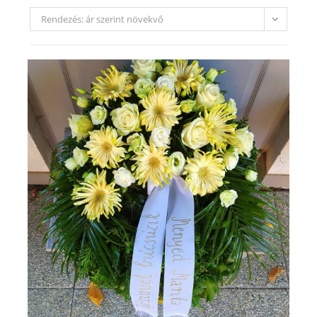
Rendezés: ár szerint növekvő