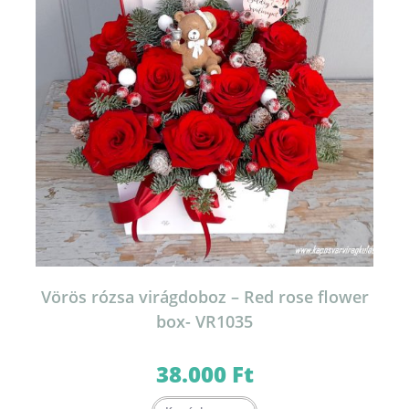
Vörös rózsa virágdoboz – Red rose flower
box- VR1035
38.000
Ft