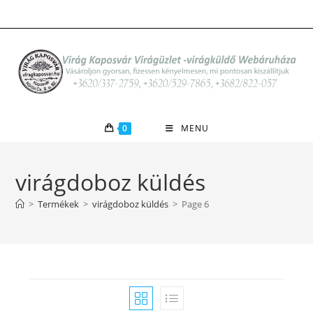
Skip
to
content
0
MENU
virágdoboz küldés
>
Termékek
>
virágdoboz küldés
>
Page 6