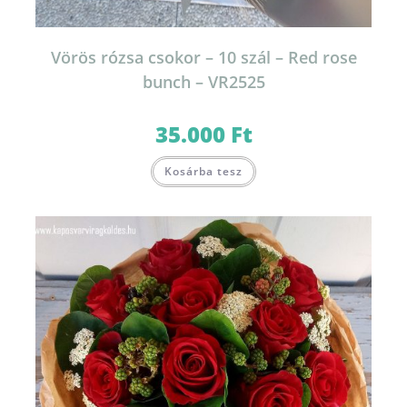
Vörös rózsa csokor – 10 szál – Red rose
bunch – VR2525
35.000
Ft
Kosárba tesz