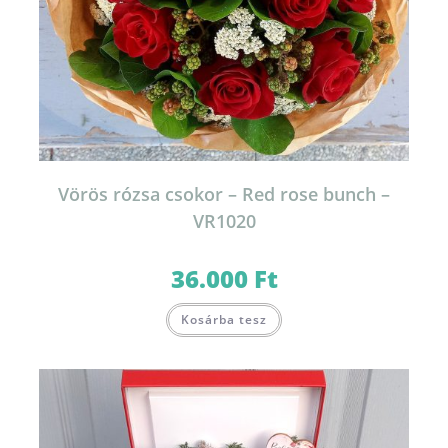
Vörös rózsa csokor – Red rose bunch –
VR1020
36.000
Ft
Kosárba tesz