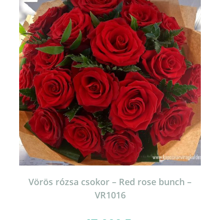
Vörös rózsa csokor – Red rose bunch –
VR1016