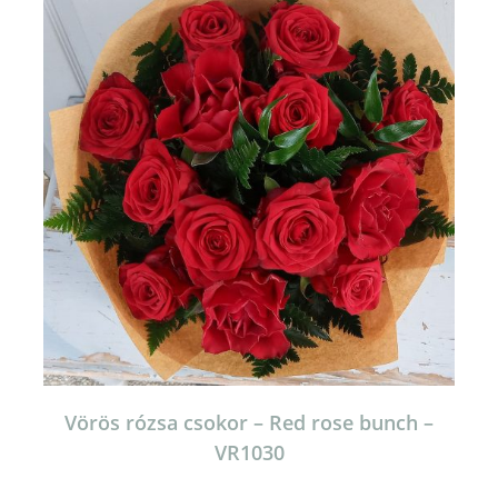
Vörös rózsa csokor – Red rose bunch –
VR1030