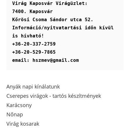
Virág Kaposvár Virágüzlet:
7400. Kaposvár
Kőrösi Csoma Sándor utca 52.
Információ/nyitvatartási időn kívül 
is hívható!
+36-20-337-2759
+36-20-529-7865
email: hszmev@gmail.com
Anyák napi kínálatunk
Cserepes virágok - tartós készítmények
Karácsony
Nőnap
Virág kosarak