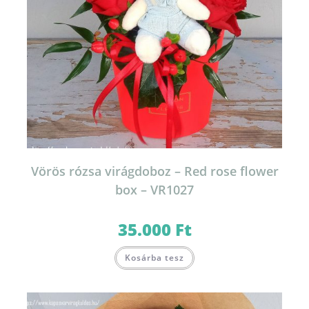
Vörös rózsa virágdoboz – Red rose flower
box – VR1027
35.000
Ft
Kosárba tesz