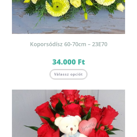
Koporsódísz 60-70cm – 23E70
34.000
Ft
Válassz opciót