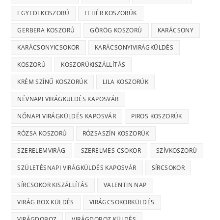
EGYEDI KOSZORÚ
FEHÉR KOSZORÚK
GERBERA KOSZORÚ
GÖRÖG KOSZORÚ
KARÁCSONY
KARÁCSONYICSOKOR
KARÁCSONYIVIRÁGKÜLDÉS
KOSZORÚ
KOSZORÚKISZÁLLÍTÁS
KRÉM SZÍNŰ KOSZORÚK
LILA KOSZORÚK
NÉVNAPI VIRÁGKÜLDÉS KAPOSVÁR
NŐNAPI VIRÁGKÜLDÉS KAPOSVÁR
PIROS KOSZORÚK
RÓZSA KOSZORÚ
RÓZSASZÍN KOSZORÚK
SZERELEMVIRÁG
SZERELMES CSOKOR
SZÍVKOSZORÚ
SZÜLETÉSNAPI VIRÁGKÜLDÉS KAPOSVÁR
SÍRCSOKOR
SÍRCSOKOR KISZÁLLÍTÁS
VALENTIN NAP
VIRÁG BOX KÜLDÉS
VIRÁGCSOKORKÜLDÉS
VIRÁGDOBOZ
VIRÁGDOBOZ KÜLDÉS