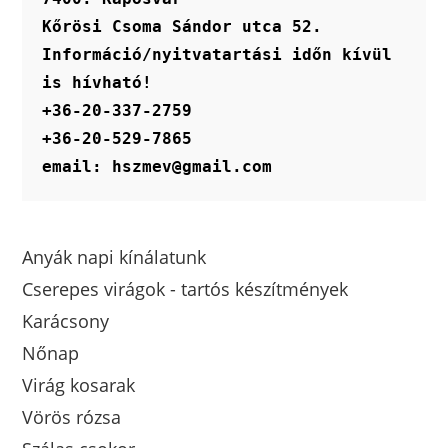
Kőrösi Csoma Sándor utca 52.
Információ/nyitvatartási időn kívül 
is hívható!
+36-20-337-2759
+36-20-529-7865
email: hszmev@gmail.com
Anyák napi kínálatunk
Cserepes virágok - tartós készítmények
Karácsony
Nőnap
Virág kosarak
Vörös rózsa