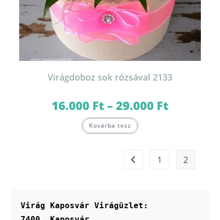
Virágdoboz sok rózsával 2133
16.000
Ft
–
29.000
Ft
Ártartomány:
16.000 Ft
-
Ennek
29.000 Ft
Kosárba tesz
a
terméknek
több
variációja
van.
1
2
A
változatok
a
termékoldalon
választhatók
ki
Virág Kaposvár Virágüzlet:
7400. Kaposvár