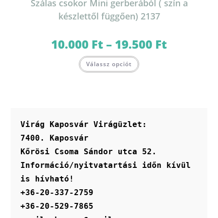
Szálas csokor Mini gerberából ( szín a
készlettől függően) 2137
10.000
Ft
–
19.500
Ft
Ártartomány:
10.000 Ft
-
Ennek
19.500 Ft
Válassz opciót
a
terméknek
több
variációja
van.
A
változatok
a
termékoldalon
Virág Kaposvár Virágüzlet:
választhatók
ki
7400. Kaposvár
Kőrösi Csoma Sándor utca 52.
Információ/nyitvatartási időn kívül 
is hívható!
+36-20-337-2759
+36-20-529-7865