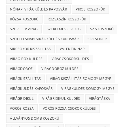
NŐNAPI VIRÁGKÜLDÉS KAPOSVÁR
PIROS KOSZORÚK
RÓZSA KOSZORÚ
RÓZSASZÍN KOSZORÚK
SZERELEMVIRÁG
SZERELMES CSOKOR
SZÍVKOSZORÚ
SZÜLETÉSNAPI VIRÁGKÜLDÉS KAPOSVÁR
SÍRCSOKOR
SÍRCSOKOR KISZÁLLÍTÁS
VALENTIN NAP
VIRÁG BOX KÜLDÉS
VIRÁGCSOKORKÜLDÉS
VIRÁGDOBOZ
VIRÁGDOBOZ KÜLDÉS
VIRÁGKISZÁLLÍTÁS
VIRÁG KISZÁLLÍTÁS SOMOGY MEGYE
VIRÁGKÜLDÉS KAPOSVÁR
VIRÁGKÜLDÉS SOMOGY MEGYE
VIRÁGRIDIKÜL
VIRÁGRIDIKÜL KÜLDÉS
VIRÁGTÁSKA
VÖRÖS RÓZSA
VÖRÖS RÓZSA CSOKOR KÜLDÉS
ÁLLVÁNYOS DOMB KOSZORÚ