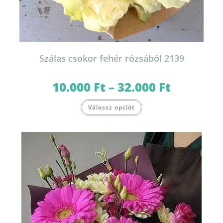
Szálas csokor fehér rózsából 2139
10.000
Ft
–
32.000
Ft
Ártartomány:
10.000 Ft
-
Ennek
32.000 Ft
Válassz opciót
a
terméknek
több
variációja
van.
A
változatok
a
termékoldalon
választhatók
ki