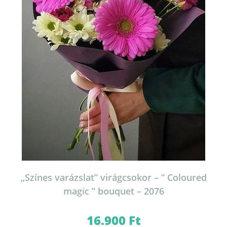
„Színes varázslat” virágcsokor – ” Coloured
magic ” bouquet – 2076
16.900
Ft