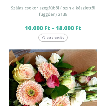
Szálas csokor szegfűből ( szín a készlettől
függően) 2138
10.000
Ft
–
18.000
Ft
Ártartomány:
10.000 Ft
-
Ennek
18.000 Ft
Válassz opciót
a
terméknek
több
variációja
van.
A
változatok
a
termékoldalon
választhatók
ki