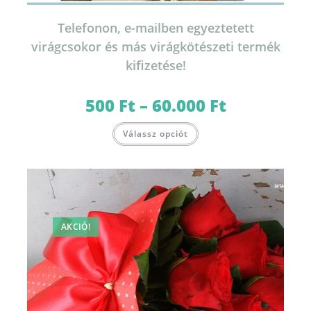
Telefonon, e-mailben egyeztetett
virágcsokor és más virágkötészeti termék
kifizetése!
500
Ft
–
60.000
Ft
Ártartomány:
500 Ft
-
Ennek
60.000 Ft
Válassz opciót
a
terméknek
több
variációja
van.
A
változatok
a
termékoldalon
választhatók
AKCIÓ!
ki