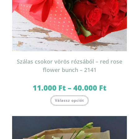
Szálas csokor vörös rózsából – red rose
flower bunch – 2141
11.000
Ft
–
40.000
Ft
Ártartomány:
11.000 Ft
-
Ennek
40.000 Ft
Válassz opciót
a
terméknek
több
variációja
van.
A
változatok
a
termékoldalon