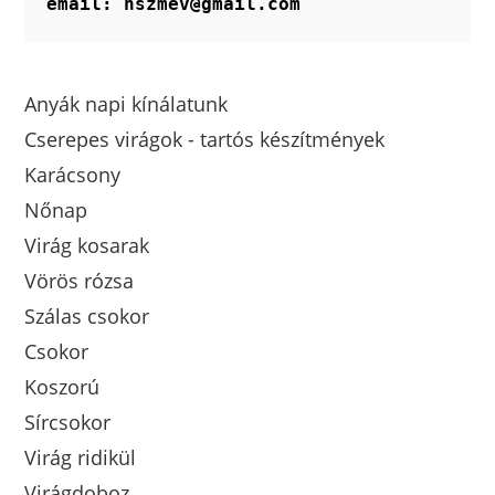
email: hszmev@gmail.com
Anyák napi kínálatunk
Cserepes virágok - tartós készítmények
Karácsony
Nőnap
Virág kosarak
Vörös rózsa
Szálas csokor
Csokor
Koszorú
Sírcsokor
Virág ridikül
Virágdoboz