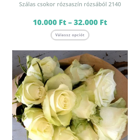
Szálas csokor rózsaszín rózsából 2140
10.000
Ft
–
32.000
Ft
Ártartomány:
10.000 Ft
-
Ennek
32.000 Ft
Válassz opciót
a
terméknek
több
variációja
van.
A
változatok
a
termékoldalon
választhatók
ki