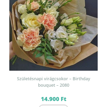
választhatók
ki
Születésnapi virágcsokor – Birthday
bouquet – 2080
14.900
Ft
Ennek