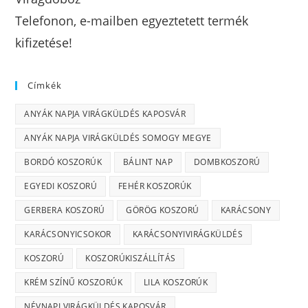
Telefonon, e-mailben egyeztetett termék
kifizetése!
Címkék
ANYÁK NAPJA VIRÁGKÜLDÉS KAPOSVÁR
ANYÁK NAPJA VIRÁGKÜLDÉS SOMOGY MEGYE
BORDÓ KOSZORÚK
BÁLINT NAP
DOMBKOSZORÚ
EGYEDI KOSZORÚ
FEHÉR KOSZORÚK
GERBERA KOSZORÚ
GÖRÖG KOSZORÚ
KARÁCSONY
KARÁCSONYICSOKOR
KARÁCSONYIVIRÁGKÜLDÉS
KOSZORÚ
KOSZORÚKISZÁLLÍTÁS
KRÉM SZÍNŰ KOSZORÚK
LILA KOSZORÚK
NÉVNAPI VIRÁGKÜLDÉS KAPOSVÁR