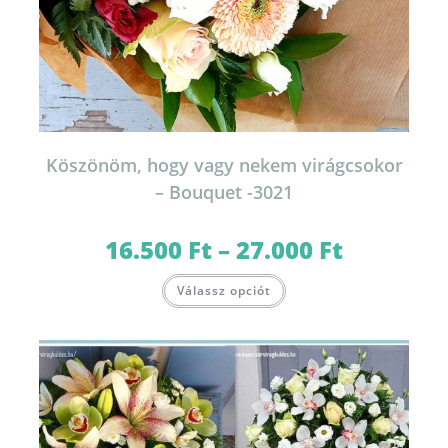
Köszönöm, hogy vagy nekem virágcsokor
– Bouquet -3021
16.500
Ft
–
27.000
Ft
Ártartomány:
16.500 Ft
-
Ennek
27.000 Ft
Válassz opciót
a
terméknek
több
variációja
van.
A
változatok
a
termékoldalon
választhatók
ki