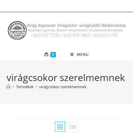
Skip
to
content
0
MENU
virágcsokor szerelmemnek
>
Termékek
>
virágcsokor szerelmemnek