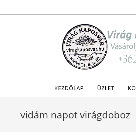
Skip
to
content
KEZDŐLAP
ÜZLET
KO
vidám napot virágdoboz