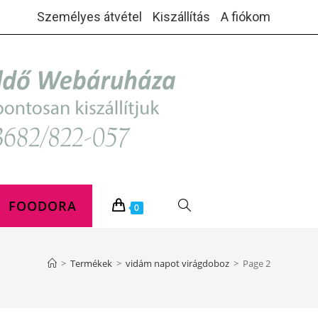
Személyes átvétel
Kiszállítás
A fiókom
FOODORA
TOGGLE
0
WEBSITE
>
Termékek
>
vidám napot virágdoboz
>
Page 2
SEARCH