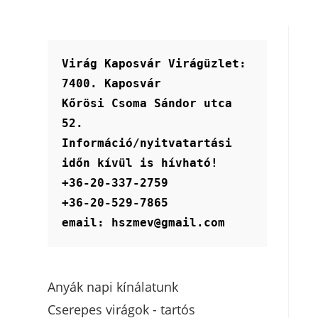
Virág Kaposvár Virágüzlet:
7400. Kaposvár
Kőrösi Csoma Sándor utca 
52.
Információ/nyitvatartási 
időn kívül is hívható!
+36-20-337-2759
+36-20-529-7865
email: hszmev@gmail.com
Anyák napi kínálatunk
Cserepes virágok - tartós