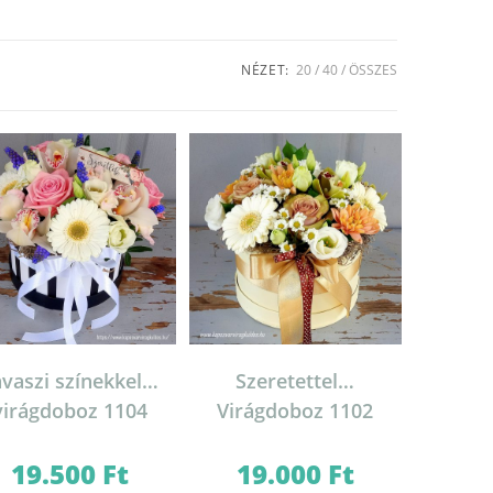
NÉZET:
20
40
ÖSSZES
avaszi színekkel…
Szeretettel…
virágdoboz 1104
Virágdoboz 1102
19.500
Ft
19.000
Ft