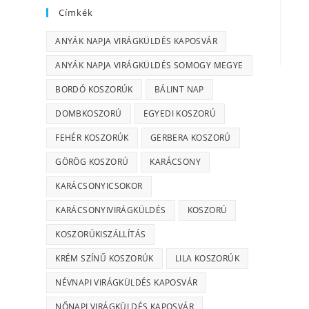
Címkék
ANYÁK NAPJA VIRÁGKÜLDÉS KAPOSVÁR
ANYÁK NAPJA VIRÁGKÜLDÉS SOMOGY MEGYE
BORDÓ KOSZORÚK
BÁLINT NAP
DOMBKOSZORÚ
EGYEDI KOSZORÚ
FEHÉR KOSZORÚK
GERBERA KOSZORÚ
GÖRÖG KOSZORÚ
KARÁCSONY
KARÁCSONYICSOKOR
KARÁCSONYIVIRÁGKÜLDÉS
KOSZORÚ
KOSZORÚKISZÁLLÍTÁS
KRÉM SZÍNŰ KOSZORÚK
LILA KOSZORÚK
NÉVNAPI VIRÁGKÜLDÉS KAPOSVÁR
NŐNAPI VIRÁGKÜLDÉS KAPOSVÁR