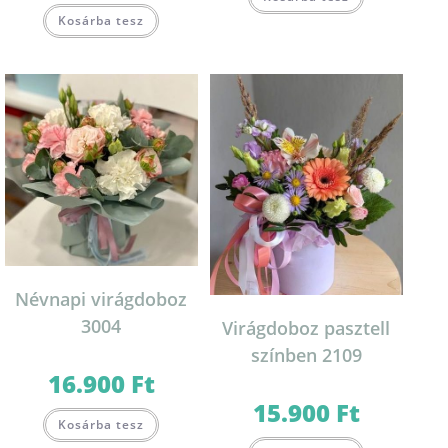
-
Ennek
terméknek
23.000 Ft
Kosárba tesz
a
több
terméknek
variációja
több
van.
variációja
A
van.
változatok
A
a
változatok
termékoldal
a
választhatók
termékoldalon
ki
választhatók
ki
Névnapi virágdoboz
3004
Virágdoboz pasztell
színben 2109
16.900
Ft
15.900
Ft
Ennek
Kosárba tesz
a
terméknek
Ennek