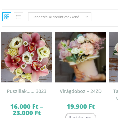
Rendezés: ár szerint csökkenő
Puszillak…… 3023
Virágdoboz – 24ZD
T
16.000
Ft
–
19.900
Ft
23.000
Ft
Ártartomány:
Ennek
16.000 Ft
Kosárba tesz
a