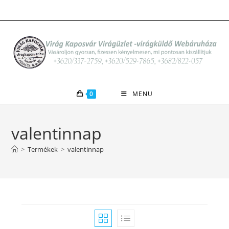
Skip
to
content
0
MENU
valentinnap
>
Termékek
>
valentinnap