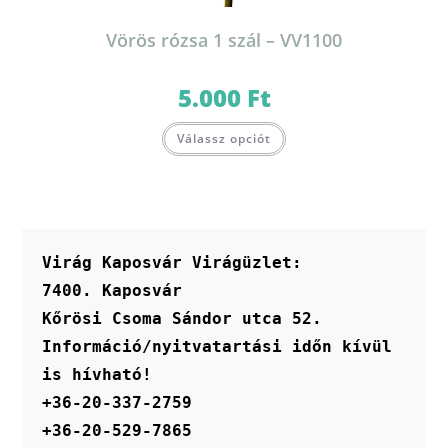
Vörös rózsa 1 szál – VV1100
5.000
Ft
Válassz opciót
Virág Kaposvár Virágüzlet:
7400. Kaposvár
Kőrösi Csoma Sándor utca 52.
Információ/nyitvatartási időn kívül 
is hívható!
+36-20-337-2759
+36-20-529-7865