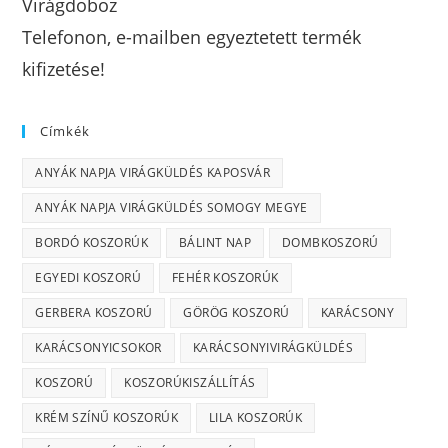
Virágdoboz
Telefonon, e-mailben egyeztetett termék
kifizetése!
Címkék
ANYÁK NAPJA VIRÁGKÜLDÉS KAPOSVÁR
ANYÁK NAPJA VIRÁGKÜLDÉS SOMOGY MEGYE
BORDÓ KOSZORÚK
BÁLINT NAP
DOMBKOSZORÚ
EGYEDI KOSZORÚ
FEHÉR KOSZORÚK
GERBERA KOSZORÚ
GÖRÖG KOSZORÚ
KARÁCSONY
KARÁCSONYICSOKOR
KARÁCSONYIVIRÁGKÜLDÉS
KOSZORÚ
KOSZORÚKISZÁLLÍTÁS
KRÉM SZÍNŰ KOSZORÚK
LILA KOSZORÚK