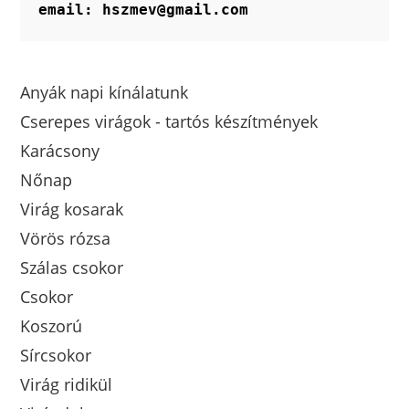
email: hszmev@gmail.com
Anyák napi kínálatunk
Cserepes virágok - tartós készítmények
Karácsony
Nőnap
Virág kosarak
Vörös rózsa
Szálas csokor
Csokor
Koszorú
Sírcsokor
Virág ridikül