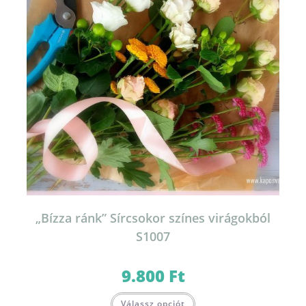
„Bízza ránk” Sírcsokor színes virágokból
S1007
9.800
Ft
Válassz opciót