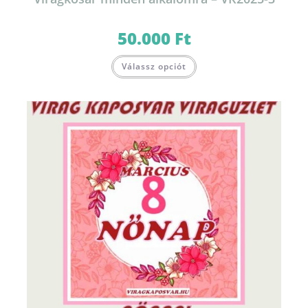
50.000
Ft
Válassz opciót