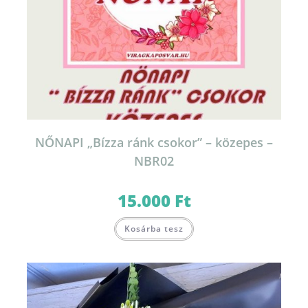
NŐNAPI „Bízza ránk csokor” – közepes –
NBR02
15.000
Ft
Kosárba tesz