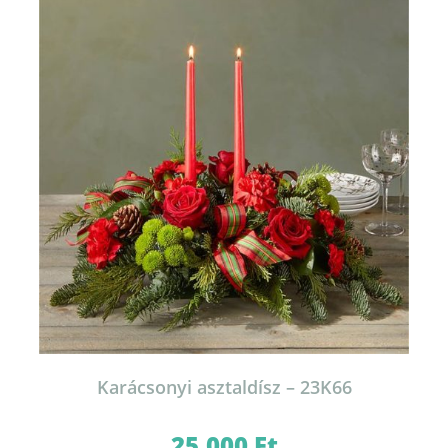
Karácsonyi asztaldísz – 23K66
25.000
Ft