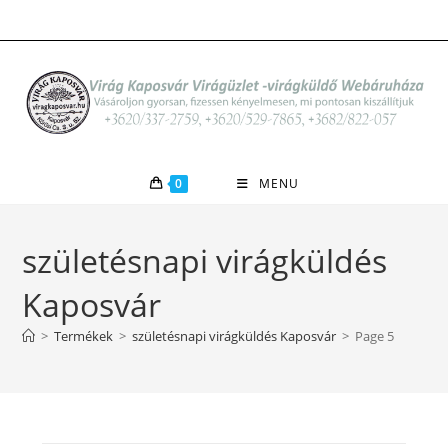
Skip
to
content
0
MENU
születésnapi virágküldés
Kaposvár
>
Termékek
>
születésnapi virágküldés Kaposvár
>
Page 5