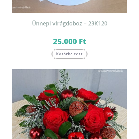
Ünnepi virágdoboz – 23K120
25.000
Ft
Kosárba tesz