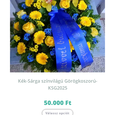
Kék-Sárga színvilágú Görögkoszorú-
KSG2025
50.000
Ft
Válassz opciót