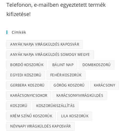
Telefonon, e-mailben egyeztetett termék
kifizetése!
Címkék
ANYÁK NAPJA VIRÁGKÜLDÉS KAPOSVÁR
ANYÁK NAPJA VIRÁGKÜLDÉS SOMOGY MEGYE
BORDÓ KOSZORÚK
BÁLINT NAP
DOMBKOSZORÚ
EGYEDI KOSZORÚ
FEHÉR KOSZORÚK
GERBERA KOSZORÚ
GÖRÖG KOSZORÚ
KARÁCSONY
KARÁCSONYICSOKOR
KARÁCSONYIVIRÁGKÜLDÉS
KOSZORÚ
KOSZORÚKISZÁLLÍTÁS
KRÉM SZÍNŰ KOSZORÚK
LILA KOSZORÚK
NÉVNAPI VIRÁGKÜLDÉS KAPOSVÁR