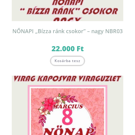
NŐNAPI „Bízza ránk csokor” – nagy NBR03
22.000
Ft
Kosárba tesz