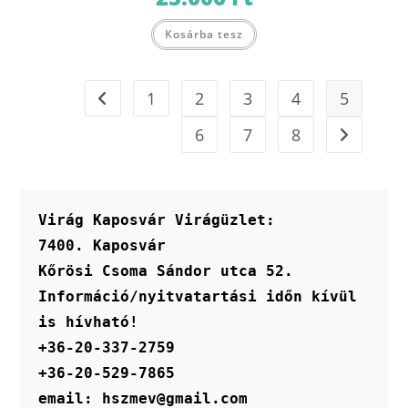
Kosárba tesz
1
2
3
4
5
6
7
8
Virág Kaposvár Virágüzlet:
7400. Kaposvár
Kőrösi Csoma Sándor utca 52.
Információ/nyitvatartási időn kívül 
is hívható!
+36-20-337-2759
+36-20-529-7865
email: hszmev@gmail.com