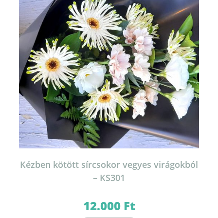
Kézben kötött sírcsokor vegyes virágokból
– KS301
12.000
Ft