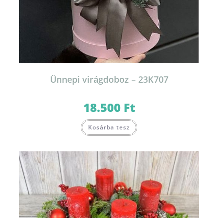
Ünnepi virágdoboz – 23K707
18.500
Ft
Kosárba tesz