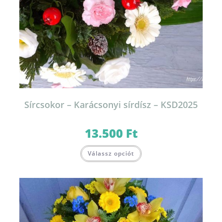
Sírcsokor – Karácsonyi sírdísz – KSD2025
13.500
Ft
Válassz opciót