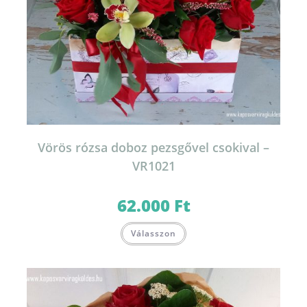
Vörös rózsa doboz pezsgővel csokival –
VR1021
62.000
Ft
Válasszon