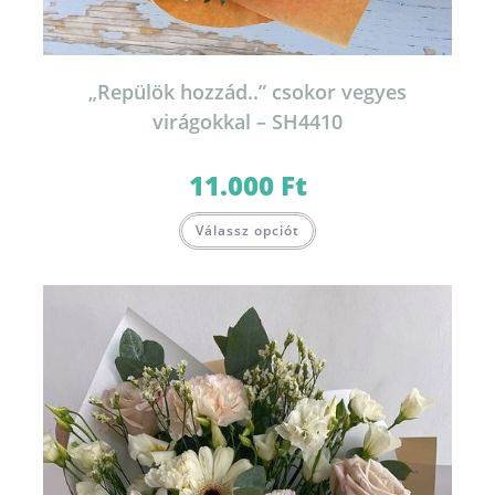
„Repülök hozzád..” csokor vegyes
virágokkal – SH4410
11.000
Ft
Válassz opciót