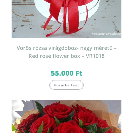
Vörös rózsa virágdoboz- nagy méretű –
Red rose flower box – VR1018
55.000
Ft
Kosárba tesz