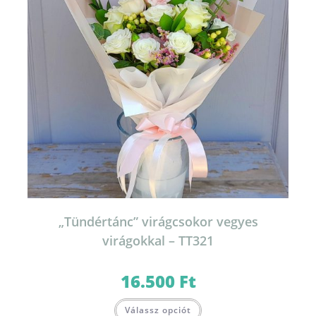
„Tündértánc” virágcsokor vegyes
virágokkal – TT321
16.500
Ft
Válassz opciót