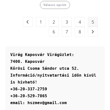
Válassz opciót
1
2
3
4
5
6
7
8
Virág Kaposvár Virágüzlet:
7400. Kaposvár
Kőrösi Csoma Sándor utca 52.
Információ/nyitvatartási időn kívül 
is hívható!
+36-20-337-2759
+36-20-529-7865
email: hszmev@gmail.com