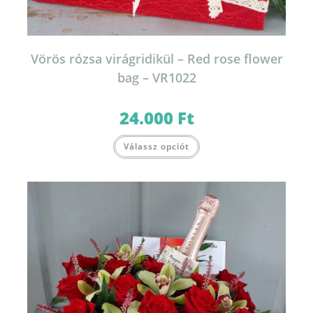
Vörös rózsa virágridikül – Red rose flower
bag – VR1022
24.000
Ft
Válassz opciót