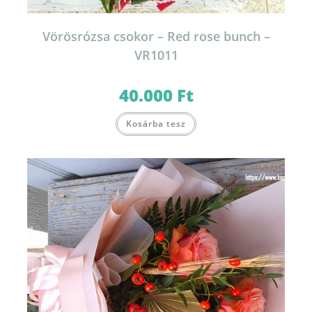
Vörösrózsa csokor – Red rose bunch –
VR1011
40.000
Ft
Kosárba tesz