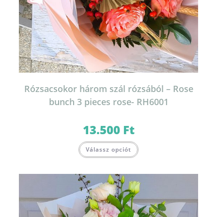
Rózsacsokor három szál rózsából – Rose
bunch 3 pieces rose- RH6001
13.500
Ft
Válassz opciót