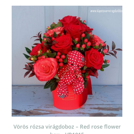
Vörös rózsa virágdoboz – Red rose flower