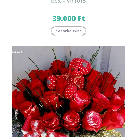
box – VR1015
39.000
Ft
Kosárba tesz