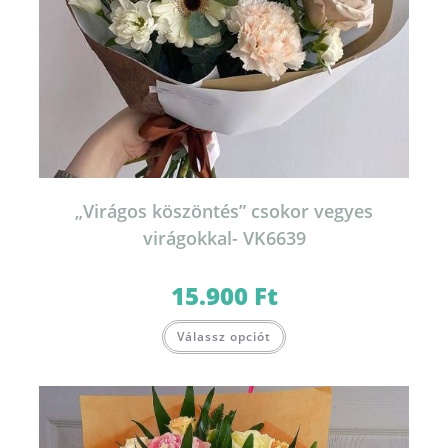
„Virágos köszöntés” csokor vegyes
virágokkal- VK6639
15.900
Ft
Válassz opciót