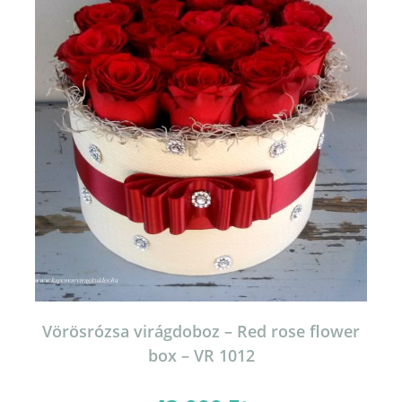
Vörösrózsa virágdoboz – Red rose flower
box – VR 1012