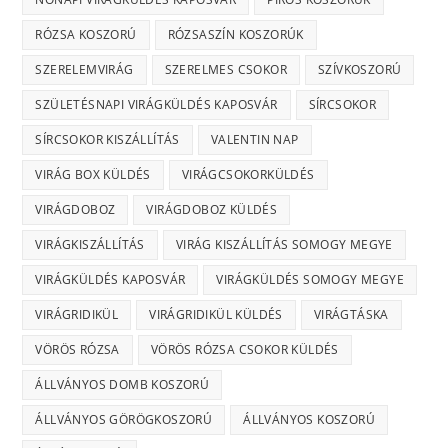
RÓZSA KOSZORÚ
RÓZSASZÍN KOSZORÚK
SZERELEMVIRÁG
SZERELMES CSOKOR
SZÍVKOSZORÚ
SZÜLETÉSNAPI VIRÁGKÜLDÉS KAPOSVÁR
SÍRCSOKOR
SÍRCSOKOR KISZÁLLÍTÁS
VALENTIN NAP
VIRÁG BOX KÜLDÉS
VIRÁGCSOKORKÜLDÉS
VIRÁGDOBOZ
VIRÁGDOBOZ KÜLDÉS
VIRÁGKISZÁLLÍTÁS
VIRÁG KISZÁLLÍTÁS SOMOGY MEGYE
VIRÁGKÜLDÉS KAPOSVÁR
VIRÁGKÜLDÉS SOMOGY MEGYE
VIRÁGRIDIKÜL
VIRÁGRIDIKÜL KÜLDÉS
VIRÁGTÁSKA
VÖRÖS RÓZSA
VÖRÖS RÓZSA CSOKOR KÜLDÉS
ÁLLVÁNYOS DOMB KOSZORÚ
ÁLLVÁNYOS GÖRÖGKOSZORÚ
ÁLLVÁNYOS KOSZORÚ