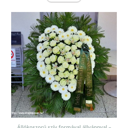
Állókoszorú szív formával állvánnyal –