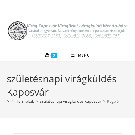
Skip
to
content
0
MENU
születésnapi virágküldés
Kaposvár
>
Termékek
>
születésnapi virágküldés Kaposvár
>
Page 5