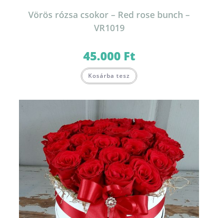
Vörös rózsa csokor – Red rose bunch –
VR1019
45.000
Ft
Kosárba tesz