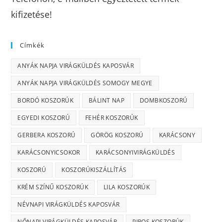
kifizetése!
Címkék
ANYÁK NAPJA VIRÁGKÜLDÉS KAPOSVÁR
ANYÁK NAPJA VIRÁGKÜLDÉS SOMOGY MEGYE
BORDÓ KOSZORÚK
BÁLINT NAP
DOMBKOSZORÚ
EGYEDI KOSZORÚ
FEHÉR KOSZORÚK
GERBERA KOSZORÚ
GÖRÖG KOSZORÚ
KARÁCSONY
KARÁCSONYICSOKOR
KARÁCSONYIVIRÁGKÜLDÉS
KOSZORÚ
KOSZORÚKISZÁLLÍTÁS
KRÉM SZÍNŰ KOSZORÚK
LILA KOSZORÚK
NÉVNAPI VIRÁGKÜLDÉS KAPOSVÁR
NŐNAPI VIRÁGKÜLDÉS KAPOSVÁR
PIROS KOSZORÚK