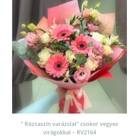
” Rózsaszín varázslat” csokor vegyes
virágokkal – RV2164