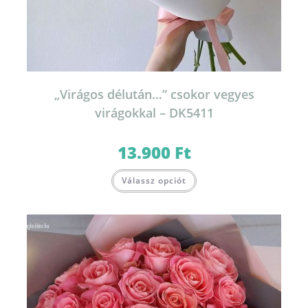
„Virágos délután…” csokor vegyes
virágokkal – DK5411
13.900
Ft
Válassz opciót