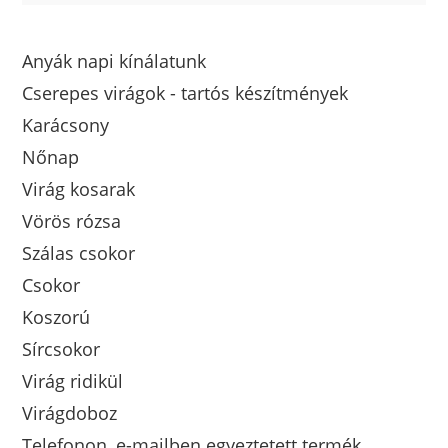
Anyák napi kínálatunk
Cserepes virágok - tartós készítmények
Karácsony
Nőnap
Virág kosarak
Vörös rózsa
Szálas csokor
Csokor
Koszorú
Sírcsokor
Virág ridikül
Virágdoboz
Telefonon, e-mailben egyeztetett termék