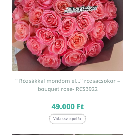
” Rózsákkal mondom el…” rózsacsokor –
bouquet rose- RCS3922
49.000
Ft
Válassz opciót