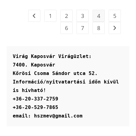
1
2
3
4
5
6
7
8
Virág Kaposvár Virágüzlet:
7400. Kaposvár
Kőrösi Csoma Sándor utca 52.
Információ/nyitvatartási időn kívül 
is hívható!
+36-20-337-2759
+36-20-529-7865
email: hszmev@gmail.com