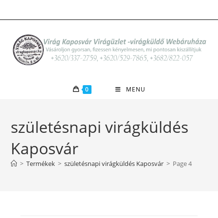
Skip
to
content
0
MENU
születésnapi virágküldés
Kaposvár
>
Termékek
>
születésnapi virágküldés Kaposvár
>
Page 4