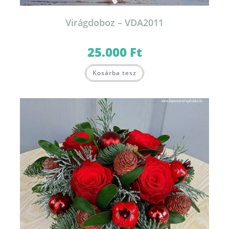
Virágdoboz – VDA2011
25.000
Ft
Kosárba tesz