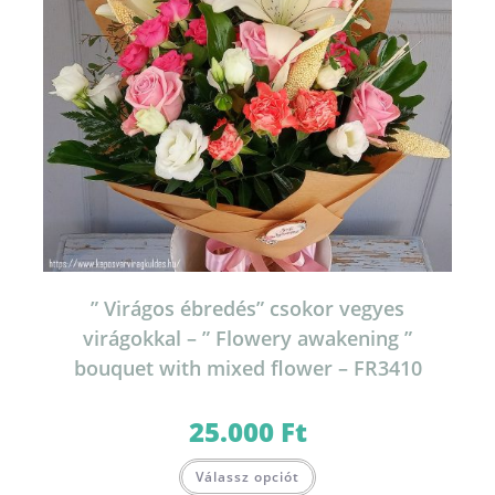
” Virágos ébredés” csokor vegyes
virágokkal – ” Flowery awakening ”
bouquet with mixed flower – FR3410
25.000
Ft
Válassz opciót