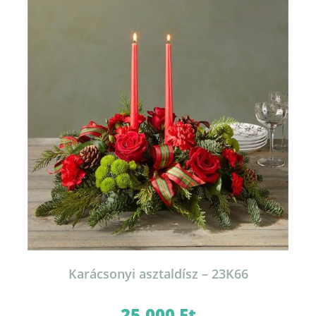
Karácsonyi asztaldísz – 23K66
25.000
Ft