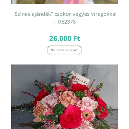
„Színes ajándék” csokor vegyes virágokkal
– UE2378
26.000
Ft
Válassz opciót