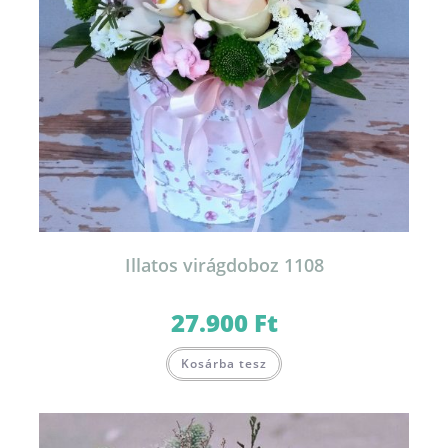
Illatos virágdoboz 1108
27.900
Ft
Kosárba tesz