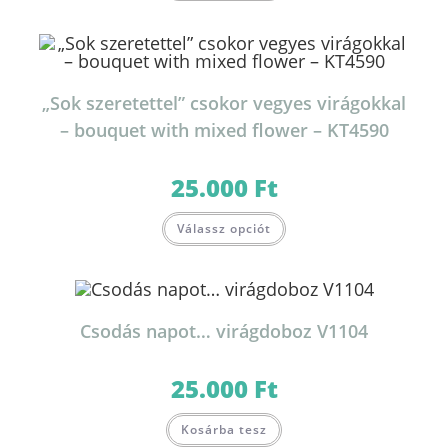
„Sok szeretettel” csokor vegyes virágokkal
– bouquet with mixed flower – KT4590
25.000
Ft
Válassz opciót
Csodás napot… virágdoboz V1104
25.000
Ft
Kosárba tesz