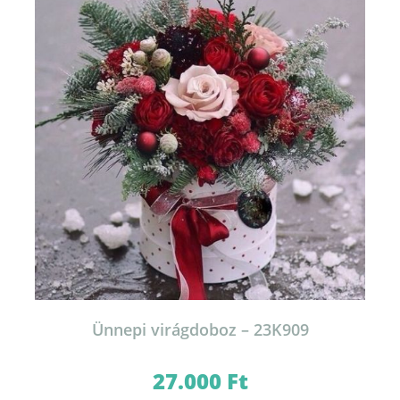
Ünnepi virágdoboz – 23K909
27.000
Ft