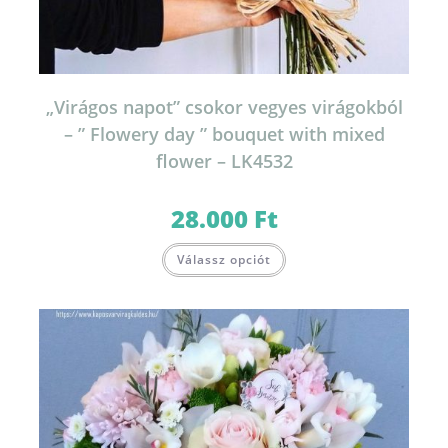
„Virágos napot” csokor vegyes virágokból
– ” Flowery day ” bouquet with mixed
flower – LK4532
28.000
Ft
Válassz opciót