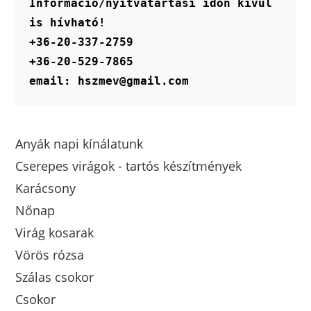
Információ/nyitvatartási időn kívül 
is hívható!
+36-20-337-2759
+36-20-529-7865
email: hszmev@gmail.com
Anyák napi kínálatunk
Cserepes virágok - tartós készítmények
Karácsony
Nőnap
Virág kosarak
Vörös rózsa
Szálas csokor
Csokor