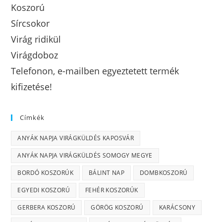
Koszorú
Sírcsokor
Virág ridikül
Virágdoboz
Telefonon, e-mailben egyeztetett termék
kifizetése!
Címkék
ANYÁK NAPJA VIRÁGKÜLDÉS KAPOSVÁR
ANYÁK NAPJA VIRÁGKÜLDÉS SOMOGY MEGYE
BORDÓ KOSZORÚK
BÁLINT NAP
DOMBKOSZORÚ
EGYEDI KOSZORÚ
FEHÉR KOSZORÚK
GERBERA KOSZORÚ
GÖRÖG KOSZORÚ
KARÁCSONY