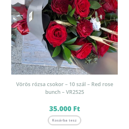
Vörös rózsa csokor – 10 szál – Red rose
bunch – VR2525
35.000
Ft
Kosárba tesz