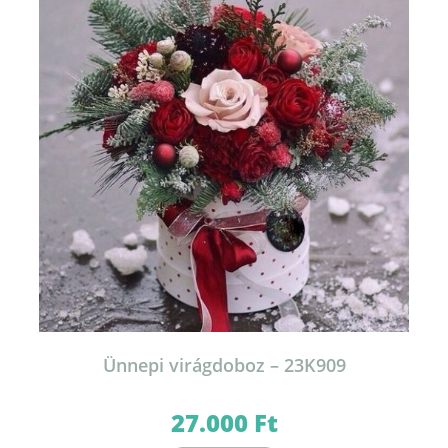
Ünnepi virágdoboz – 23K909
27.000
Ft