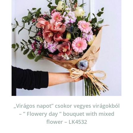
„Virágos napot” csokor vegyes virágokból
– ” Flowery day ” bouquet with mixed
flower – LK4532