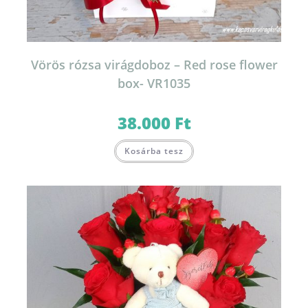
Vörös rózsa virágdoboz – Red rose flower
box- VR1035
38.000
Ft
Kosárba tesz