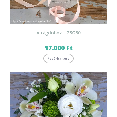
Virágdoboz – 23G50
17.000
Ft
Kosárba tesz