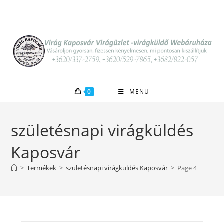
Skip
to
content
0
MENU
születésnapi virágküldés
Kaposvár
>
Termékek
>
születésnapi virágküldés Kaposvár
>
Page 4