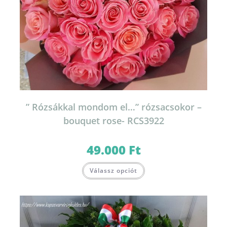
” Rózsákkal mondom el…” rózsacsokor –
bouquet rose- RCS3922
49.000
Ft
Válassz opciót