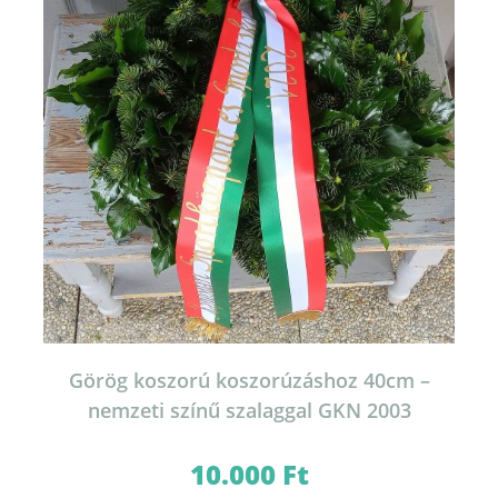
Görög koszorú koszorúzáshoz 40cm –
nemzeti színű szalaggal GKN 2003
10.000
Ft