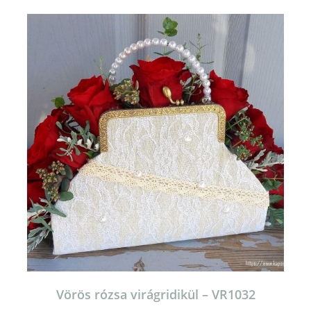
Vörös rózsa virágridikül – VR1032