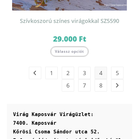
Szívkoszorú színes virágokkal SZ5590
29.000
Ft
Válassz opciót
1
2
3
4
5
6
7
8
Virág Kaposvár Virágüzlet:
7400. Kaposvár
Kőrösi Csoma Sándor utca 52.