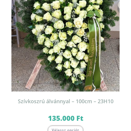
Szívkoszrú álvánnyal – 100cm – 23H10
135.000
Ft
Válassz opciót