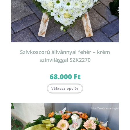
Szívkoszorú állvánnyal fehér – krém
színvilággal SZK2270
68.000
Ft
Válassz opciót