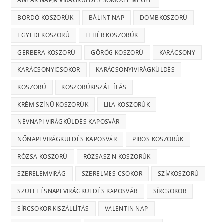
ANYÁK NAPJA VIRÁGKÜLDÉS SOMOGY MEGYE
BORDÓ KOSZORÚK
BÁLINT NAP
DOMBKOSZORÚ
EGYEDI KOSZORÚ
FEHÉR KOSZORÚK
GERBERA KOSZORÚ
GÖRÖG KOSZORÚ
KARÁCSONY
KARÁCSONYICSOKOR
KARÁCSONYIVIRÁGKÜLDÉS
KOSZORÚ
KOSZORÚKISZÁLLÍTÁS
KRÉM SZÍNŰ KOSZORÚK
LILA KOSZORÚK
NÉVNAPI VIRÁGKÜLDÉS KAPOSVÁR
NŐNAPI VIRÁGKÜLDÉS KAPOSVÁR
PIROS KOSZORÚK
RÓZSA KOSZORÚ
RÓZSASZÍN KOSZORÚK
SZERELEMVIRÁG
SZERELMES CSOKOR
SZÍVKOSZORÚ
SZÜLETÉSNAPI VIRÁGKÜLDÉS KAPOSVÁR
SÍRCSOKOR
SÍRCSOKOR KISZÁLLÍTÁS
VALENTIN NAP