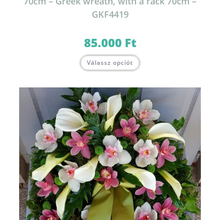
70cm – Greek wreath, with a rack 70cm –
GKF4419
85.000
Ft
Válassz opciót