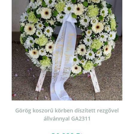
Görög koszorú körben díszített rezgővel
állvánnyal GA2311