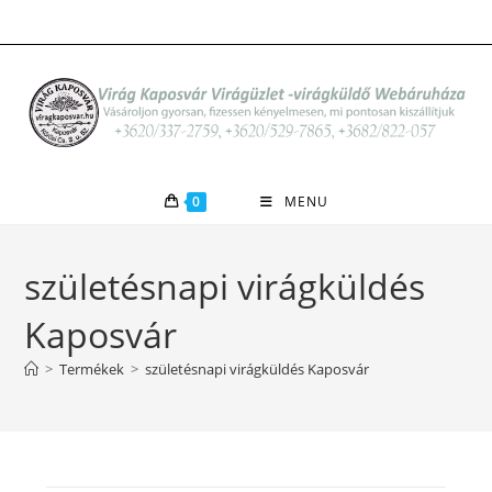
Skip
to
content
0
MENU
születésnapi virágküldés
Kaposvár
>
Termékek
>
születésnapi virágküldés Kaposvár