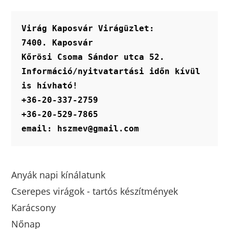
Virág Kaposvár Virágüzlet:
7400. Kaposvár
Kőrösi Csoma Sándor utca 52.
Információ/nyitvatartási időn kívül 
is hívható!
+36-20-337-2759
+36-20-529-7865
email: hszmev@gmail.com
Anyák napi kínálatunk
Cserepes virágok - tartós készítmények
Karácsony
Nőnap