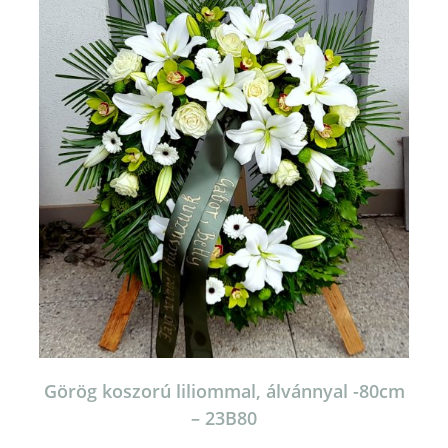
Görög koszorú liliommal, álvánnyal -80cm
– 23B80