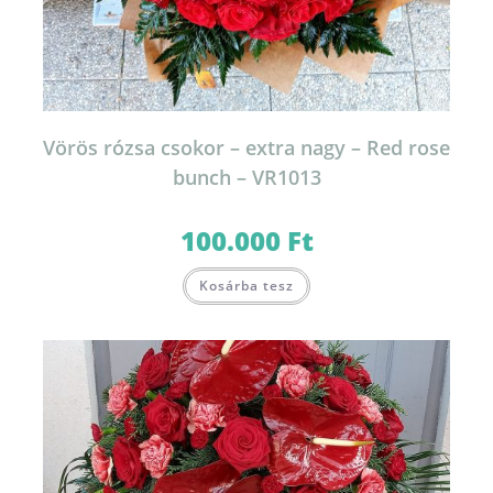
Vörös rózsa csokor – extra nagy – Red rose
bunch – VR1013
100.000
Ft
Kosárba tesz