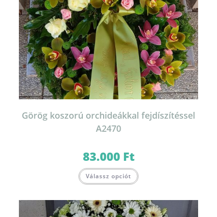
Görög koszorú orchideákkal fejdíszítéssel
A2470
83.000
Ft
Válassz opciót