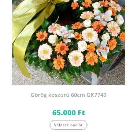
Görög koszorú 60cm GK7749
65.000
Ft
Válassz opciót