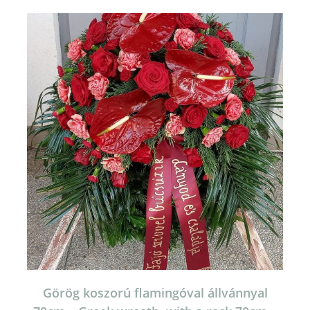
Görög koszorú flamingóval állvánnyal