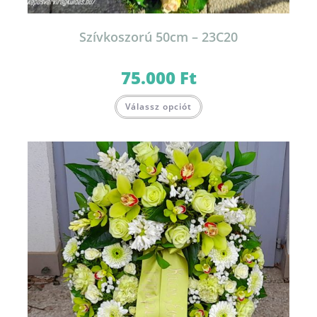
Szívkoszorú 50cm – 23C20
75.000
Ft
Válassz opciót