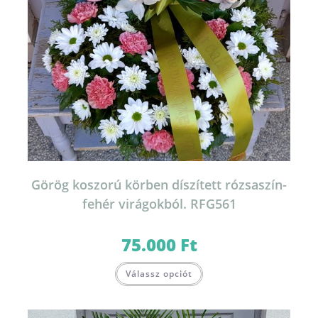
Görög koszorú körben díszített rózsaszín-
fehér virágokból. RFG561
75.000
Ft
Válassz opciót