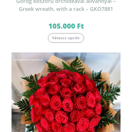
Görög koszorú orchideával állvánnyal –
Greek wreath, with a rack – GKO7881
105.000
Ft
Válassz opciót