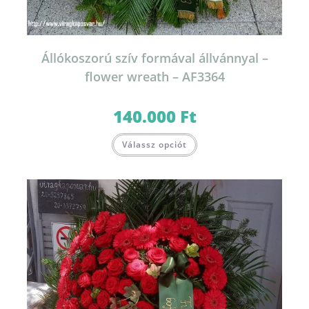
Állókoszorú szív formával állvánnyal –
flower wreath – AF3364
140.000
Ft
Válassz opciót