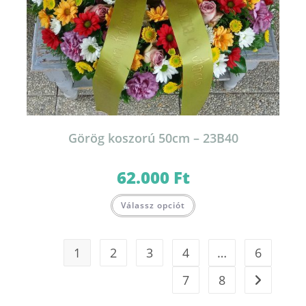
Görög koszorú 50cm – 23B40
62.000
Ft
Válassz opciót
1
2
3
4
…
6
7
8