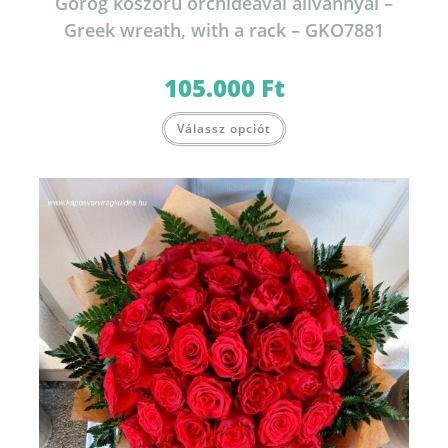
Görög koszorú orchideával állvánnyal –
Greek wreath, with a rack – GKO7881
105.000
Ft
Válassz opciót