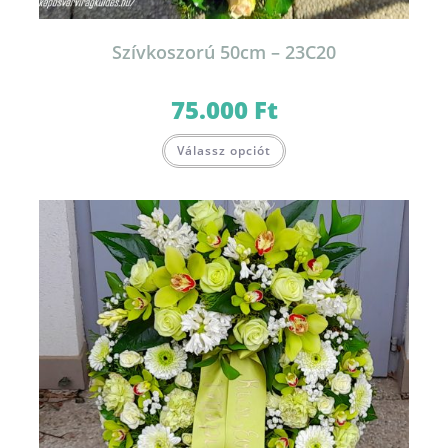
Szívkoszorú 50cm – 23C20
75.000
Ft
Válassz opciót