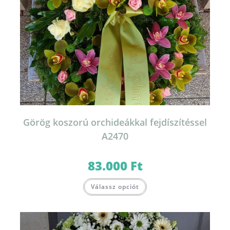
Görög koszorú orchideákkal fejdíszítéssel
A2470
83.000
Ft
Válassz opciót