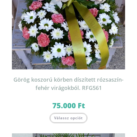
Görög koszorú körben díszített rózsaszín-
fehér virágokból. RFG561
75.000
Ft
Válassz opciót