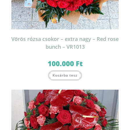
Vörös rózsa csokor – extra nagy – Red rose
bunch – VR1013
100.000
Ft
Kosárba tesz