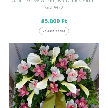
70cm – Greek wreath, with a rack 70cm –
GKF4419
85.000
Ft
Válassz opciót