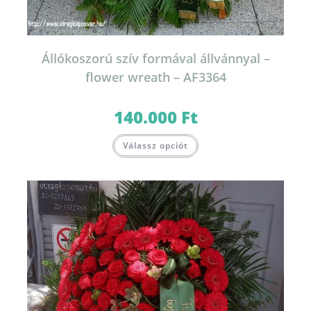
Állókoszorú szív formával állvánnyal –
flower wreath – AF3364
140.000
Ft
Válassz opciót