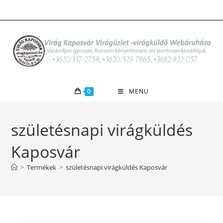
Skip
to
content
0
MENU
születésnapi virágküldés
Kaposvár
>
Termékek
>
születésnapi virágküldés Kaposvár