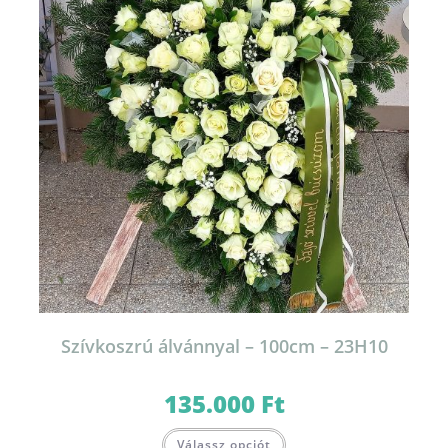
Szívkoszrú álvánnyal – 100cm – 23H10
135.000
Ft
Válassz opciót