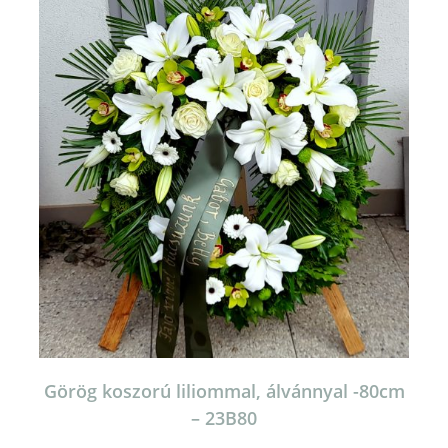
Görög koszorú liliommal, álvánnyal -80cm
– 23B80