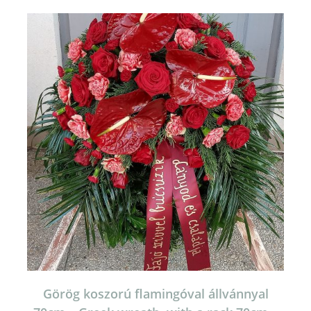
Görög koszorú flamingóval állvánnyal