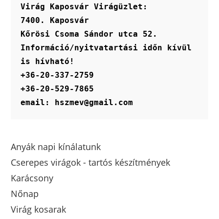
Virág Kaposvár Virágüzlet:
7400. Kaposvár
Kőrösi Csoma Sándor utca 52.
Információ/nyitvatartási időn kívül 
is hívható!
+36-20-337-2759
+36-20-529-7865
email: hszmev@gmail.com
Anyák napi kínálatunk
Cserepes virágok - tartós készítmények
Karácsony
Nőnap
Virág kosarak