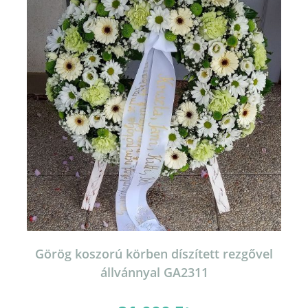
Görög koszorú körben díszített rezgővel
állvánnyal GA2311