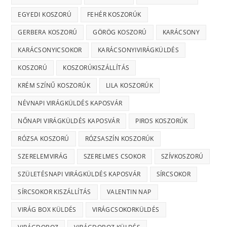
EGYEDI KOSZORÚ
FEHÉR KOSZORÚK
GERBERA KOSZORÚ
GÖRÖG KOSZORÚ
KARÁCSONY
KARÁCSONYICSOKOR
KARÁCSONYIVIRÁGKÜLDÉS
KOSZORÚ
KOSZORÚKISZÁLLÍTÁS
KRÉM SZÍNŰ KOSZORÚK
LILA KOSZORÚK
NÉVNAPI VIRÁGKÜLDÉS KAPOSVÁR
NŐNAPI VIRÁGKÜLDÉS KAPOSVÁR
PIROS KOSZORÚK
RÓZSA KOSZORÚ
RÓZSASZÍN KOSZORÚK
SZERELEMVIRÁG
SZERELMES CSOKOR
SZÍVKOSZORÚ
SZÜLETÉSNAPI VIRÁGKÜLDÉS KAPOSVÁR
SÍRCSOKOR
SÍRCSOKOR KISZÁLLÍTÁS
VALENTIN NAP
VIRÁG BOX KÜLDÉS
VIRÁGCSOKORKÜLDÉS