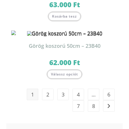
63.000
Ft
Kosárba tesz
Görög koszorú 50cm – 23B40
62.000
Ft
Válassz opciót
1
2
3
4
…
6
7
8