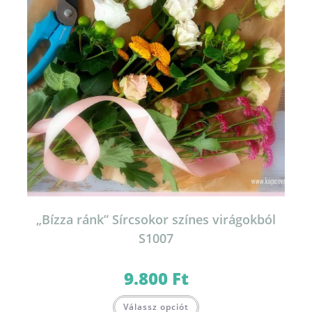
„Bízza ránk” Sírcsokor színes virágokból
S1007
9.800
Ft
Válassz opciót