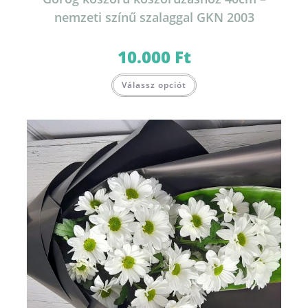
nemzeti színű szalaggal GKN 2003
10.000
Ft
Válassz opciót