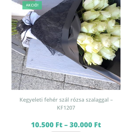
AKCIÓ!
Kegyeleti fehér szál rózsa szalaggal –
KF1207
10.500
Ft
–
30.000
Ft
Ártartomány:
10.500 Ft
-