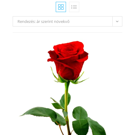
Rendezés: ár szerint növekvő