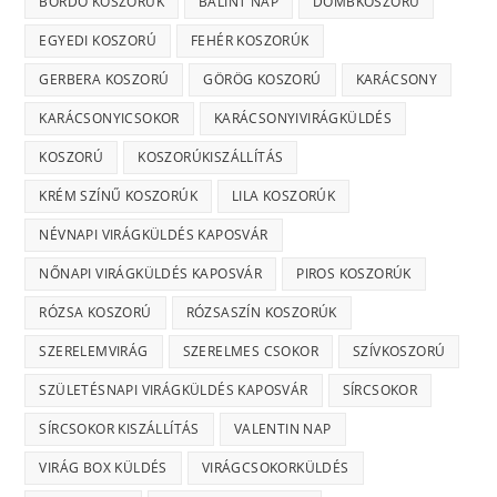
BORDÓ KOSZORÚK
BÁLINT NAP
DOMBKOSZORÚ
EGYEDI KOSZORÚ
FEHÉR KOSZORÚK
GERBERA KOSZORÚ
GÖRÖG KOSZORÚ
KARÁCSONY
KARÁCSONYICSOKOR
KARÁCSONYIVIRÁGKÜLDÉS
KOSZORÚ
KOSZORÚKISZÁLLÍTÁS
KRÉM SZÍNŰ KOSZORÚK
LILA KOSZORÚK
NÉVNAPI VIRÁGKÜLDÉS KAPOSVÁR
NŐNAPI VIRÁGKÜLDÉS KAPOSVÁR
PIROS KOSZORÚK
RÓZSA KOSZORÚ
RÓZSASZÍN KOSZORÚK
SZERELEMVIRÁG
SZERELMES CSOKOR
SZÍVKOSZORÚ
SZÜLETÉSNAPI VIRÁGKÜLDÉS KAPOSVÁR
SÍRCSOKOR
SÍRCSOKOR KISZÁLLÍTÁS
VALENTIN NAP
VIRÁG BOX KÜLDÉS
VIRÁGCSOKORKÜLDÉS