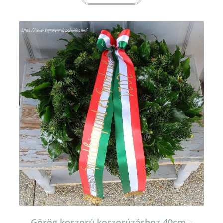
Görög koszorú koszorúzáshoz 40cm –