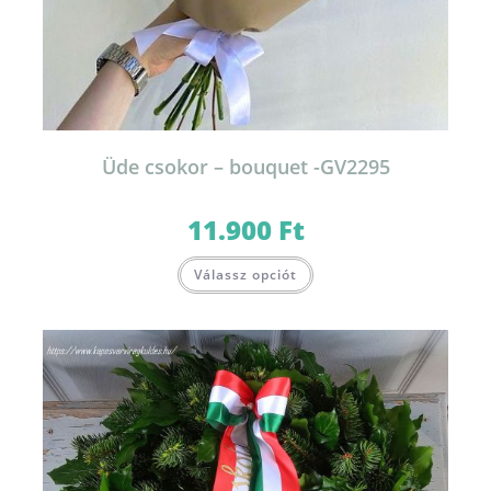
Üde csokor – bouquet -GV2295
11.900
Ft
Válassz opciót