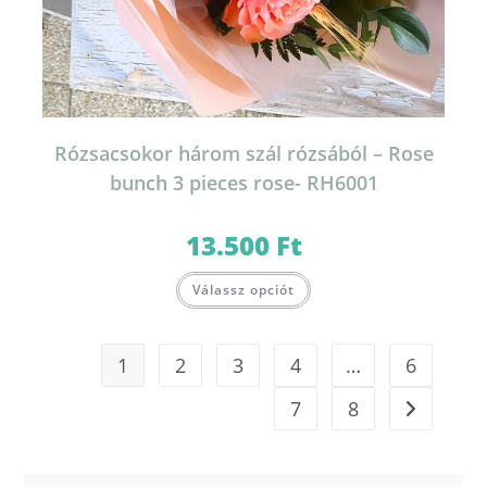
Rózsacsokor három szál rózsából – Rose
bunch 3 pieces rose- RH6001
13.500
Ft
Válassz opciót
1
2
3
4
…
6
7
8