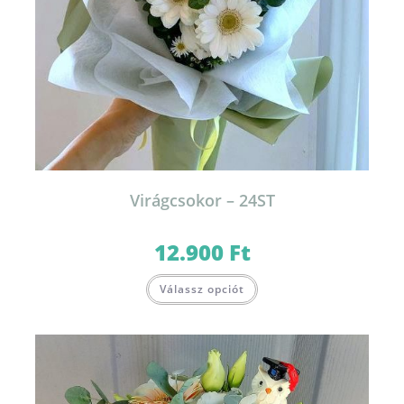
Virágcsokor – 24ST
12.900
Ft
Válassz opciót