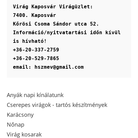
Virág Kaposvár Virágüzlet:
7400. Kaposvár
Kőrösi Csoma Sándor utca 52.
Információ/nyitvatartási időn kívül 
is hívható!
+36-20-337-2759
+36-20-529-7865
email: hszmev@gmail.com
Anyák napi kínálatunk
Cserepes virágok - tartós készítmények
Karácsony
Nőnap
Virág kosarak