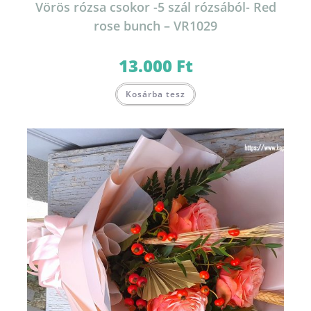
Vörös rózsa csokor -5 szál rózsából- Red
rose bunch – VR1029
13.000
Ft
Kosárba tesz