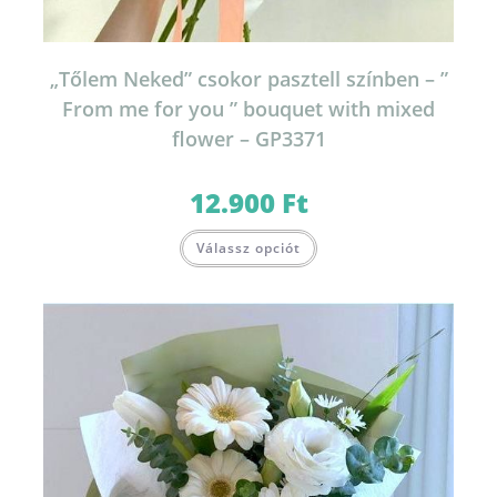
„Tőlem Neked” csokor pasztell színben – ”
From me for you ” bouquet with mixed
flower – GP3371
12.900
Ft
Válassz opciót