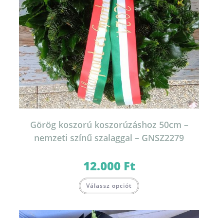
Görög koszorú koszorúzáshoz 50cm –
nemzeti színű szalaggal – GNSZ2279
12.000
Ft
Válassz opciót