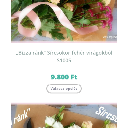
„Bízza ránk” Sírcsokor fehér virágokból
S1005
9.800
Ft
Válassz opciót