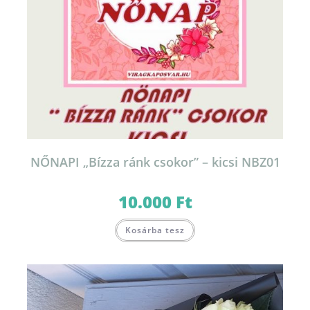
NŐNAPI „Bízza ránk csokor” – kicsi NBZ01
10.000
Ft
Kosárba tesz