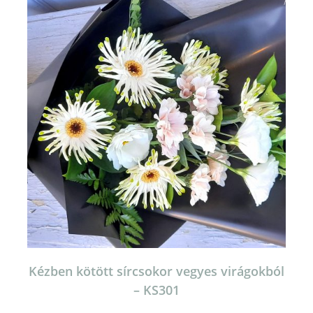
Kézben kötött sírcsokor vegyes virágokból
– KS301