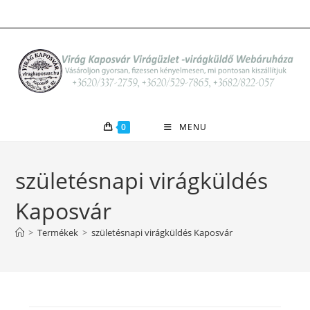
Skip
to
content
0
MENU
születésnapi virágküldés
Kaposvár
>
Termékek
>
születésnapi virágküldés Kaposvár