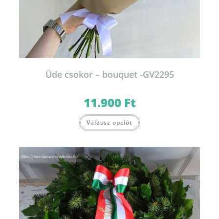
Üde csokor – bouquet -GV2295
11.900
Ft
Válassz opciót