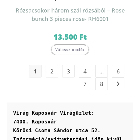
Rózsacsokor három szál rózsából – Rose
bunch 3 pieces rose- RH6001
13.500
Ft
Válassz opciót
1
2
3
4
…
6
7
8
Virág Kaposvár Virágüzlet:
7400. Kaposvár
Kőrösi Csoma Sándor utca 52.
Információ/nyitvatartási időn kívül 