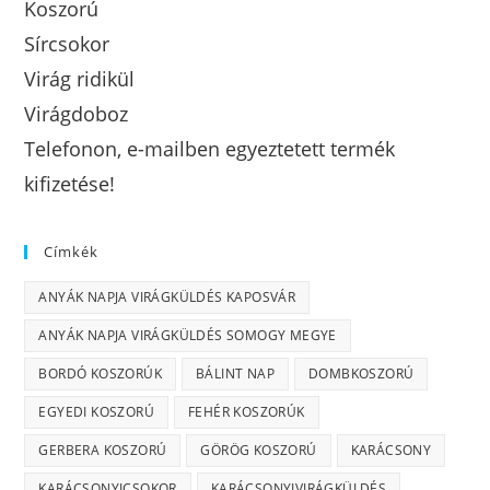
Koszorú
Sírcsokor
Virág ridikül
Virágdoboz
Telefonon, e-mailben egyeztetett termék
kifizetése!
Címkék
ANYÁK NAPJA VIRÁGKÜLDÉS KAPOSVÁR
ANYÁK NAPJA VIRÁGKÜLDÉS SOMOGY MEGYE
BORDÓ KOSZORÚK
BÁLINT NAP
DOMBKOSZORÚ
EGYEDI KOSZORÚ
FEHÉR KOSZORÚK
GERBERA KOSZORÚ
GÖRÖG KOSZORÚ
KARÁCSONY
KARÁCSONYICSOKOR
KARÁCSONYIVIRÁGKÜLDÉS