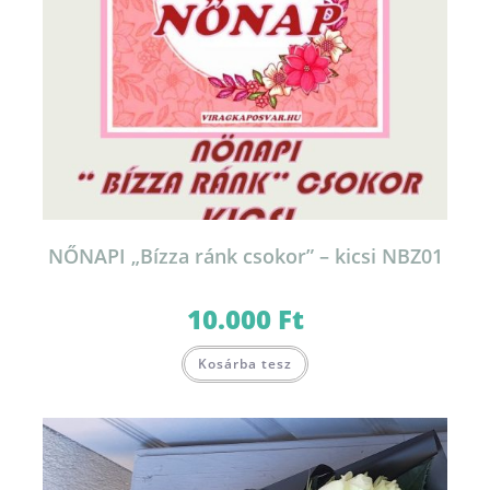
NŐNAPI „Bízza ránk csokor” – kicsi NBZ01
10.000
Ft
Kosárba tesz