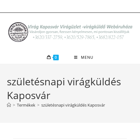
Skip
to
content
0
MENU
születésnapi virágküldés
Kaposvár
>
Termékek
>
születésnapi virágküldés Kaposvár