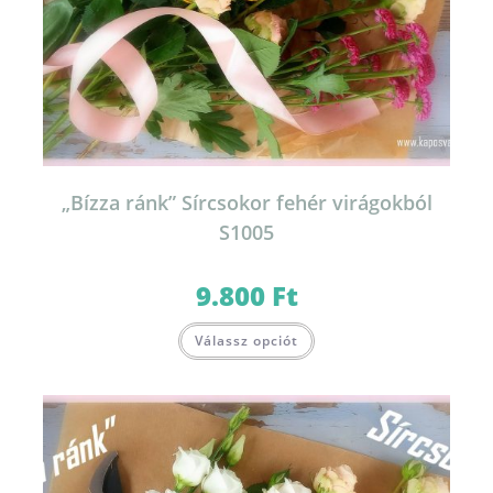
„Bízza ránk” Sírcsokor fehér virágokból
S1005
9.800
Ft
Válassz opciót