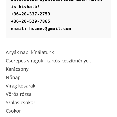
is hívható!
+36-20-337-2759
+36-20-529-7865
email: hszmev@gmail.com
Anyák napi kínálatunk
Cserepes virágok - tartós készítmények
Karácsony
Nőnap
Virág kosarak
Vörös rózsa
Szálas csokor
Csokor