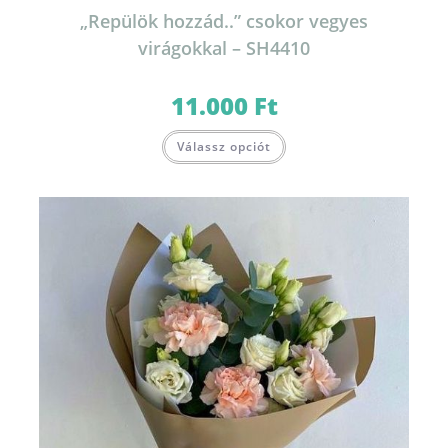
„Repülök hozzád..” csokor vegyes
virágokkal – SH4410
11.000
Ft
Válassz opciót