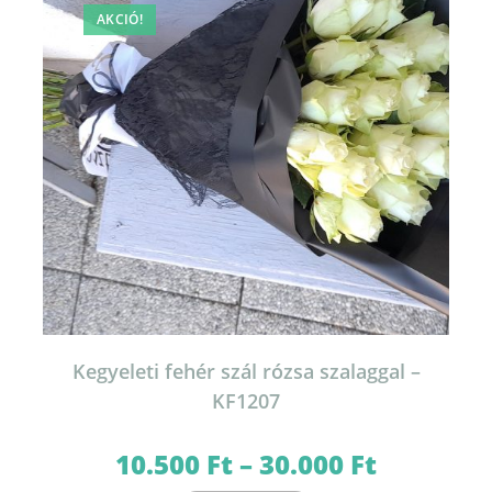
AKCIÓ!
Kegyeleti fehér szál rózsa szalaggal –
KF1207
10.500
Ft
–
30.000
Ft
Ártartomány:
10.500 Ft
-