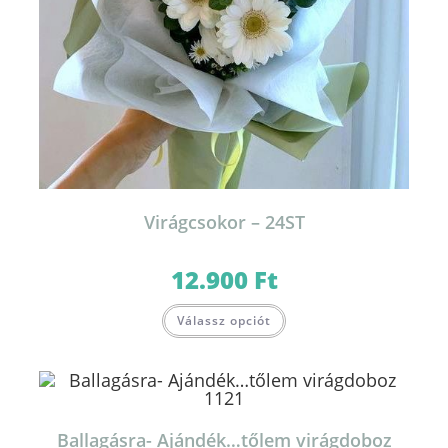
Virágcsokor – 24ST
12.900
Ft
Válassz opciót
Ballagásra- Ajándék…tőlem virágdoboz