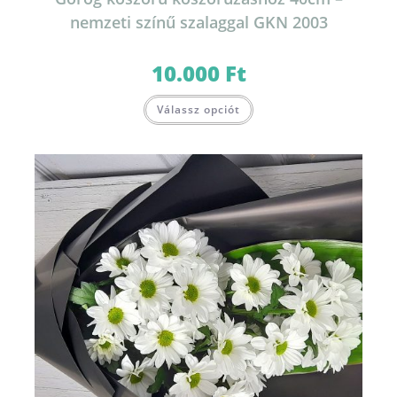
nemzeti színű szalaggal GKN 2003
10.000
Ft
Válassz opciót