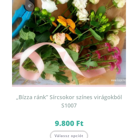
„Bízza ránk” Sírcsokor színes virágokból
S1007
9.800
Ft
Válassz opciót