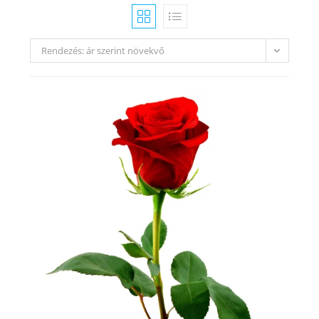
Rendezés: ár szerint növekvő