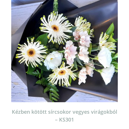
Kézben kötött sírcsokor vegyes virágokból
– KS301