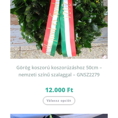
Görög koszorú koszorúzáshoz 50cm –
nemzeti színű szalaggal – GNSZ2279
12.000
Ft
Válassz opciót