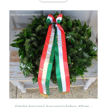
Görög koszorú koszorúzáshoz 40cm –