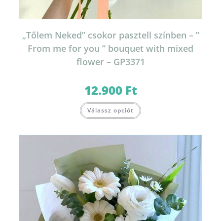
„Tőlem Neked” csokor pasztell színben – ”
From me for you ” bouquet with mixed
flower – GP3371
12.900
Ft
Válassz opciót