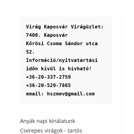
Virág Kaposvár Virágüzlet:
7400. Kaposvár
Kőrösi Csoma Sándor utca 
52.
Információ/nyitvatartási 
időn kívül is hívható!
+36-20-337-2759
+36-20-529-7865
email: hszmev@gmail.com
Anyák napi kínálatunk
Cserepes virágok - tartós