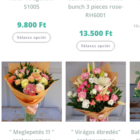
S1005
bunch 3 pieces rose-
RH6001
9.800
Ft
16
13.500
Ft
Válassz opciót
Válassz opciót
” Meglepetés !!! ”
” Virágos ébredés”
Bal