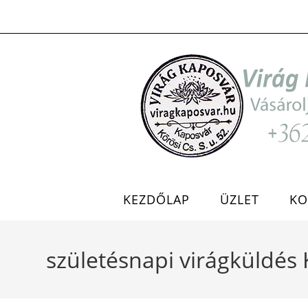
Skip
to
content
KEZDŐLAP
ÜZLET
KO
születésnapi virágküldés