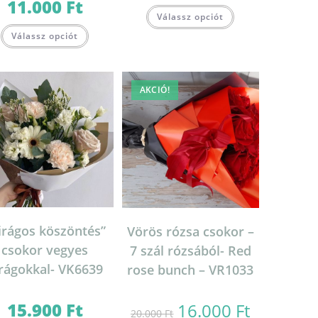
11.000
Ft
Válassz opciót
Válassz opciót
AKCIÓ!
irágos köszöntés”
Vörös rózsa csokor –
csokor vegyes
7 szál rózsából- Red
rágokkal- VK6639
rose bunch – VR1033
15.900
Ft
16.000
Ft
Original
Current
20.000
Ft
price
price