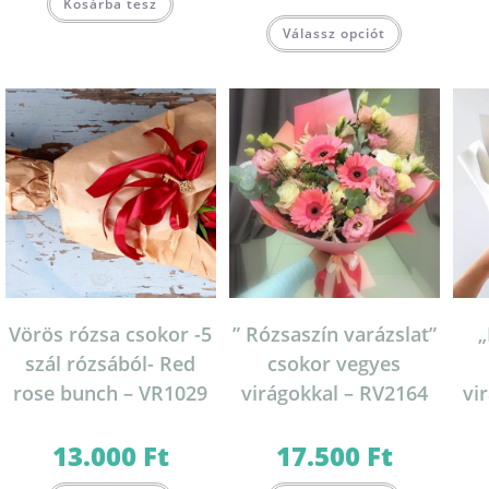
Kosárba tesz
Válassz opciót
Vörös rózsa csokor -5
” Rózsaszín varázslat”
szál rózsából- Red
csokor vegyes
rose bunch – VR1029
virágokkal – RV2164
vi
13.000
Ft
17.500
Ft