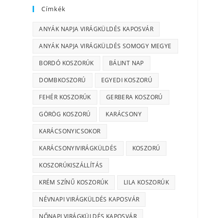
Címkék
ANYÁK NAPJA VIRÁGKÜLDÉS KAPOSVÁR
ANYÁK NAPJA VIRÁGKÜLDÉS SOMOGY MEGYE
BORDÓ KOSZORÚK
BÁLINT NAP
DOMBKOSZORÚ
EGYEDI KOSZORÚ
FEHÉR KOSZORÚK
GERBERA KOSZORÚ
GÖRÖG KOSZORÚ
KARÁCSONY
KARÁCSONYICSOKOR
KARÁCSONYIVIRÁGKÜLDÉS
KOSZORÚ
KOSZORÚKISZÁLLÍTÁS
KRÉM SZÍNŰ KOSZORÚK
LILA KOSZORÚK
NÉVNAPI VIRÁGKÜLDÉS KAPOSVÁR
NŐNAPI VIRÁGKÜLDÉS KAPOSVÁR