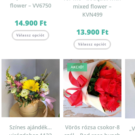
flower – VV6750
mixed flower –
KVN499
14.900
Ft
13.900
Ft
Válassz opciót
Válassz opciót
AKCIÓ!
Színes ajándék…
Vörös rózsa csokor-8
„V