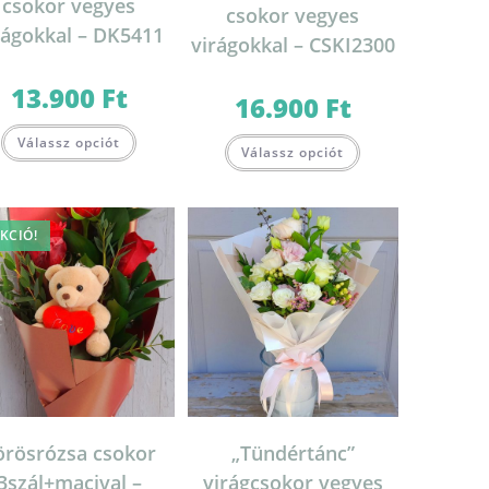
csokor vegyes
csokor vegyes
rágokkal – DK5411
virágokkal – CSKI2300
13.900
Ft
16.900
Ft
.
Válassz opciót
Válassz opciót
KCIÓ!
örösrózsa csokor
„Tündértánc”
3szál+macival –
virágcsokor vegyes