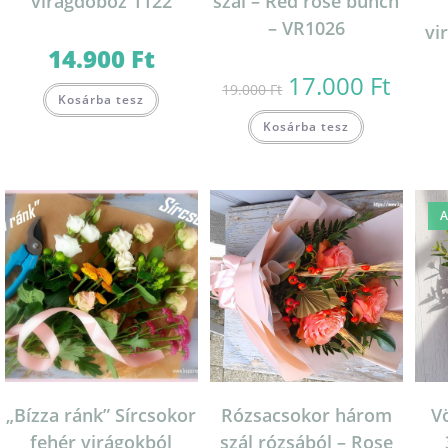
virágdoboz 1122
szál – Red rose bunch
– VR1026
vi
14.900
Ft
17.000
Ft
Original
Current
19.000
Ft
price
price
Kosárba tesz
was:
is:
19.000 Ft.
17.000 Ft
Kosárba tesz
A
„Bízza ránk” Sírcsokor
Rózsacsokor három
V
fehér virágokból
szál rózsából – Rose