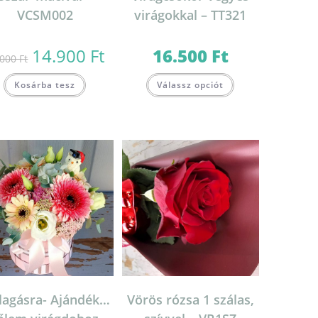
VCSM002
virágokkal – TT321
14.900
Ft
16.500
Ft
Original
Current
.000
Ft
price
price
was:
is:
16.000 Ft.
14.900 Ft.
Kosárba tesz
Válassz opciót
lagásra- Ajándék…
Vörös rózsa 1 szálas,