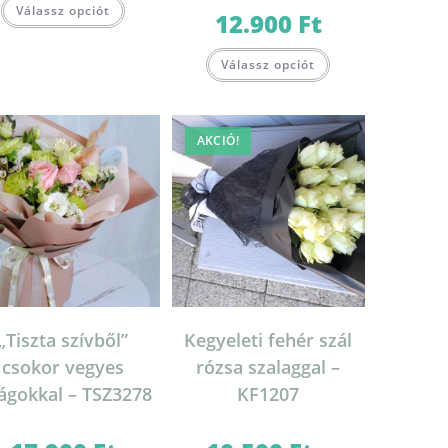
Válassz opciót
12.900
Ft
Válassz opciót
AKCIÓ!
„Tiszta szívből”
Kegyeleti fehér szál
csokor vegyes
rózsa szalaggal –
rágokkal – TSZ3278
KF1207