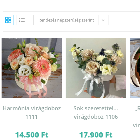
Rendezés népszerűség szerint
Harmónia virágdoboz
Sok szeretettel…
„
1111
virágdoboz 1106
vi
14.500
Ft
17.900
Ft