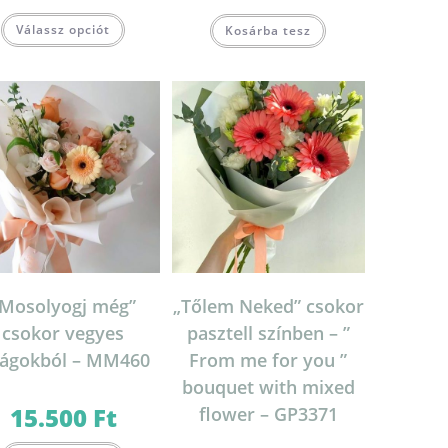
was:
is:
20.000 Ft.
16.000 Ft.
Válassz opciót
Kosárba tesz
„Mosolyogj még”
„Tőlem Neked” csokor
csokor vegyes
pasztell színben – ”
rágokból – MM460
From me for you ”
bouquet with mixed
15.500
Ft
flower – GP3371