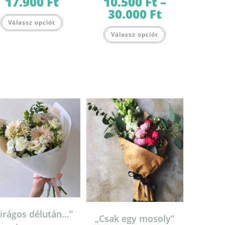
17.900
Ft
10.500
Ft
–
30.000
Ft
Ártartomány:
10.500 Ft
Válassz opciót
-
Ennek
30.000 Ft
Válassz opciót
a
terméknek
több
variációja
van.
A
változatok
a
termékoldalon
választhatók
ki
irágos délután…”
„Csak egy mosoly”