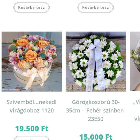
Kosárba tesz
Kosárba tesz
„V
Szívemből…neked!
Görögkoszorú 30-
virágdoboz 1120
35cm – Fehér színben-
vi
23E50
19.500
Ft
15.000
Ft