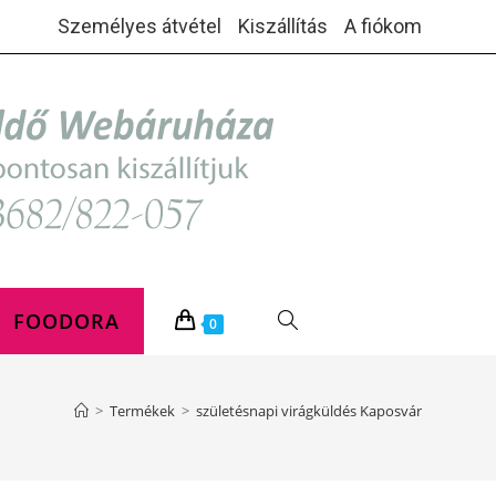
Személyes átvétel
Kiszállítás
A fiókom
FOODORA
TOGGLE
0
WEBSITE
>
Termékek
>
születésnapi virágküldés Kaposvár
SEARCH