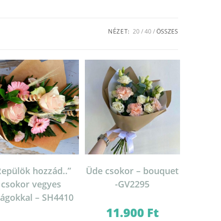
NÉZET:
20
40
ÖSSZES
Repülök hozzád..”
Üde csokor – bouquet
csokor vegyes
-GV2295
rágokkal – SH4410
11.900
Ft