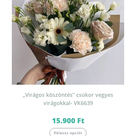
„Virágos köszöntés” csokor vegyes
virágokkal- VK6639
15.900
Ft
Válassz opciót