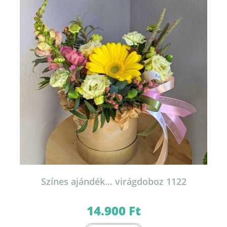
a
termékoldalon
választhatók
ki
Színes ajándék… virágdoboz 1122
14.900
Ft