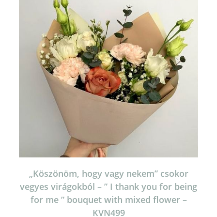
„Köszönöm, hogy vagy nekem” csokor
vegyes virágokból – ” I thank you for being
for me ” bouquet with mixed flower –
KVN499