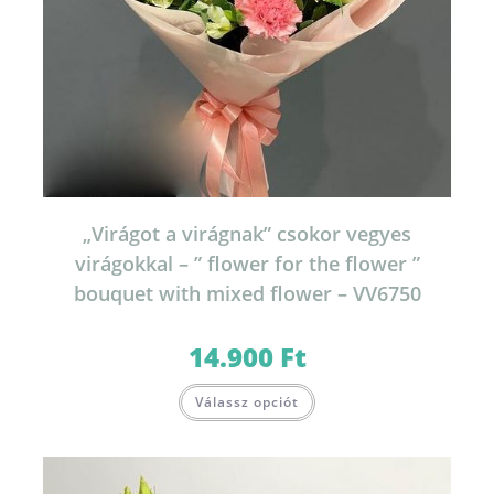
„Virágot a virágnak” csokor vegyes
virágokkal – ” flower for the flower ”
bouquet with mixed flower – VV6750
14.900
Ft
Válassz opciót