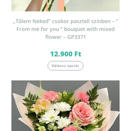
„Tőlem Neked” csokor pasztell színben – ”
From me for you ” bouquet with mixed
flower – GP3371
12.900
Ft
Válassz opciót