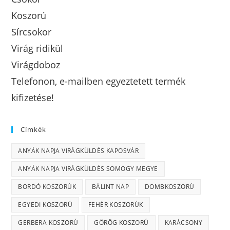
Koszorú
Sírcsokor
Virág ridikül
Virágdoboz
Telefonon, e-mailben egyeztetett termék
kifizetése!
Címkék
ANYÁK NAPJA VIRÁGKÜLDÉS KAPOSVÁR
ANYÁK NAPJA VIRÁGKÜLDÉS SOMOGY MEGYE
BORDÓ KOSZORÚK
BÁLINT NAP
DOMBKOSZORÚ
EGYEDI KOSZORÚ
FEHÉR KOSZORÚK
GERBERA KOSZORÚ
GÖRÖG KOSZORÚ
KARÁCSONY