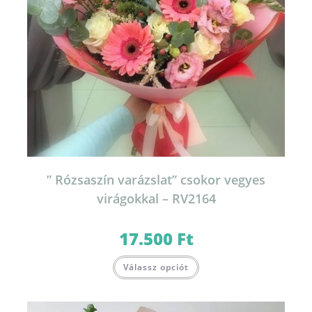
” Rózsaszín varázslat” csokor vegyes
virágokkal – RV2164
17.500
Ft
Válassz opciót