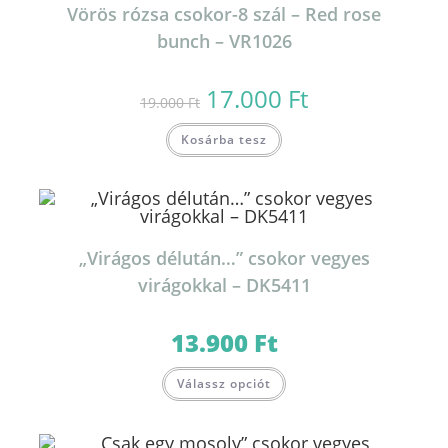
Vörös rózsa csokor-8 szál – Red rose
bunch – VR1026
17.000
Ft
Original
Current
19.000
Ft
price
price
was:
is:
19.000 Ft.
17.000 Ft.
Kosárba tesz
„Virágos délután…” csokor vegyes
virágokkal – DK5411
13.900
Ft
Válassz opciót