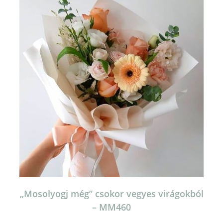
„Mosolyogj még” csokor vegyes virágokból
– MM460