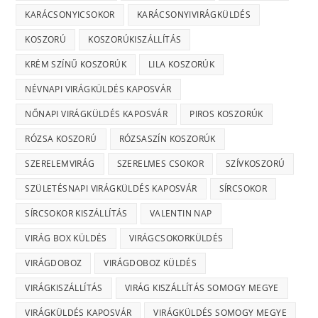
KARÁCSONYICSOKOR
KARÁCSONYIVIRÁGKÜLDÉS
KOSZORÚ
KOSZORÚKISZÁLLÍTÁS
KRÉM SZÍNŰ KOSZORÚK
LILA KOSZORÚK
NÉVNAPI VIRÁGKÜLDÉS KAPOSVÁR
NŐNAPI VIRÁGKÜLDÉS KAPOSVÁR
PIROS KOSZORÚK
RÓZSA KOSZORÚ
RÓZSASZÍN KOSZORÚK
SZERELEMVIRÁG
SZERELMES CSOKOR
SZÍVKOSZORÚ
SZÜLETÉSNAPI VIRÁGKÜLDÉS KAPOSVÁR
SÍRCSOKOR
SÍRCSOKOR KISZÁLLÍTÁS
VALENTIN NAP
VIRÁG BOX KÜLDÉS
VIRÁGCSOKORKÜLDÉS
VIRÁGDOBOZ
VIRÁGDOBOZ KÜLDÉS
VIRÁGKISZÁLLÍTÁS
VIRÁG KISZÁLLÍTÁS SOMOGY MEGYE
VIRÁGKÜLDÉS KAPOSVÁR
VIRÁGKÜLDÉS SOMOGY MEGYE