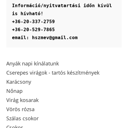
Információ/nyitvatartási időn kívül 
is hívható!
+36-20-337-2759
+36-20-529-7865
email: hszmev@gmail.com
Anyák napi kínálatunk
Cserepes virágok - tartós készítmények
Karácsony
Nőnap
Virág kosarak
Vörös rózsa
Szálas csokor
Csokor