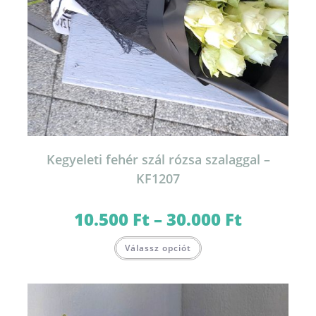
Kegyeleti fehér szál rózsa szalaggal –
KF1207
10.500
Ft
–
30.000
Ft
Ártartomány:
10.500 Ft
-
Ennek
30.000 Ft
Válassz opciót
a
terméknek
több
variációja
van.
A
változatok