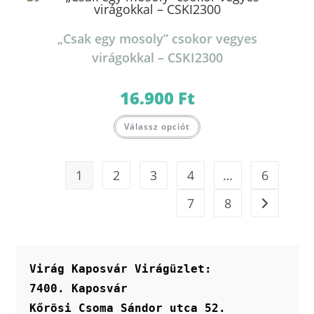
„Csak egy mosoly” csokor vegyes
virágokkal – CSKI2300
16.900
Ft
Válassz opciót
1
2
3
4
…
6
7
8
Virág Kaposvár Virágüzlet:
7400. Kaposvár
Kőrösi Csoma Sándor utca 52.