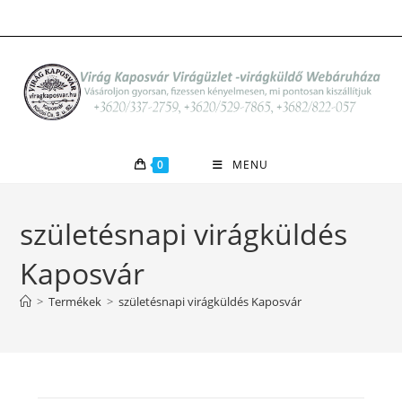
Skip
to
content
0
MENU
születésnapi virágküldés
Kaposvár
>
Termékek
>
születésnapi virágküldés Kaposvár