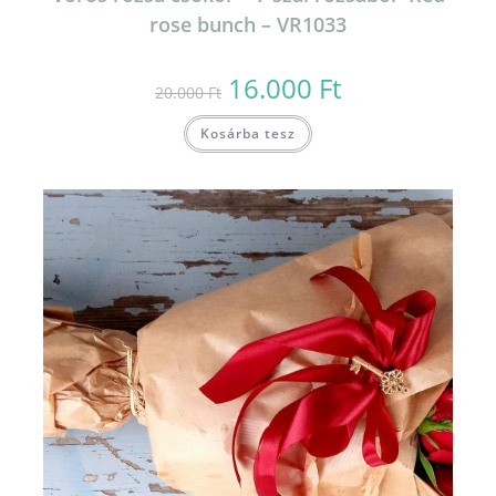
rose bunch – VR1033
16.000
Ft
Original
Current
20.000
Ft
price
price
was:
is:
20.000 Ft.
16.000 Ft.
Kosárba tesz