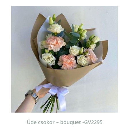
Üde csokor – bouquet -GV2295