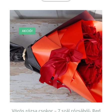
AKCIÓ!
Vörös rózsa csokor – 7 szál rózsából- Red