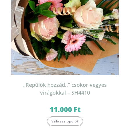
„Repülök hozzád..” csokor vegyes
virágokkal – SH4410
11.000
Ft
Válassz opciót