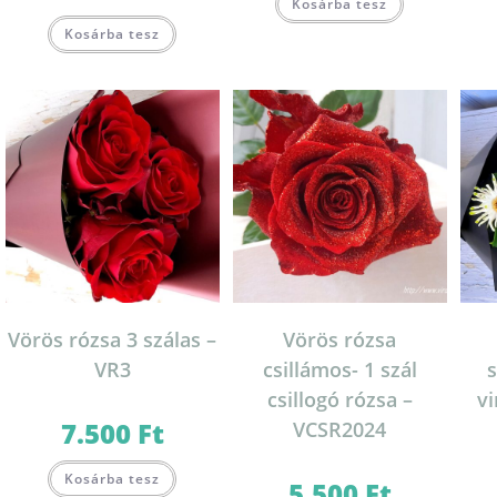
Kosárba tesz
Kosárba tesz
Vörös rózsa 3 szálas –
Vörös rózsa
VR3
csillámos- 1 szál
csillogó rózsa –
v
7.500
Ft
VCSR2024
Kosárba tesz
5.500
Ft