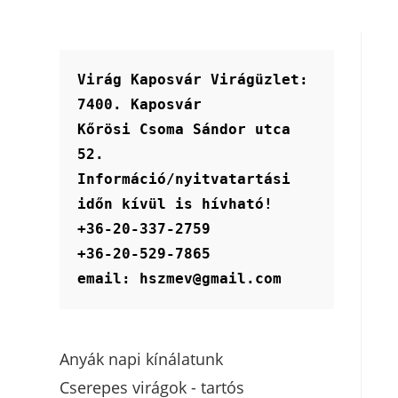
Virág Kaposvár Virágüzlet:
7400. Kaposvár
Kőrösi Csoma Sándor utca 
52.
Információ/nyitvatartási 
időn kívül is hívható!
+36-20-337-2759
+36-20-529-7865
email: hszmev@gmail.com
Anyák napi kínálatunk
Cserepes virágok - tartós