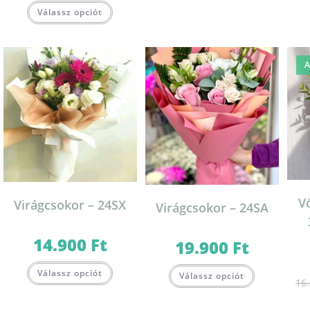
Válassz opciót
A
V
Virágcsokor – 24SX
Virágcsokor – 24SA
14.900
Ft
19.900
Ft
Válassz opciót
Válassz opciót
16