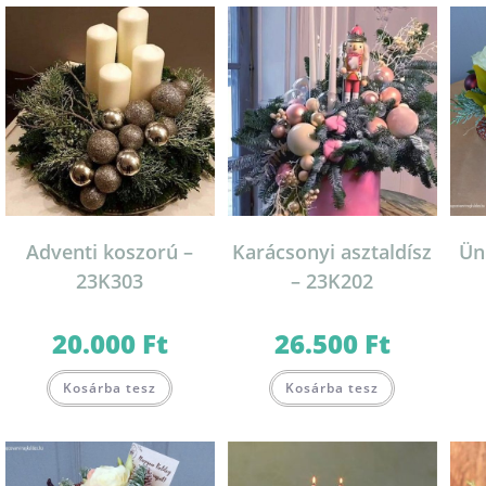
Adventi koszorú –
Karácsonyi asztaldísz
Ün
23K303
– 23K202
20.000
Ft
26.500
Ft
Kosárba tesz
Kosárba tesz