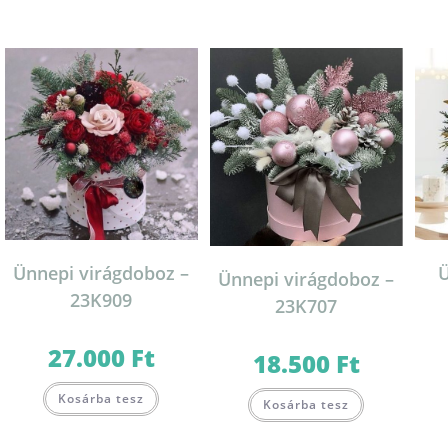
Ünnepi virágdoboz –
Ü
Ünnepi virágdoboz –
23K909
23K707
27.000
Ft
18.500
Ft
Kosárba tesz
Kosárba tesz