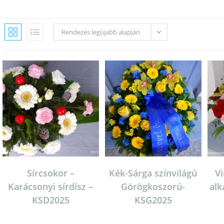
Rendezés legújabb alapján
Sírcsokor –
Kék-Sárga színvilágú
V
Karácsonyi sírdísz –
Görögkoszorú-
alk
KSD2025
KSG2025