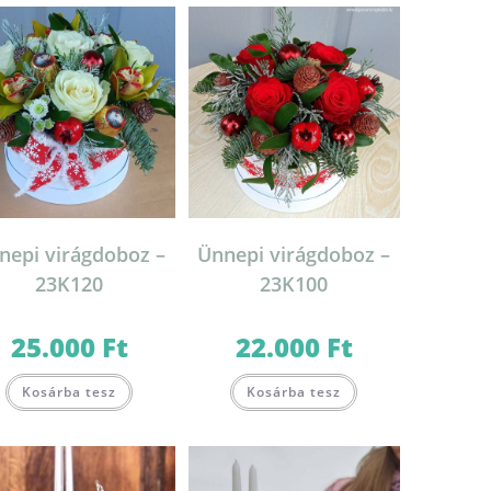
nepi virágdoboz –
Ünnepi virágdoboz –
23K120
23K100
25.000
Ft
22.000
Ft
Kosárba tesz
Kosárba tesz