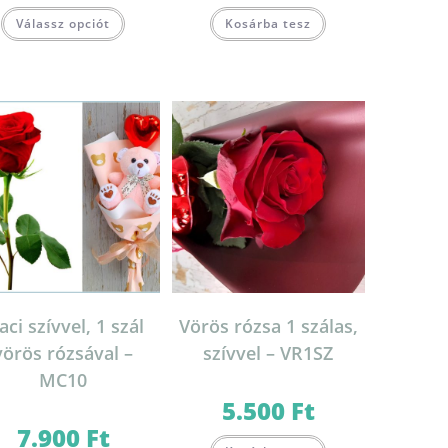
Válassz opciót
Kosárba tesz
ci szívvel, 1 szál
Vörös rózsa 1 szálas,
vörös rózsával –
szívvel – VR1SZ
MC10
5.500
Ft
7.900
Ft