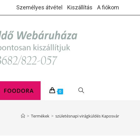
Személyes átvétel
Kiszállítás
A fiókom
FOODORA
TOGGLE
0
WEBSITE
>
Termékek
>
születésnapi virágküldés Kaposvár
SEARCH