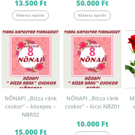
13.500
Ft
50.000
Ft
Válassz opciót
Válassz opciót
NŐNAPI „Bízza ránk
NŐNAPI „Bízza ránk
Ma
csokor” – közepes –
csokor” – kicsi NBZ01
NBR02
10.000
Ft
15.000
Ft