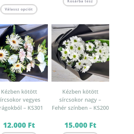
Kosárba tesz
Válassz opciót
Kézben kötött
Kézben kötött
sírcsokor vegyes
sírcsokor nagy –
irágokból – KS301
Fehér színben – KS200
12.000
Ft
15.000
Ft