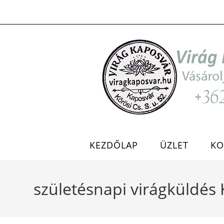
Skip
to
content
KEZDŐLAP
ÜZLET
KO
születésnapi virágküldés