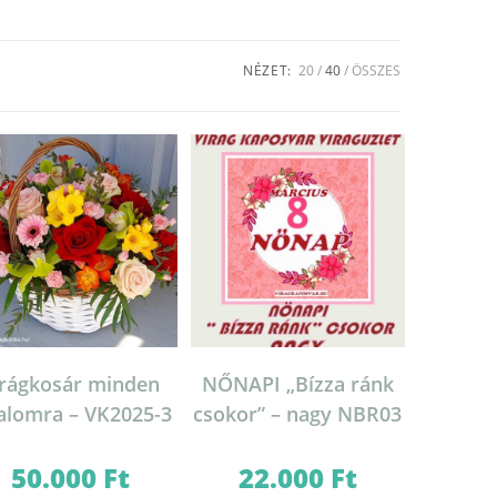
NÉZET:
20
40
ÖSSZES
irágkosár minden
NŐNAPI „Bízza ránk
alomra – VK2025-3
csokor” – nagy NBR03
50.000
Ft
22.000
Ft