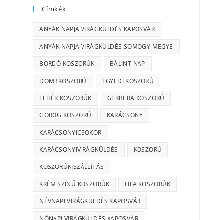
Címkék
ANYÁK NAPJA VIRÁGKÜLDÉS KAPOSVÁR
ANYÁK NAPJA VIRÁGKÜLDÉS SOMOGY MEGYE
BORDÓ KOSZORÚK
BÁLINT NAP
DOMBKOSZORÚ
EGYEDI KOSZORÚ
FEHÉR KOSZORÚK
GERBERA KOSZORÚ
GÖRÖG KOSZORÚ
KARÁCSONY
KARÁCSONYICSOKOR
KARÁCSONYIVIRÁGKÜLDÉS
KOSZORÚ
KOSZORÚKISZÁLLÍTÁS
KRÉM SZÍNŰ KOSZORÚK
LILA KOSZORÚK
NÉVNAPI VIRÁGKÜLDÉS KAPOSVÁR
NŐNAPI VIRÁGKÜLDÉS KAPOSVÁR