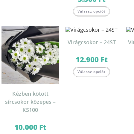
Válassz opciót
Virágcsokor – 24ST
Vi
12.900
Ft
Válassz opciót
Kézben kötött
sírcsokor közepes –
KS100
10.000
Ft