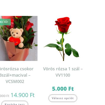
KCIÓ!
örösrózsa csokor
Vörös rózsa 1 szál –
3szál+macival –
VV1100
VCSM002
5.000
Ft
14.900
Ft
Original
Current
.000
Ft
price
price
Válassz opciót
was:
is:
16.000 Ft.
14.900 Ft.
Kosárba tesz