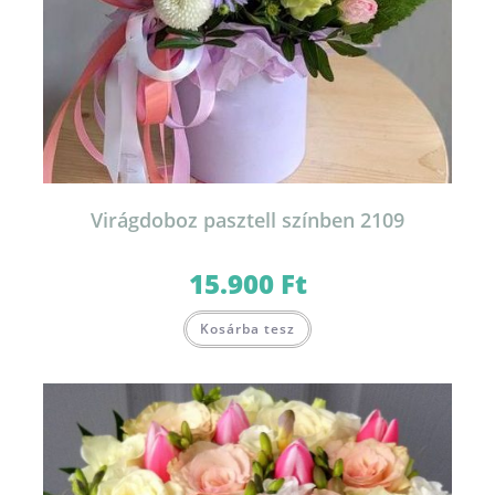
Virágdoboz pasztell színben 2109
15.900
Ft
Ennek
Kosárba tesz
a
terméknek
több
variációja
van.
A
változatok
a
termékoldalon
választhatók
ki