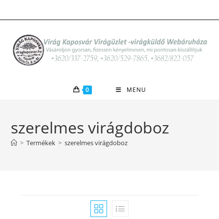
Skip
to
content
0
MENU
szerelmes virágdoboz
>
Termékek
>
szerelmes virágdoboz