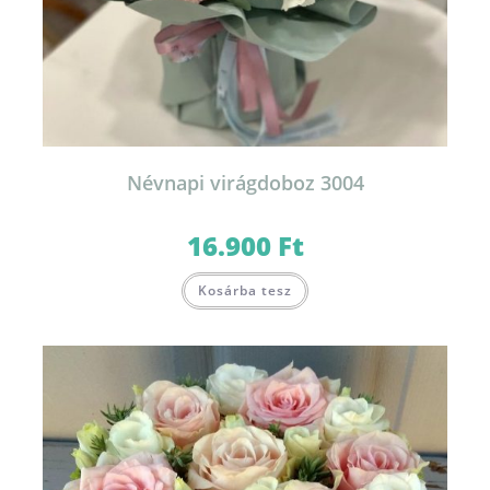
Névnapi virágdoboz 3004
16.900
Ft
Ennek
Kosárba tesz
a
terméknek
több
variációja
van.
A
változatok
a
termékoldalon
választhatók
ki