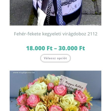
Fehér-fekete kegyeleti virágdoboz 2112
18.000
Ft
–
30.000
Ft
Ártartomány:
18.000 Ft
-
Ennek
30.000 Ft
Válassz opciót
a
terméknek
több
variációja
van.
A
változatok
a
termékoldalon
választhatók
ki