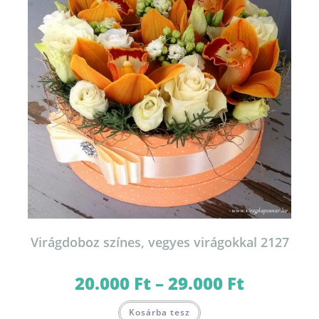
termékoldalon
választhatók
ki
Virágdoboz színes, vegyes virágokkal 2127
20.000
Ft
–
29.000
Ft
Ártartomány:
20.000 Ft
-
Ennek
29.000 Ft
Kosárba tesz
a