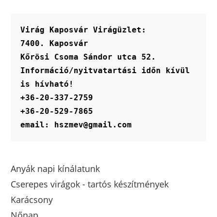
Virág Kaposvár Virágüzlet:
7400. Kaposvár
Kőrösi Csoma Sándor utca 52.
Információ/nyitvatartási időn kívül 
is hívható!
+36-20-337-2759
+36-20-529-7865
email: hszmev@gmail.com
Anyák napi kínálatunk
Cserepes virágok - tartós készítmények
Karácsony
Nőnap