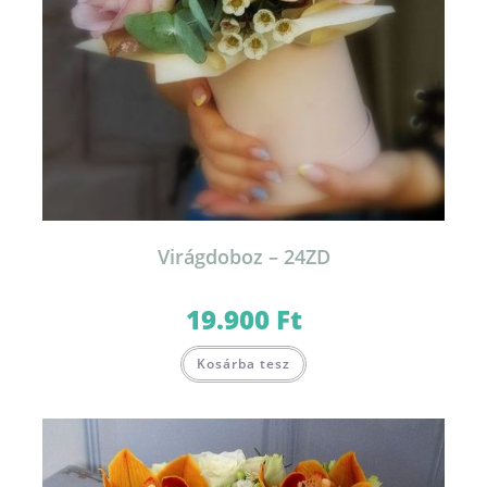
Virágdoboz – 24ZD
19.900
Ft
Ennek
Kosárba tesz
a
terméknek
több
variációja
van.
A
változatok
a