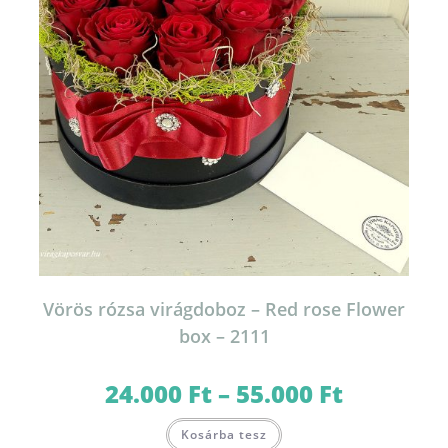
Vörös rózsa virágdoboz – Red rose Flower
box – 2111
24.000
Ft
–
55.000
Ft
Ártartomány:
24.000 Ft
-
Ennek
55.000 Ft
Kosárba tesz
a