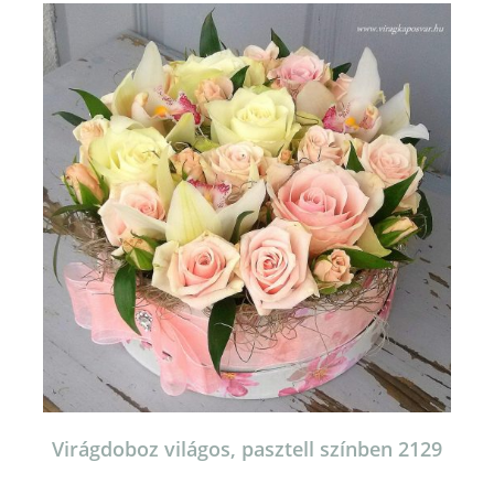
van.
A
változatok
a
termékoldalon
választhatók
ki
Virágdoboz világos, pasztell színben 2129