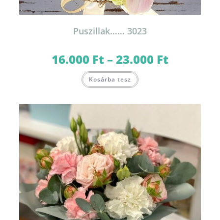
Puszillak…… 3023
16.000
Ft
–
23.000
Ft
Ártartomány:
16.000 Ft
-
Ennek
23.000 Ft
Kosárba tesz
a
terméknek
több
variációja
van.
A
változatok
a
termékoldalon
választhatók
ki