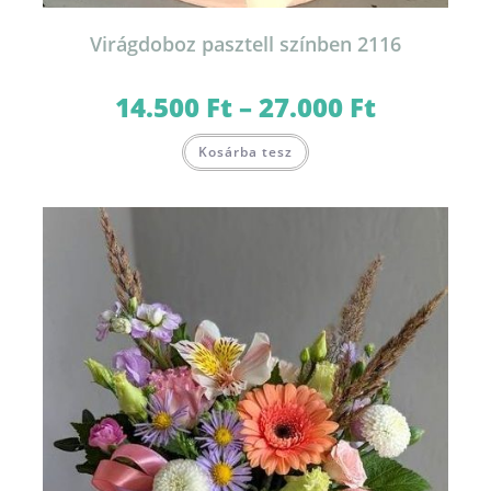
Virágdoboz pasztell színben 2116
14.500
Ft
–
27.000
Ft
Ártartomány:
14.500 Ft
-
Ennek
27.000 Ft
Kosárba tesz
a
terméknek
több
variációja
van.
A
változatok
a
termékoldalon
választhatók
ki