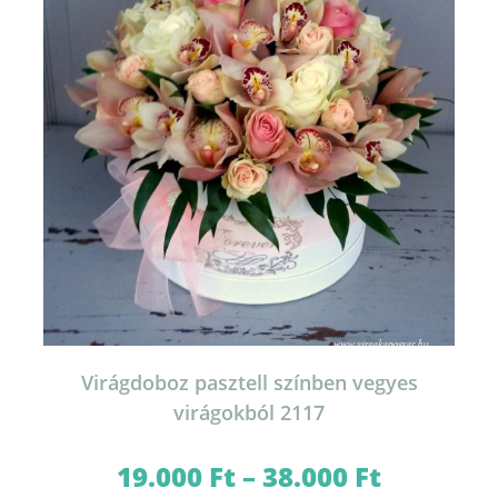
termékoldalon
választhatók
ki
Virágdoboz pasztell színben vegyes
virágokból 2117
19.000
Ft
–
38.000
Ft
Ártartomány:
19.000 Ft