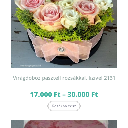
Virágdoboz pasztell rózsákkal, lizivel 2131
17.000
Ft
–
30.000
Ft
Ártartomány:
17.000 Ft
-
Ennek
30.000 Ft
Kosárba tesz
a
terméknek
több
variációja
van.
A