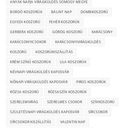
ANYÁK NAPJA VIRÁGKÜLDÉS SOMOGY MEGYE
BORDÓ KOSZORÚK
BÁLINT NAP
DOMBKOSZORÚ
EGYEDI KOSZORÚ
FEHÉR KOSZORÚK
GERBERA KOSZORÚ
GÖRÖG KOSZORÚ
KARÁCSONY
KARÁCSONYICSOKOR
KARÁCSONYIVIRÁGKÜLDÉS
KOSZORÚ
KOSZORÚKISZÁLLÍTÁS
KRÉM SZÍNŰ KOSZORÚK
LILA KOSZORÚK
NÉVNAPI VIRÁGKÜLDÉS KAPOSVÁR
NŐNAPI VIRÁGKÜLDÉS KAPOSVÁR
PIROS KOSZORÚK
RÓZSA KOSZORÚ
RÓZSASZÍN KOSZORÚK
SZERELEMVIRÁG
SZERELMES CSOKOR
SZÍVKOSZORÚ
SZÜLETÉSNAPI VIRÁGKÜLDÉS KAPOSVÁR
SÍRCSOKOR
SÍRCSOKOR KISZÁLLÍTÁS
VALENTIN NAP