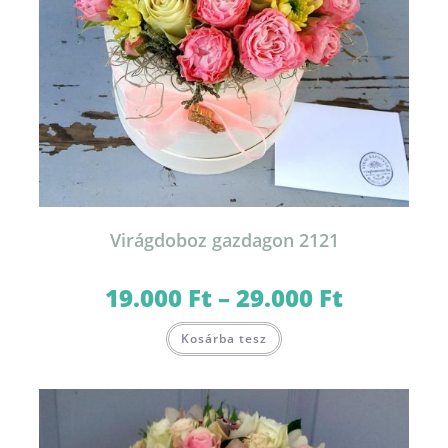
Virágdoboz gazdagon 2121
19.000
Ft
–
29.000
Ft
Ártartomány:
19.000 Ft
-
Ennek
29.000 Ft
Kosárba tesz
a
terméknek
több
variációja
van.
A
változatok
a