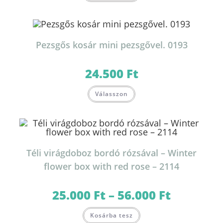
terméknek
több
variációja
van.
A
változatok
Pezsgős kosár mini pezsgővel. 0193
a
termékoldalon
választhatók
ki
24.500
Ft
Válasszon
Téli virágdoboz bordó rózsával – Winter
flower box with red rose – 2114
25.000
Ft
–
56.000
Ft
Ártartomány:
25.000 Ft
-
Ennek
56.000 Ft
Kosárba tesz
a