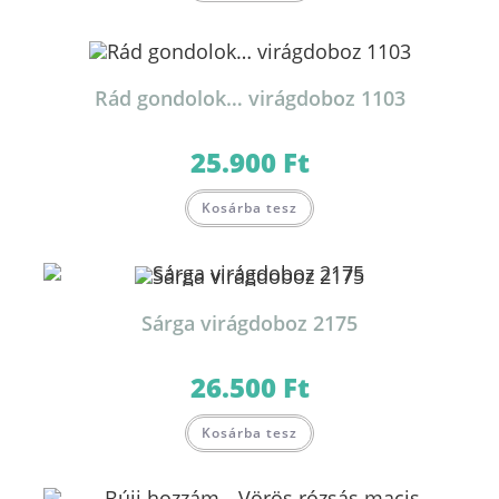
terméknek
több
variációja
van.
A
változatok
Rád gondolok… virágdoboz 1103
a
termékoldalon
választhatók
ki
25.900
Ft
Kosárba tesz
Sárga virágdoboz 2175
26.500
Ft
Kosárba tesz