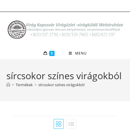
Skip
to
content
0
MENU
sírcsokor színes virágokból
>
Termékek
>
sírcsokor színes virágokból