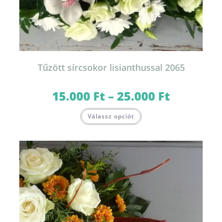
Tűzött sírcsokor lisianthussal 2065
15.000
Ft
–
25.000
Ft
Ártartomány:
15.000 Ft
-
Ennek
25.000 Ft
Válassz opciót
a
terméknek
több
variációja
van.
A
változatok
a
termékoldalon
választhatók
ki