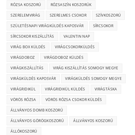
RÓZSA KOSZORÚ
RÓZSASZÍN KOSZORÚK
SZERELEMVIRÁG
SZERELMES CSOKOR
SZÍVKOSZORÚ
SZÜLETÉSNAPI VIRÁGKÜLDÉS KAPOSVÁR
SÍRCSOKOR
SÍRCSOKOR KISZÁLLÍTÁS
VALENTIN NAP
VIRÁG BOX KÜLDÉS
VIRÁGCSOKORKÜLDÉS
VIRÁGDOBOZ
VIRÁGDOBOZ KÜLDÉS
VIRÁGKISZÁLLÍTÁS
VIRÁG KISZÁLLÍTÁS SOMOGY MEGYE
VIRÁGKÜLDÉS KAPOSVÁR
VIRÁGKÜLDÉS SOMOGY MEGYE
VIRÁGRIDIKÜL
VIRÁGRIDIKÜL KÜLDÉS
VIRÁGTÁSKA
VÖRÖS RÓZSA
VÖRÖS RÓZSA CSOKOR KÜLDÉS
ÁLLVÁNYOS DOMB KOSZORÚ
ÁLLVÁNYOS GÖRÖGKOSZORÚ
ÁLLVÁNYOS KOSZORÚ
ÁLLÓKOSZORÚ