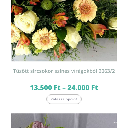
Tűzött sírcsokor színes virágokból 2063/2
13.500
Ft
–
24.000
Ft
Ártartomány:
13.500 Ft
-
Ennek
24.000 Ft
Válassz opciót
a
terméknek
több
variációja
van.
A
változatok
a