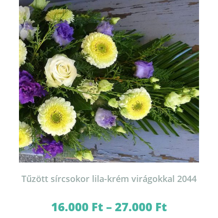
változatok
a
termékoldalon
választhatók
ki
Tűzött sírcsokor lila-krém virágokkal 2044
16.000
Ft
–
27.000
Ft
Ártartomány:
16.000 Ft
-