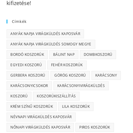
kifizetése!
Címkék
ANYÁK NAPJA VIRÁGKÜLDÉS KAPOSVÁR
ANYÁK NAPJA VIRÁGKÜLDÉS SOMOGY MEGYE
BORDÓ KOSZORÚK
BÁLINT NAP
DOMBKOSZORÚ
EGYEDI KOSZORÚ
FEHÉR KOSZORÚK
GERBERA KOSZORÚ
GÖRÖG KOSZORÚ
KARÁCSONY
KARÁCSONYICSOKOR
KARÁCSONYIVIRÁGKÜLDÉS
KOSZORÚ
KOSZORÚKISZÁLLÍTÁS
KRÉM SZÍNŰ KOSZORÚK
LILA KOSZORÚK
NÉVNAPI VIRÁGKÜLDÉS KAPOSVÁR
NŐNAPI VIRÁGKÜLDÉS KAPOSVÁR
PIROS KOSZORÚK