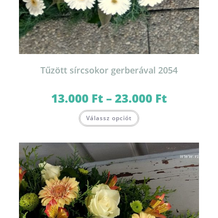
Tűzött sírcsokor gerberával 2054
13.000
Ft
–
23.000
Ft
Ártartomány:
13.000 Ft
-
Ennek
23.000 Ft
Válassz opciót
a
terméknek
több
variációja
van.
A
változatok
a
termékoldalon
választhatók
ki