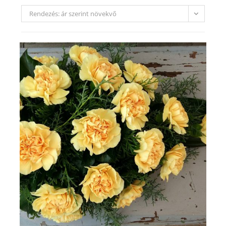
Rendezés: ár szerint növekvő