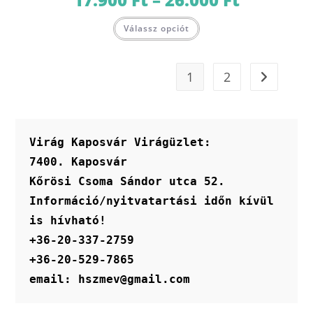
17.900 Ft
-
Ennek
26.000 Ft
Válassz opciót
a
terméknek
több
variációja
van.
1
2
A
változatok
a
termékoldalon
választhatók
ki
Virág Kaposvár Virágüzlet:
7400. Kaposvár
Kőrösi Csoma Sándor utca 52.
Információ/nyitvatartási időn kívül 
is hívható!
+36-20-337-2759
+36-20-529-7865
email: hszmev@gmail.com