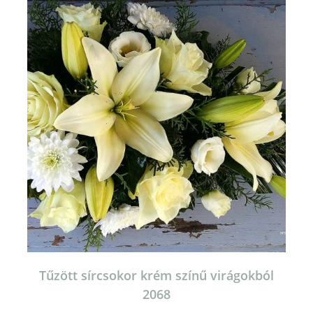
A
változatok
a
termékoldalon
választhatók
ki
Tűzött sírcsokor krém színű virágokból
2068