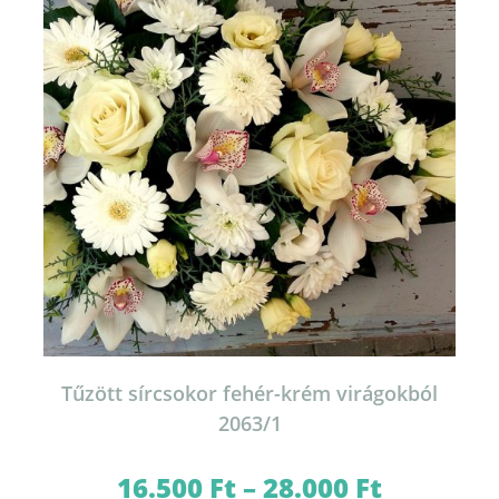
termékoldalon
választhatók
ki
Tűzött sírcsokor fehér-krém virágokból
2063/1
16.500
Ft
–
28.000
Ft
Ártartomány:
16.500 Ft