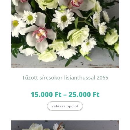
Tűzött sírcsokor lisianthussal 2065
15.000
Ft
–
25.000
Ft
Ártartomány:
15.000 Ft
-
Ennek
25.000 Ft
Válassz opciót
a
terméknek
több
variációja
van.
A