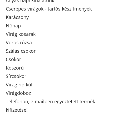
Anyák napi kínálatunk
Cserepes virágok - tartós készítmények
Karácsony
Nőnap
Virág kosarak
Vörös rózsa
Szálas csokor
Csokor
Koszorú
Sírcsokor
Virág ridikül
Virágdoboz
Telefonon, e-mailben egyeztetett termék
kifizetése!