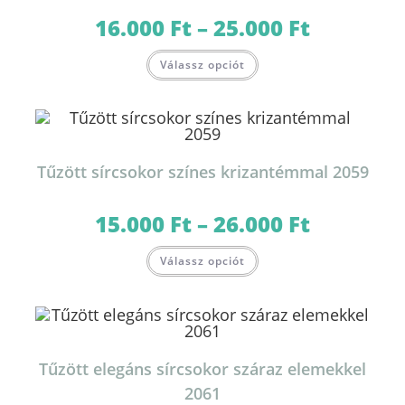
16.000
Ft
–
25.000
Ft
Ártartomány:
16.000 Ft
-
Ennek
25.000 Ft
Válassz opciót
a
terméknek
több
variációja
van.
A
változatok
a
termékoldalon
Tűzött sírcsokor színes krizantémmal 2059
választhatók
ki
15.000
Ft
–
26.000
Ft
Ártartomány:
15.000 Ft
-
Ennek
26.000 Ft
Válassz opciót
a
terméknek
több
variációja
van.
A
változatok
a
termékoldalon
Tűzött elegáns sírcsokor száraz elemekkel
választhatók
ki
2061