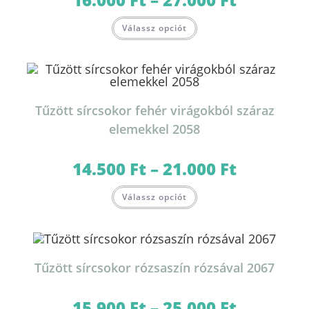
16.000 Ft
-
Ennek
27.000 Ft
Válassz opciót
a
terméknek
több
variációja
van.
A
változatok
a
termékoldalon
Tűzött sírcsokor fehér virágokból száraz
választhatók
ki
elemekkel 2058
14.500
Ft
–
21.000
Ft
Ártartomány:
14.500 Ft
-
Ennek
21.000 Ft
Válassz opciót
a
terméknek
több
variációja
van.
A
változatok
Tűzött sírcsokor rózsaszín rózsával 2067
a
termékoldalon
választhatók
ki
15.900
Ft
–
25.000
Ft
Ártartomány: