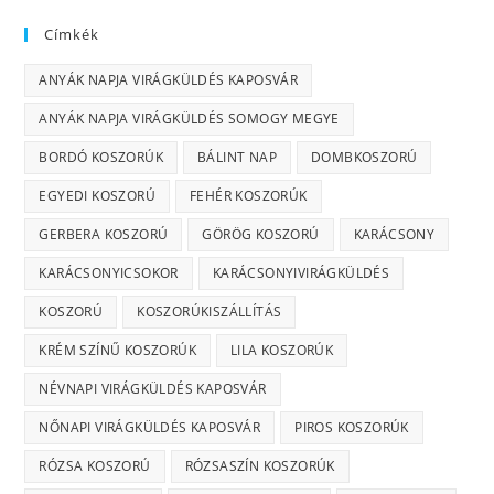
Címkék
ANYÁK NAPJA VIRÁGKÜLDÉS KAPOSVÁR
ANYÁK NAPJA VIRÁGKÜLDÉS SOMOGY MEGYE
BORDÓ KOSZORÚK
BÁLINT NAP
DOMBKOSZORÚ
EGYEDI KOSZORÚ
FEHÉR KOSZORÚK
GERBERA KOSZORÚ
GÖRÖG KOSZORÚ
KARÁCSONY
KARÁCSONYICSOKOR
KARÁCSONYIVIRÁGKÜLDÉS
KOSZORÚ
KOSZORÚKISZÁLLÍTÁS
KRÉM SZÍNŰ KOSZORÚK
LILA KOSZORÚK
NÉVNAPI VIRÁGKÜLDÉS KAPOSVÁR
NŐNAPI VIRÁGKÜLDÉS KAPOSVÁR
PIROS KOSZORÚK
RÓZSA KOSZORÚ
RÓZSASZÍN KOSZORÚK