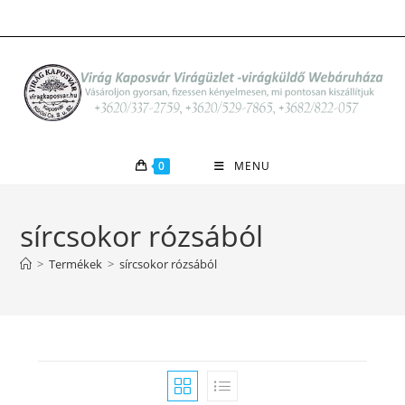
Skip
to
content
0
MENU
sírcsokor rózsából
>
Termékek
>
sírcsokor rózsából