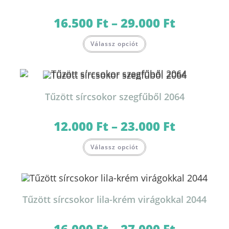
16.500
Ft
–
29.000
Ft
Ártartomány:
16.500 Ft
-
Ennek
29.000 Ft
Válassz opciót
a
terméknek
több
variációja
van.
A
változatok
Tűzött sírcsokor szegfűből 2064
a
termékoldalon
választhatók
ki
12.000
Ft
–
23.000
Ft
Ártartomány:
12.000 Ft
-
Ennek
23.000 Ft
Válassz opciót
a
terméknek
több
variációja
van.
A
változatok
Tűzött sírcsokor lila-krém virágokkal 2044
a
termékoldalon
választhatók
ki
16.000
Ft
–
27.000
Ft
Ártartomány: