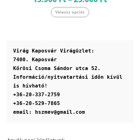
15.900 Ft
-
Ennek
25.000 Ft
Válassz opciót
a
terméknek
több
variációja
van.
A
változatok
a
termékoldalon
Virág Kaposvár Virágüzlet:
választhatók
ki
7400. Kaposvár
Kőrösi Csoma Sándor utca 52.
Információ/nyitvatartási időn kívül 
is hívható!
+36-20-337-2759
+36-20-529-7865
email: hszmev@gmail.com