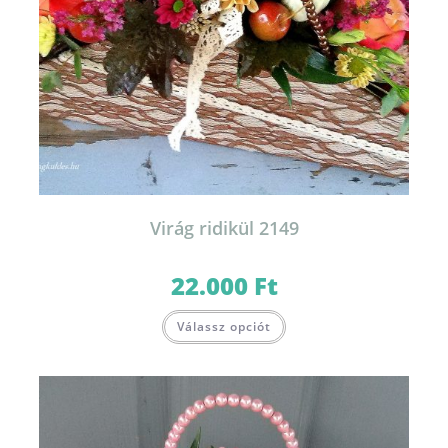
Virág ridikül 2149
22.000
Ft
Válassz opciót