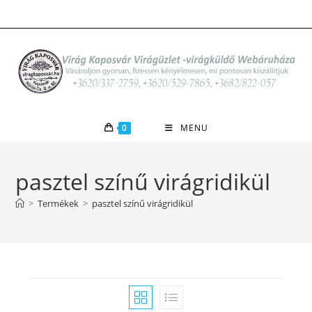
Skip
to
content
0
MENU
pasztel színű virágridikül
>
Termékek
>
pasztel színű virágridikül