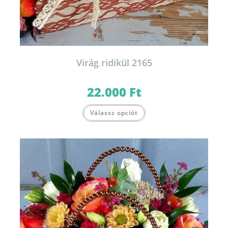
Virág ridikül 2165
22.000
Ft
Válassz opciót