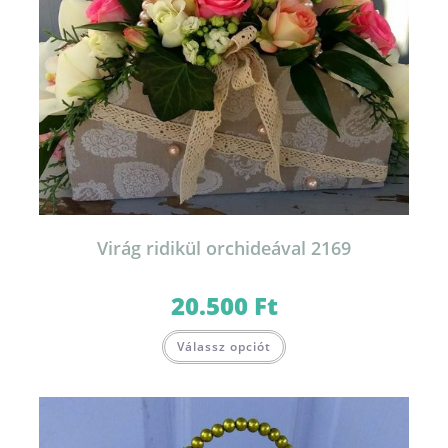
Virág ridikül orchideával 2169
20.500
Ft
Válassz opciót