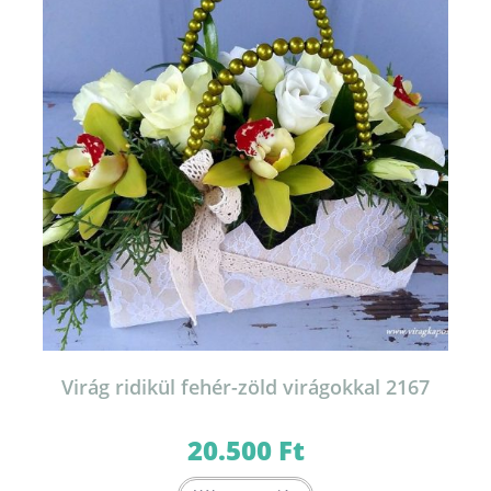
Virág ridikül fehér-zöld virágokkal 2167
20.500
Ft