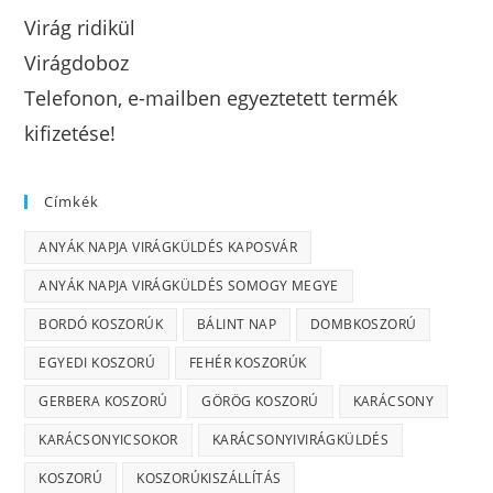
Virág ridikül
Virágdoboz
Telefonon, e-mailben egyeztetett termék
kifizetése!
Címkék
ANYÁK NAPJA VIRÁGKÜLDÉS KAPOSVÁR
ANYÁK NAPJA VIRÁGKÜLDÉS SOMOGY MEGYE
BORDÓ KOSZORÚK
BÁLINT NAP
DOMBKOSZORÚ
EGYEDI KOSZORÚ
FEHÉR KOSZORÚK
GERBERA KOSZORÚ
GÖRÖG KOSZORÚ
KARÁCSONY
KARÁCSONYICSOKOR
KARÁCSONYIVIRÁGKÜLDÉS
KOSZORÚ
KOSZORÚKISZÁLLÍTÁS