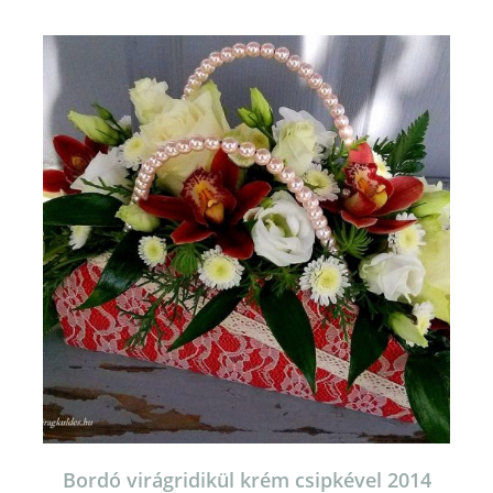
Bordó virágridikül krém csipkével 2014