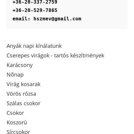
+36-20-337-2759
+36-20-529-7865
email: hszmev@gmail.com
Anyák napi kínálatunk
Cserepes virágok - tartós készítmények
Karácsony
Nőnap
Virág kosarak
Vörös rózsa
Szálas csokor
Csokor
Koszorú
Sírcsokor