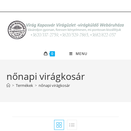
Skip
to
content
0
MENU
nőnapi virágkosár
>
Termékek
>
nőnapi virágkosár