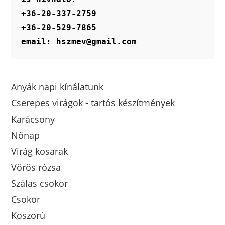
+36-20-337-2759
+36-20-529-7865
email: hszmev@gmail.com
Anyák napi kínálatunk
Cserepes virágok - tartós készítmények
Karácsony
Nőnap
Virág kosarak
Vörös rózsa
Szálas csokor
Csokor
Koszorú