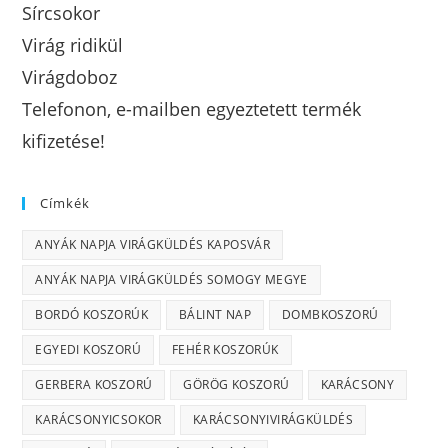
Sírcsokor
Virág ridikül
Virágdoboz
Telefonon, e-mailben egyeztetett termék
kifizetése!
Címkék
ANYÁK NAPJA VIRÁGKÜLDÉS KAPOSVÁR
ANYÁK NAPJA VIRÁGKÜLDÉS SOMOGY MEGYE
BORDÓ KOSZORÚK
BÁLINT NAP
DOMBKOSZORÚ
EGYEDI KOSZORÚ
FEHÉR KOSZORÚK
GERBERA KOSZORÚ
GÖRÖG KOSZORÚ
KARÁCSONY
KARÁCSONYICSOKOR
KARÁCSONYIVIRÁGKÜLDÉS