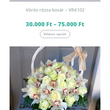
Vörös rózsa kosár – VRK102
30.000
Ft
–
75.000
Ft
Ártartomány:
30.000 Ft
-
Ennek
75.000 Ft
Válassz opciót
a
terméknek
több
variációja
van.
A
változatok
a
termékoldalon
választhatók
ki