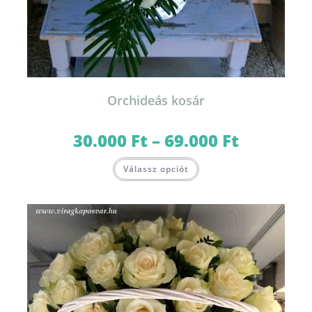
Orchideás kosár
30.000
Ft
–
69.000
Ft
Ártartomány:
30.000 Ft
-
Ennek
69.000 Ft
Válassz opciót
a
terméknek
több
variációja
van.
A
változatok
a
termékoldalon
választhatók
ki