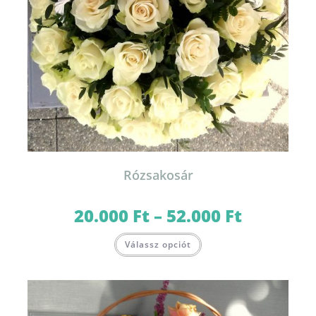
Rózsakosár
20.000
Ft
–
52.000
Ft
Ártartomány:
20.000 Ft
-
Ennek
52.000 Ft
Válassz opciót
a
terméknek
több
variációja
van.
A
változatok
a