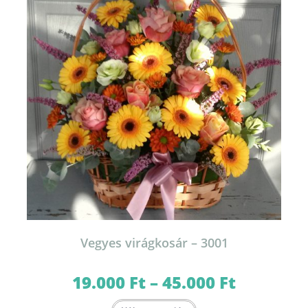
termékoldalon
választhatók
ki
Vegyes virágkosár – 3001
19.000
Ft
–
45.000
Ft
Ártartomány:
19.000 Ft
-
Ennek
45.000 Ft