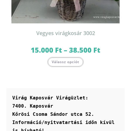
Vegyes virágkosár 3002
15.000
Ft
–
38.500
Ft
Ártartomány:
15.000 Ft
-
Ennek
38.500 Ft
Válassz opciót
a
terméknek
több
variációja
van.
A
változatok
a
termékoldalon
Virág Kaposvár Virágüzlet:
választhatók
ki
7400. Kaposvár
Kőrösi Csoma Sándor utca 52.
Információ/nyitvatartási időn kívül 
is hívható!