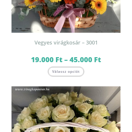
Vegyes virágkosár – 3001
19.000
Ft
–
45.000
Ft
Ártartomány:
19.000 Ft
-
Ennek
45.000 Ft
Válassz opciót
a
terméknek
több
variációja
van.
A
változatok
a
termékoldalon
választhatók
ki