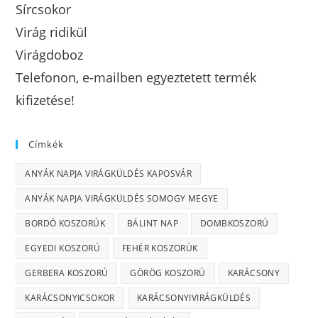
Sírcsokor
Virág ridikül
Virágdoboz
Telefonon, e-mailben egyeztetett termék
kifizetése!
Címkék
ANYÁK NAPJA VIRÁGKÜLDÉS KAPOSVÁR
ANYÁK NAPJA VIRÁGKÜLDÉS SOMOGY MEGYE
BORDÓ KOSZORÚK
BÁLINT NAP
DOMBKOSZORÚ
EGYEDI KOSZORÚ
FEHÉR KOSZORÚK
GERBERA KOSZORÚ
GÖRÖG KOSZORÚ
KARÁCSONY
KARÁCSONYICSOKOR
KARÁCSONYIVIRÁGKÜLDÉS