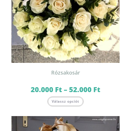
Rózsakosár
20.000
Ft
–
52.000
Ft
Ártartomány:
20.000 Ft
-
Ennek
52.000 Ft
Válassz opciót
a
terméknek
több
variációja
van.
A
változatok
a