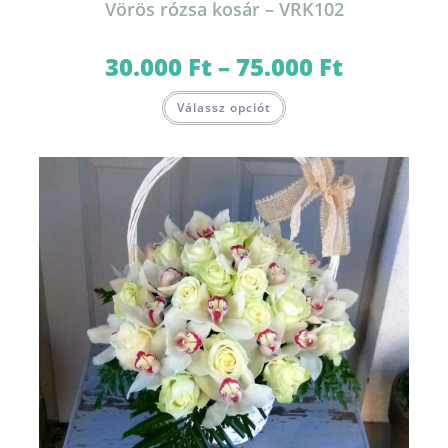
Vörös rózsa kosár – VRK102
30.000
Ft
–
75.000
Ft
Ártartomány:
30.000 Ft
-
Ennek
75.000 Ft
Válassz opciót
a
terméknek
több
variációja
van.
A
változatok
a
termékoldalon
választhatók
ki