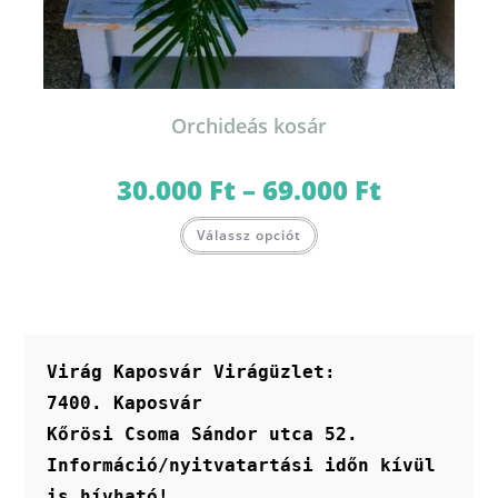
Orchideás kosár
30.000
Ft
–
69.000
Ft
Ártartomány:
30.000 Ft
-
Ennek
69.000 Ft
Válassz opciót
a
terméknek
több
variációja
van.
A
változatok
a
termékoldalon
Virág Kaposvár Virágüzlet:
választhatók
ki
7400. Kaposvár
Kőrösi Csoma Sándor utca 52.
Információ/nyitvatartási időn kívül 
is hívható!