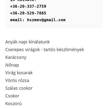
+36-20-337-2759
+36-20-529-7865
email: hszmev@gmail.com
Anyák napi kínálatunk
Cserepes virágok - tartós készítmények
Karácsony
Nőnap
Virág kosarak
Vörös rózsa
Szálas csokor
Csokor
Koszorú