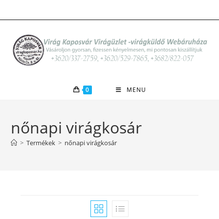
Skip
to
content
0
MENU
nőnapi virágkosár
>
Termékek
>
nőnapi virágkosár