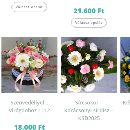
Válassz opciót
21.600
Ft
Válassz opciót
Szenvedéllyel…
Sírcsokor –
Ké
virágdoboz 1112
Karácsonyi sírdísz –
KSD2025
18.000
Ft