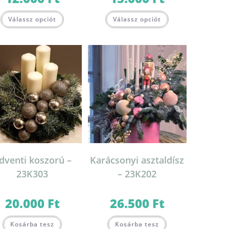
Válassz opciót
Válassz opciót
dventi koszorú –
Karácsonyi asztaldísz
23K303
– 23K202
20.000
Ft
26.500
Ft
Kosárba tesz
Kosárba tesz