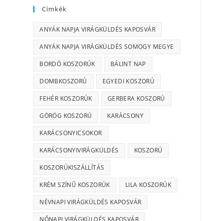
Címkék
ANYÁK NAPJA VIRÁGKÜLDÉS KAPOSVÁR
ANYÁK NAPJA VIRÁGKÜLDÉS SOMOGY MEGYE
BORDÓ KOSZORÚK
BÁLINT NAP
DOMBKOSZORÚ
EGYEDI KOSZORÚ
FEHÉR KOSZORÚK
GERBERA KOSZORÚ
GÖRÖG KOSZORÚ
KARÁCSONY
KARÁCSONYICSOKOR
KARÁCSONYIVIRÁGKÜLDÉS
KOSZORÚ
KOSZORÚKISZÁLLÍTÁS
KRÉM SZÍNŰ KOSZORÚK
LILA KOSZORÚK
NÉVNAPI VIRÁGKÜLDÉS KAPOSVÁR
NŐNAPI VIRÁGKÜLDÉS KAPOSVÁR