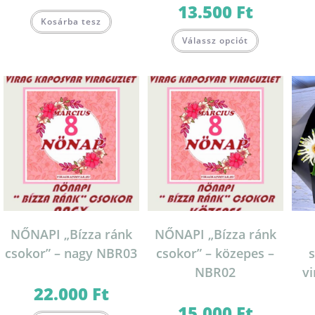
13.500
Ft
Kosárba tesz
Válassz opciót
NŐNAPI „Bízza ránk
NŐNAPI „Bízza ránk
csokor” – nagy NBR03
csokor” – közepes –
NBR02
v
22.000
Ft
15.000
Ft