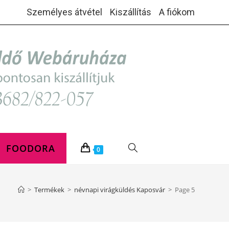
Személyes átvétel
Kiszállítás
A fiókom
FOODORA
TOGGLE
0
WEBSITE
>
Termékek
>
névnapi virágküldés Kaposvár
>
Page 5
SEARCH