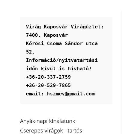
Virág Kaposvár Virágüzlet:
7400. Kaposvár
Kőrösi Csoma Sándor utca 
52.
Információ/nyitvatartási 
időn kívül is hívható!
+36-20-337-2759
+36-20-529-7865
email: hszmev@gmail.com
Anyák napi kínálatunk
Cserepes virágok - tartós