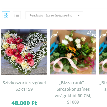
Rendezés népszerűség szerint
Szívkoszorú rezgővel
„Bízza ránk” ..
„Bí
SZR1159
Sírcsokor színes
s
virágokból 60 CM,
48.000
Ft
S1009