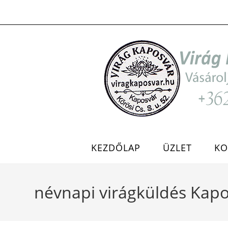
Skip
to
content
KEZDŐLAP
ÜZLET
KO
névnapi virágküldés Kap