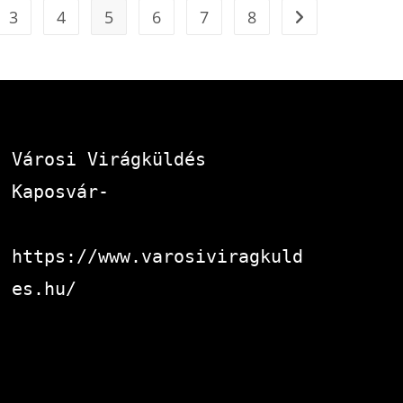
3
4
5
6
7
8
Városi Virágküldés 
Kaposvár-
https://www.varosiviragkuld
es.hu/