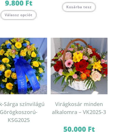
9.800
Ft
Kosárba tesz
Válassz opciót
k-Sárga színvilágú
Virágkosár minden
Görögkoszorú-
alkalomra – VK2025-3
KSG2025
50.000
Ft