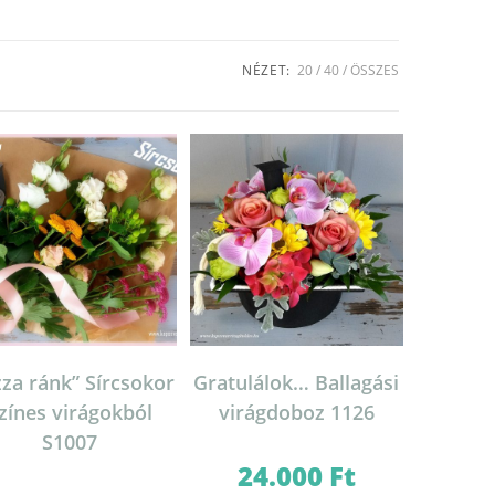
NÉZET:
20
40
ÖSSZES
zza ránk” Sírcsokor
Gratulálok… Ballagási
zínes virágokból
virágdoboz 1126
S1007
24.000
Ft