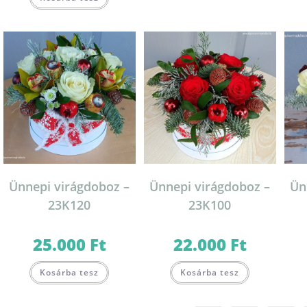
Ünnepi virágdoboz –
Ünnepi virágdoboz –
Ün
23K120
23K100
25.000
Ft
22.000
Ft
Kosárba tesz
Kosárba tesz