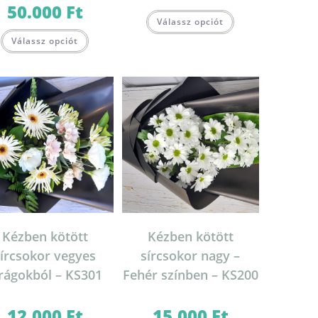
50.000
Ft
Válassz opciót
Válassz opciót
Kézben kötött
Kézben kötött
sírcsokor vegyes
sírcsokor nagy –
irágokból – KS301
Fehér színben – KS200
12.000
Ft
15.000
Ft