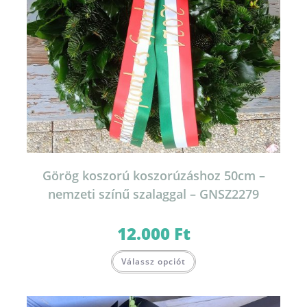
Görög koszorú koszorúzáshoz 50cm –
nemzeti színű szalaggal – GNSZ2279
12.000
Ft
Válassz opciót