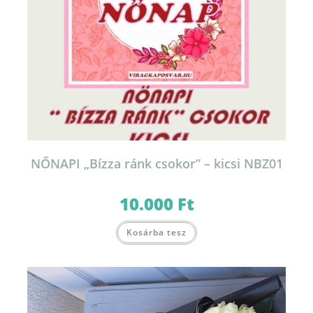
NŐNAPI „Bízza ránk csokor” – kicsi NBZ01
10.000
Ft
Kosárba tesz