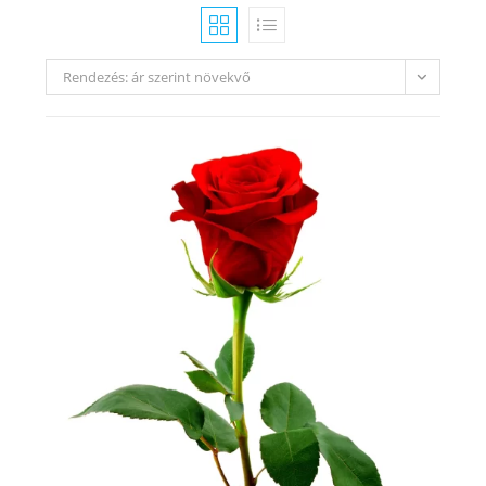
Rendezés: ár szerint növekvő