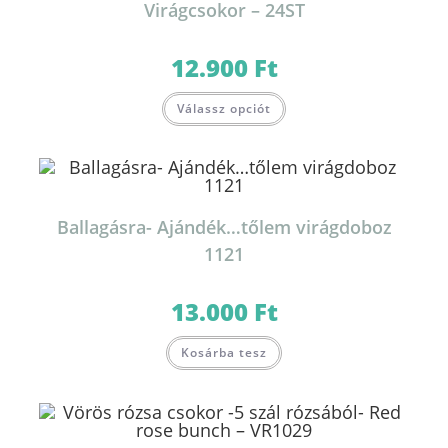
Virágcsokor – 24ST
12.900
Ft
Válassz opciót
Ballagásra- Ajándék…tőlem virágdoboz
1121
13.000
Ft
Kosárba tesz