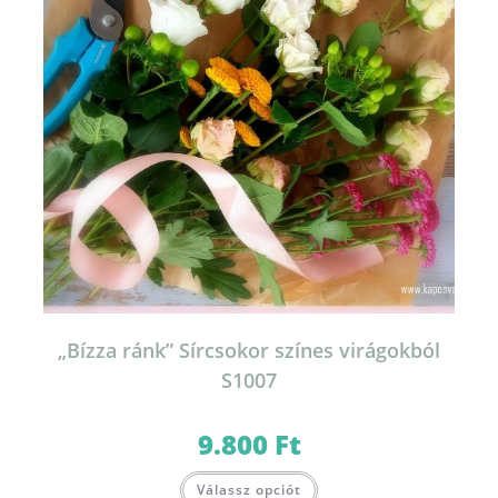
„Bízza ránk” Sírcsokor színes virágokból
S1007
9.800
Ft
Válassz opciót