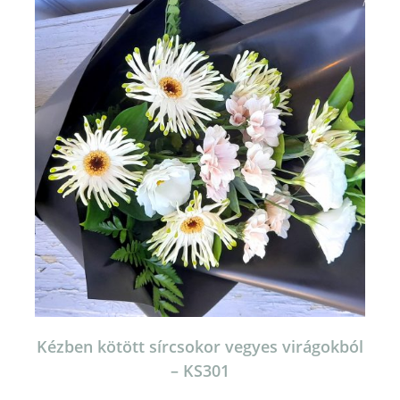
Kézben kötött sírcsokor vegyes virágokból
– KS301