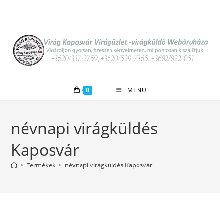
Skip
to
content
0
MENU
névnapi virágküldés
Kaposvár
>
Termékek
>
névnapi virágküldés Kaposvár