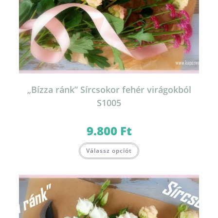
„Bízza ránk” Sírcsokor fehér virágokból
S1005
9.800
Ft
Válassz opciót