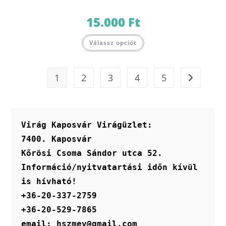
15.000
Ft
Válassz opciót
1
2
3
4
5
Virág Kaposvár Virágüzlet:
7400. Kaposvár
Kőrösi Csoma Sándor utca 52.
Információ/nyitvatartási időn kívül 
is hívható!
+36-20-337-2759
+36-20-529-7865
email: hszmev@gmail.com