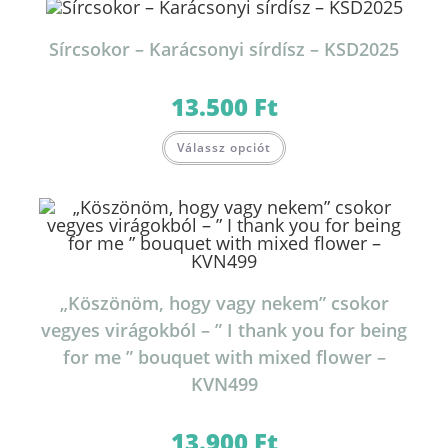
Sírcsokor – Karácsonyi sírdísz – KSD2025
13.500
Ft
Válassz opciót
„Köszönöm, hogy vagy nekem” csokor
vegyes virágokból – ” I thank you for being
for me ” bouquet with mixed flower –
KVN499
13.900
Ft