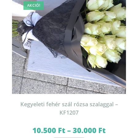
AKCIÓ!
Kegyeleti fehér szál rózsa szalaggal –
KF1207
10.500
Ft
–
30.000
Ft
Ártartomány:
10.500 Ft
-