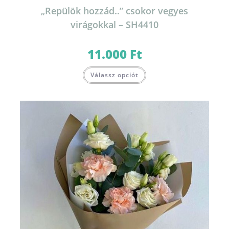
„Repülök hozzád..” csokor vegyes
virágokkal – SH4410
11.000
Ft
Válassz opciót