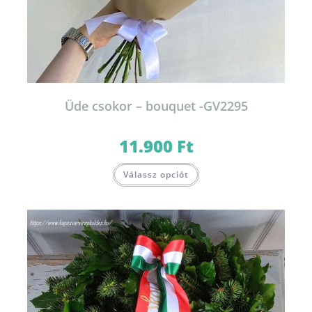
Üde csokor – bouquet -GV2295
11.900
Ft
Válassz opciót