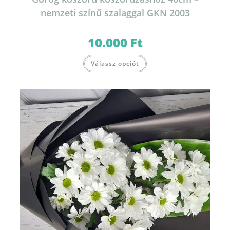
nemzeti színű szalaggal GKN 2003
10.000
Ft
Válassz opciót