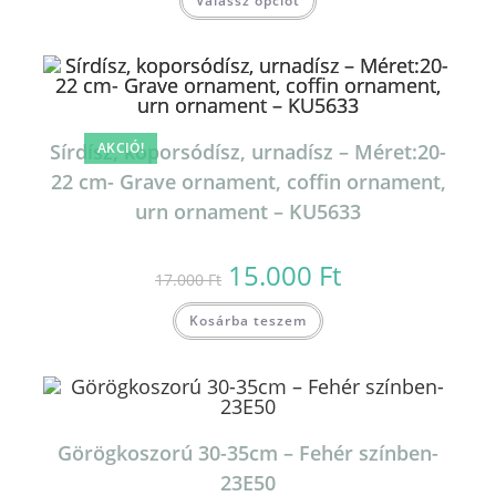
Válassz opciót
Sírdísz, koporsódísz, urnadísz – Méret:20-
AKCIÓ!
22 cm- Grave ornament, coffin ornament,
urn ornament – KU5633
15.000
Ft
Original
Current
17.000
Ft
price
price
was:
is:
17.000 Ft.
15.000 Ft.
Kosárba teszem
Görögkoszorú 30-35cm – Fehér színben-
23E50