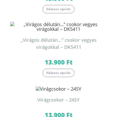
Válassz opciót
„Virágos délután…” csokor vegyes
virágokkal – DK5411
13.900
Ft
Válassz opciót
Virágcsokor – 24SY
13.900
Ft