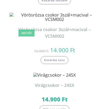
Kosárba teszem
Vörösrózsa csokor 3szál+macival –
AKCIÓ!
VCSM002
14.900
Ft
Original
Current
16.000
Ft
price
price
was:
is:
16.000 Ft.
14.900 Ft.
Kosárba tesz
Virágcsokor – 24SX
14.900
Ft