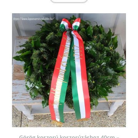
Görög koszorú koszorúzáshoz 40cm –