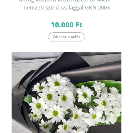
nemzeti színű szalaggal GKN 2003
10.000
Ft
Válassz opciót