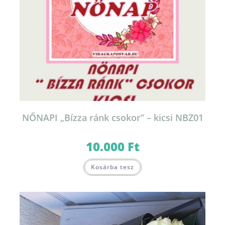
NŐNAPI „Bízza ránk csokor” – kicsi NBZ01
10.000
Ft
Kosárba tesz