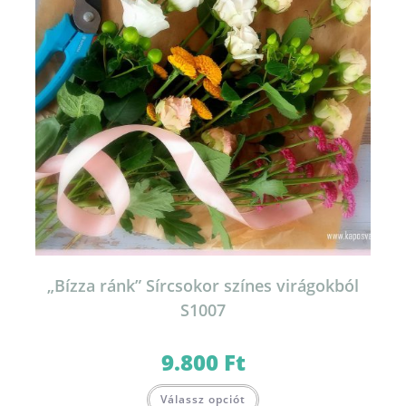
„Bízza ránk” Sírcsokor színes virágokból
S1007
9.800
Ft
Válassz opciót