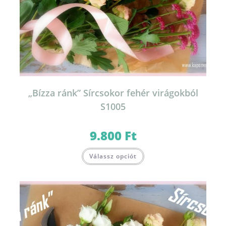
„Bízza ránk” Sírcsokor fehér virágokból
S1005
9.800
Ft
Válassz opciót