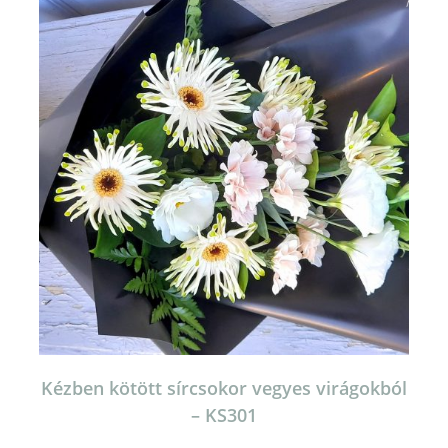
Kézben kötött sírcsokor vegyes virágokból
– KS301