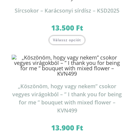
Sírcsokor – Karácsonyi sírdísz – KSD2025
13.500
Ft
Válassz opciót
„Köszönöm, hogy vagy nekem” csokor
vegyes virágokból – ” I thank you for being
for me ” bouquet with mixed flower –
KVN499
13.900
Ft