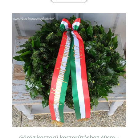
Görög koszorú koszorúzáshoz 40cm –