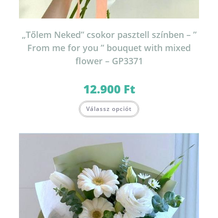
„Tőlem Neked” csokor pasztell színben – ”
From me for you ” bouquet with mixed
flower – GP3371
12.900
Ft
Válassz opciót