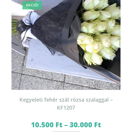
AKCIÓ!
Kegyeleti fehér szál rózsa szalaggal –
KF1207
10.500
Ft
–
30.000
Ft
Ártartomány:
10.500 Ft
-