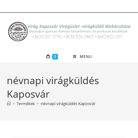
Skip
to
content
0
MENU
névnapi virágküldés
Kaposvár
>
Termékek
>
névnapi virágküldés Kaposvár