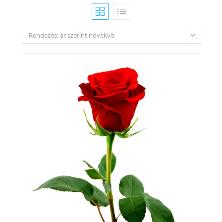
Rendezés: ár szerint növekvő