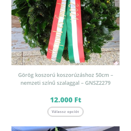
Görög koszorú koszorúzáshoz 50cm –
nemzeti színű szalaggal – GNSZ2279
12.000
Ft
Válassz opciót