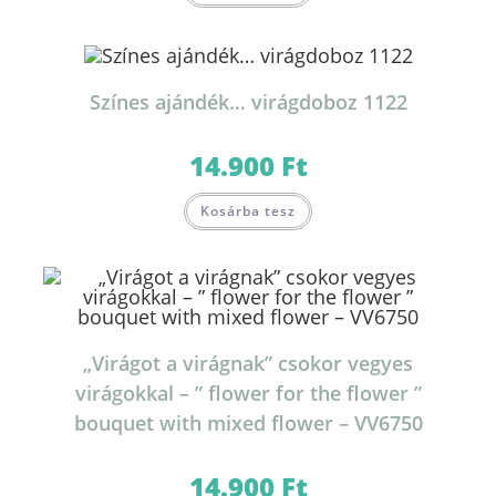
Színes ajándék… virágdoboz 1122
14.900
Ft
Kosárba tesz
„Virágot a virágnak” csokor vegyes
virágokkal – ” flower for the flower ”
bouquet with mixed flower – VV6750
14.900
Ft