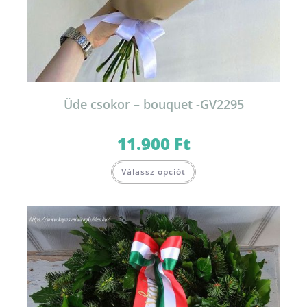
Üde csokor – bouquet -GV2295
11.900
Ft
Válassz opciót