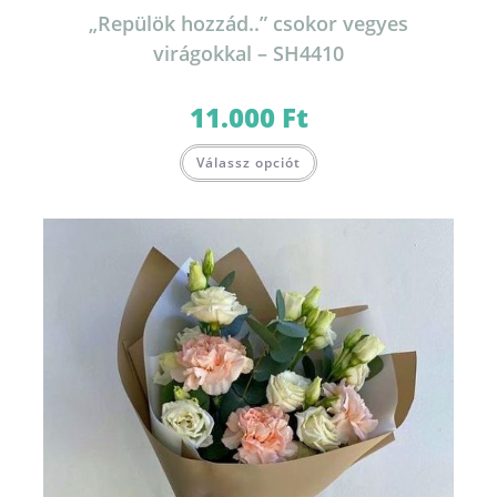
„Repülök hozzád..” csokor vegyes
virágokkal – SH4410
11.000
Ft
Válassz opciót