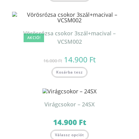
Vörösrózsa csokor 3szál+macival –
AKCIÓ!
VCSM002
14.900
Ft
Original
Current
16.000
Ft
price
price
was:
is:
16.000 Ft.
14.900 Ft.
Kosárba tesz
Virágcsokor – 24SX
14.900
Ft
Válassz opciót