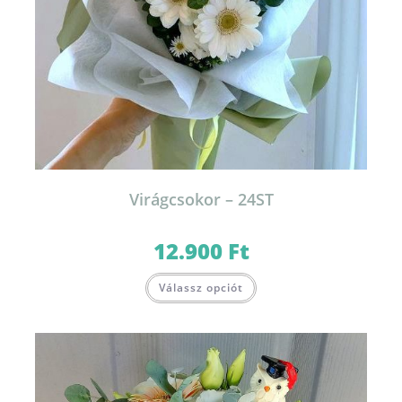
Virágcsokor – 24ST
12.900
Ft
Válassz opciót